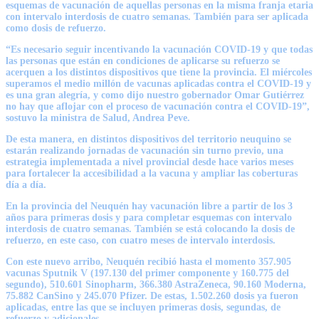
esquemas de vacunación de aquellas personas en la misma franja etaria
con intervalo interdosis de cuatro semanas. También para ser aplicada
como dosis de refuerzo.
“Es necesario seguir incentivando la vacunación COVID-19 y que todas
las personas que están en condiciones de aplicarse su refuerzo se
acerquen a los distintos dispositivos que tiene la provincia. El miércoles
superamos el medio millón de vacunas aplicadas contra el COVID-19 y
es una gran alegría, y como dijo nuestro gobernador Omar Gutiérrez
no hay que aflojar con el proceso de vacunación contra el COVID-19”,
sostuvo la ministra de Salud, Andrea Peve.
De esta manera, en distintos dispositivos del territorio neuquino se
estarán realizando jornadas de vacunación sin turno previo, una
estrategia implementada a nivel provincial desde hace varios meses
para fortalecer la accesibilidad a la vacuna y ampliar las coberturas
día a día.
En la provincia del Neuquén hay vacunación libre a partir de los 3
años para primeras dosis y para completar esquemas con intervalo
interdosis de cuatro semanas. También se está colocando la dosis de
refuerzo, en este caso, con cuatro meses de intervalo interdosis.
Con este nuevo arribo, Neuquén recibió hasta el momento 357.905
vacunas Sputnik V (197.130 del primer componente y 160.775 del
segundo), 510.601 Sinopharm, 366.380 AstraZeneca, 90.160 Moderna,
75.882 CanSino y 245.070 Pfizer. De estas, 1.502.260 dosis ya fueron
aplicadas, entre las que se incluyen primeras dosis, segundas, de
refuerzo y adicionales.