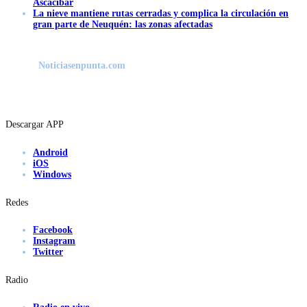
Ascacibar
La nieve mantiene rutas cerradas y complica la circulación en
gran parte de Neuquén: las zonas afectadas
Noticiasenpunta.com
Descargar APP
Android
iOS
Windows
Redes
Facebook
Instagram
Twitter
Radio