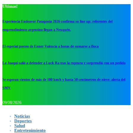
Ultimas!
Experiencia Endeavor Patagonia 2026 confirma su line up: referentes del
emprendimiento argentino llegan a Neuquén.
El especial posteo de Enner Valencia a horas de sumarse a Boca
La Joaqui salió a defender a Luck Ra tras la ruptura y sorprendió con un pedido
Se esperan vientos de más de 100 km/h y hasta 50 centímetros de nieve: alerta del
SMN
09/08/2026
Noticias
Deportes
Salud
Entretenimiento