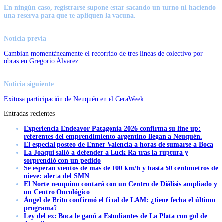
En ningún caso, registrarse supone estar sacando un turno ni haciendo
una reserva para que te apliquen la vacuna.
Noticia previa
Cambian momentáneamente el recorrido de tres líneas de colectivo por
obras en Gregorio Álvarez
Noticia siguiente
Exitosa participación de Neuquén en el CeraWeek
Entradas recientes
Experiencia Endeavor Patagonia 2026 confirma su line up:
referentes del emprendimiento argentino llegan a Neuquén.
El especial posteo de Enner Valencia a horas de sumarse a Boca
La Joaqui salió a defender a Luck Ra tras la ruptura y
sorprendió con un pedido
Se esperan vientos de más de 100 km/h y hasta 50 centímetros de
nieve: alerta del SMN
El Norte neuquino contará con un Centro de Diálisis ampliado y
un Centro Oncológico
Ángel de Brito confirmó el final de LAM: ¿tiene fecha el último
programa?
Ley del ex: Boca le ganó a Estudiantes de La Plata con gol de