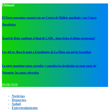
Ultimas!
El Norte neuquino contará con un Centro de Diálisis ampliado y un Centro
Oncológico
Ángel de Brito confirmó el final de LAM: ¿tiene fecha el último programa?
Ley del ex: Boca le ganó a Estudiantes de La Plata con gol de Ascacibar
La nieve mantiene rutas cerradas y complica la circulación en gran parte de
Neuquén: las zonas afectadas
06/08/2026
Noticias
Deportes
Salud
Entretenimiento