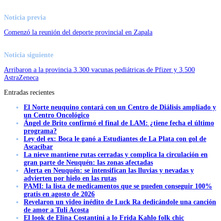
Noticia previa
Comenzó la reunión del deporte provincial en Zapala
Noticia siguiente
Arribaron a la provincia 3.300 vacunas pediátricas de Pfizer y 3.500
AstraZeneca
Entradas recientes
El Norte neuquino contará con un Centro de Diálisis ampliado y
un Centro Oncológico
Ángel de Brito confirmó el final de LAM: ¿tiene fecha el último
programa?
Ley del ex: Boca le ganó a Estudiantes de La Plata con gol de
Ascacibar
La nieve mantiene rutas cerradas y complica la circulación en
gran parte de Neuquén: las zonas afectadas
Alerta en Neuquén: se intensifican las lluvias y nevadas y
advierten por hielo en las rutas
PAMI: la lista de medicamentos que se pueden conseguir 100%
gratis en agosto de 2026
Revelaron un video inédito de Luck Ra dedicándole una canción
de amor a Tuli Acosta
El look de Elina Costantini a lo Frida Kahlo folk chic