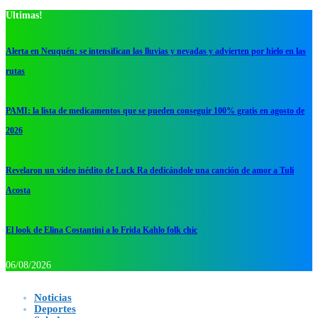
Ultimas!
Alerta en Neuquén: se intensifican las lluvias y nevadas y advierten por hielo en las
rutas
PAMI: la lista de medicamentos que se pueden conseguir 100% gratis en agosto de
2026
Revelaron un video inédito de Luck Ra dedicándole una canción de amor a Tuli
Acosta
El look de Elina Costantini a lo Frida Kahlo folk chic
06/08/2026
Noticias
Deportes