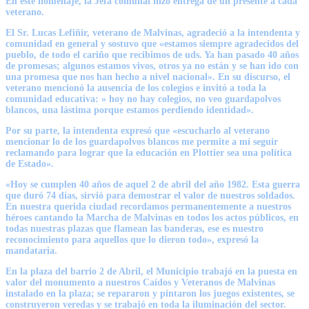
En este homenaje, la Jefa comunal hizo entrega de un presente a cada
veterano.
El Sr. Lucas Lefiñir, veterano de Malvinas, agradeció a la intendenta y
comunidad en general y sostuvo que «estamos siempre agradecidos del
pueblo, de todo el cariño que recibimos de uds. Ya han pasado 40 años
de promesas; algunos estamos vivos, otros ya no están y se han ido con
una promesa que nos han hecho a nivel nacional». En su discurso, el
veterano mencionó la ausencia de los colegios e invitó a toda la
comunidad educativa: » hoy no hay colegios, no veo guardapolvos
blancos, una lástima porque estamos perdiendo identidad».
Por su parte, la intendenta expresó que «escucharlo al veterano
mencionar lo de los guardapolvos blancos me permite a mí seguir
reclamando para lograr que la educación en Plottier sea una política
de Estado».
«Hoy se cumplen 40 años de aquel 2 de abril del año 1982. Esta guerra
que duró 74 días, sirvió para demostrar el valor de nuestros soldados.
En nuestra querida ciudad recordamos permanentemente a nuestros
héroes cantando la Marcha de Malvinas en todos los actos públicos, en
todas nuestras plazas que flamean las banderas, ese es nuestro
reconocimiento para aquellos que lo dieron todo», expresó la
mandataria.
En la plaza del barrio 2 de Abril, el Municipio trabajó en la puesta en
valor del monumento a nuestros Caídos y Veteranos de Malvinas
instalado en la plaza; se repararon y pintaron los juegos existentes, se
construyeron veredas y se trabajó en toda la iluminación del sector.