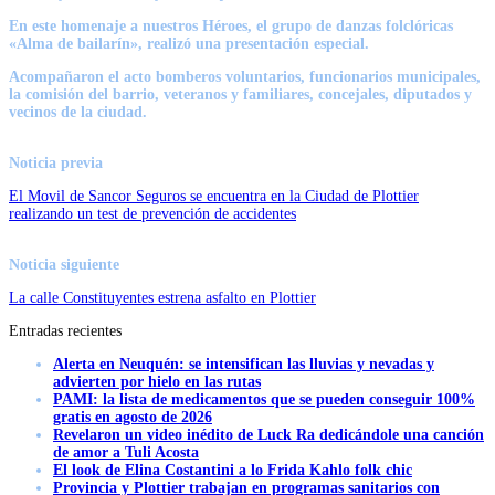
En este homenaje a nuestros Héroes, el grupo de danzas folclóricas
«Alma de bailarín», realizó una presentación especial.
Acompañaron el acto bomberos voluntarios, funcionarios municipales,
la comisión del barrio, veteranos y familiares, concejales, diputados y
vecinos de la ciudad.
Noticia previa
El Movil de Sancor Seguros se encuentra en la Ciudad de Plottier
realizando un test de prevención de accidentes
Noticia siguiente
La calle Constituyentes estrena asfalto en Plottier
Entradas recientes
Alerta en Neuquén: se intensifican las lluvias y nevadas y
advierten por hielo en las rutas
PAMI: la lista de medicamentos que se pueden conseguir 100%
gratis en agosto de 2026
Revelaron un video inédito de Luck Ra dedicándole una canción
de amor a Tuli Acosta
El look de Elina Costantini a lo Frida Kahlo folk chic
Provincia y Plottier trabajan en programas sanitarios con