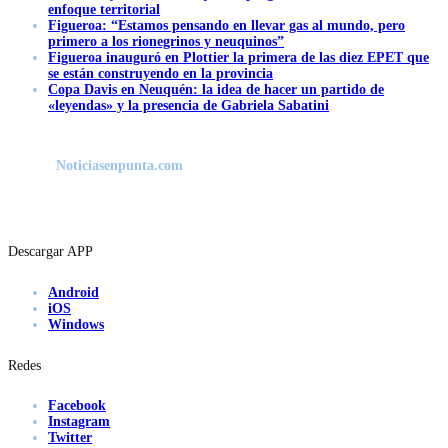
enfoque territorial
Figueroa: “Estamos pensando en llevar gas al mundo, pero
primero a los rionegrinos y neuquinos”
Figueroa inauguró en Plottier la primera de las diez EPET que
se están construyendo en la provincia
Copa Davis en Neuquén: la idea de hacer un partido de
«leyendas» y la presencia de Gabriela Sabatini
Noticiasenpunta.com
Descargar APP
Android
iOS
Windows
Redes
Facebook
Instagram
Twitter