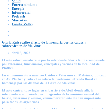
Salud
Entretenimiento
Energía
Infomercial
Podcasts
Mascotas
Foodie Valley
Gloria Ruiz realizo el acto de la memoria por los caídos y
sobrevivientes de Malvinas
abril 5, 2022
El acto estuvo encabezado por la intendenta Gloria Ruiz acompañada
por veteranos, funcionarios, concejales y vecinos de la localidad de
Plottier.
En el monumento a nuestros Caídos y Veteranos en Malvinas, ubicado
en Av. Plottier y ruta 22 se colocó la tradicional ofrenda floral en
homenaje por los 40 años de la Gesta de Malvinas.
El acto central tuvo lugar en el barrio 2 de Abril donde allí, la
intendenta acompañada por integrantes de la comisión vecinal del
barrio, veteranos y vecinos, conmemoraron este día tan importante
para todos los argentinos.