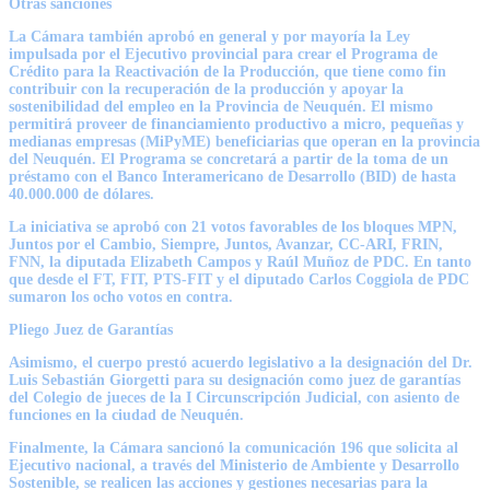
Otras sanciones
La Cámara también aprobó en general y por mayoría la Ley
impulsada por el Ejecutivo provincial para crear el Programa de
Crédito para la Reactivación de la Producción, que tiene como fin
contribuir con la recuperación de la producción y apoyar la
sostenibilidad del empleo en la Provincia de Neuquén. El mismo
permitirá proveer de financiamiento productivo a micro, pequeñas y
medianas empresas (MiPyME) beneficiarias que operan en la provincia
del Neuquén. El Programa se concretará a partir de la toma de un
préstamo con el Banco Interamericano de Desarrollo (BID) de hasta
40.000.000 de dólares.
La iniciativa se aprobó con 21 votos favorables de los bloques MPN,
Juntos por el Cambio, Siempre, Juntos, Avanzar, CC-ARI, FRIN,
FNN, la diputada Elizabeth Campos y Raúl Muñoz de PDC. En tanto
que desde el FT, FIT, PTS-FIT y el diputado Carlos Coggiola de PDC
sumaron los ocho votos en contra.
Pliego Juez de Garantías
Asimismo, el cuerpo prestó acuerdo legislativo a la designación del Dr.
Luis Sebastián Giorgetti para su designación como juez de garantías
del Colegio de jueces de la I Circunscripción Judicial, con asiento de
funciones en la ciudad de Neuquén.
Finalmente, la Cámara sancionó la comunicación 196 que solicita al
Ejecutivo nacional, a través del Ministerio de Ambiente y Desarrollo
Sostenible, se realicen las acciones y gestiones necesarias para la