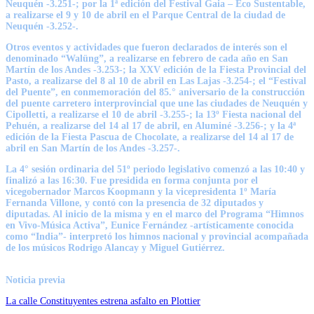
Neuquén -3.251-; por la 1ª edición del Festival Gaia – Eco Sustentable,
a realizarse el 9 y 10 de abril en el Parque Central de la ciudad de
Neuquén -3.252-.
Otros eventos y actividades que fueron declarados de interés son el
denominado “Walüng”, a realizarse en febrero de cada año en San
Martín de los Andes -3.253-; la XXV edición de la Fiesta Provincial del
Pasto, a realizarse del 8 al 10 de abril en Las Lajas -3.254-; el “Festival
del Puente”, en conmemoración del 85.° aniversario de la construcción
del puente carretero interprovincial que une las ciudades de Neuquén y
Cipolletti, a realizarse el 10 de abril -3.255-; la 13º Fiesta nacional del
Pehuén, a realizarse del 14 al 17 de abril, en Aluminé -3.256-; y la 4ª
edición de la Fiesta Pascua de Chocolate, a realizarse del 14 al 17 de
abril en San Martín de los Andes -3.257-.
La 4° sesión ordinaria del 51º periodo legislativo comenzó a las 10:40 y
finalizó a las 16:30. Fue presidida en forma conjunta por el
vicegobernador Marcos Koopmann y la vicepresidenta 1º María
Fernanda Villone, y contó con la presencia de 32 diputados y
diputadas. Al inicio de la misma y en el marco del Programa “Himnos
en Vivo-Música Activa”, Eunice Fernández -artísticamente conocida
como “India”- interpretó los himnos nacional y provincial acompañada
de los músicos Rodrigo Alancay y Miguel Gutiérrez.
Noticia previa
La calle Constituyentes estrena asfalto en Plottier