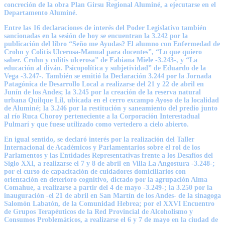
concreción de la obra Plan Girsu Regional Aluminé, a ejecutarse en el
Departamento Aluminé.
Entre las 16 declaraciones de interés del Poder Legislativo también
sancionadas en la sesión de hoy se encuentran la 3.242 por la
publicación del libro “Seño me Ayudas? El alumno con Enfermedad de
Crohn y Colitis Ulcerosa-Manual para docentes”, “Lo que quiero
saber. Crohn y colitis ulcerosa” de Fabiana Miele -3.243-, y “La
educación al diván. Psicopolítica y subjetividad” de Eduardo de la
Vega -3.247-. También se emitió la Declaración 3.244 por la Jornada
Patagónica de Desarrollo Local a realizarse del 21 y 22 de abril en
Junín de los Andes; la 3.245 por la creación de la reserva natural
urbana Quilque Lil, ubicada en el cerro excampo Ayoso de la localidad
de Aluminé; la 3.246 por la restitución y saneamiento del predio junto
al río Ruca Choroy perteneciente a la Corporación Interestadual
Pulmarí y que fuese utilizado como vertedero a cielo abierto.
En igual sentido, se declaró interés por la realización del Taller
Internacional de Académicos y Parlamentarios sobre el rol de los
Parlamentos y las Entidades Representativas frente a los Desafíos del
Siglo XXI, a realizarse el 7 y 8 de abril en Villa La Angostura -3.248-;
por el curso de capacitación de cuidadores domiciliarios con
orientación en deterioro cognitivo, dictado por la agrupación Alma
Comahue, a realizarse a partir del 4 de mayo -3.249-; la 3.250 por la
inauguración -el 21 de abril en San Martín de los Andes- de la sinagoga
Salomón Labatón, de la Comunidad Hebrea; por el XXVI Encuentro
de Grupos Terapéuticos de la Red Provincial de Alcoholismo y
Consumos Problemáticos, a realizarse el 6 y 7 de mayo en la ciudad de