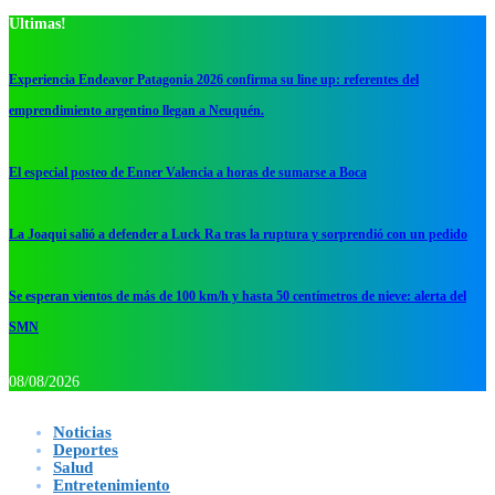
Ultimas!
Experiencia Endeavor Patagonia 2026 confirma su line up: referentes del
emprendimiento argentino llegan a Neuquén.
El especial posteo de Enner Valencia a horas de sumarse a Boca
La Joaqui salió a defender a Luck Ra tras la ruptura y sorprendió con un pedido
Se esperan vientos de más de 100 km/h y hasta 50 centímetros de nieve: alerta del
SMN
08/08/2026
Noticias
Deportes
Salud
Entretenimiento