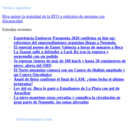
Noticia siguiente
Riva quiere la gratuidad de la RTO a vehículos de personas con
discapacidad
Entradas recientes
Experiencia Endeavor Patagonia 2026 confirma su line up:
referentes del emprendimiento argentino llegan a Neuquén.
El especial posteo de Enner Valencia a horas de sumarse a Boca
La Joaqui salió a defender a Luck Ra tras la ruptura y
sorprendió con un pedido
Se esperan vientos de más de 100 km/h y hasta 50 centímetros de
nieve: alerta del SMN
El Norte neuquino contará con un Centro de Diálisis ampliado y
un Centro Oncológico
Ángel de Brito confirmó el final de LAM: ¿tiene fecha el último
programa?
Ley del ex: Boca le ganó a Estudiantes de La Plata con gol de
Ascacibar
La nieve mantiene rutas cerradas y complica la circulación en
gran parte de Neuquén: las zonas afectadas
Noticiasenpunta.com