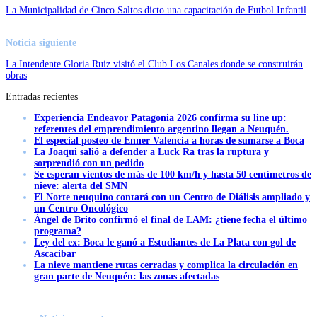
La Municipalidad de Cinco Saltos dicto una capacitación de Futbol Infantil
Noticia siguiente
La Intendente Gloria Ruiz visitó el Club Los Canales donde se construirán
obras
Entradas recientes
Experiencia Endeavor Patagonia 2026 confirma su line up:
referentes del emprendimiento argentino llegan a Neuquén.
El especial posteo de Enner Valencia a horas de sumarse a Boca
La Joaqui salió a defender a Luck Ra tras la ruptura y
sorprendió con un pedido
Se esperan vientos de más de 100 km/h y hasta 50 centímetros de
nieve: alerta del SMN
El Norte neuquino contará con un Centro de Diálisis ampliado y
un Centro Oncológico
Ángel de Brito confirmó el final de LAM: ¿tiene fecha el último
programa?
Ley del ex: Boca le ganó a Estudiantes de La Plata con gol de
Ascacibar
La nieve mantiene rutas cerradas y complica la circulación en
gran parte de Neuquén: las zonas afectadas