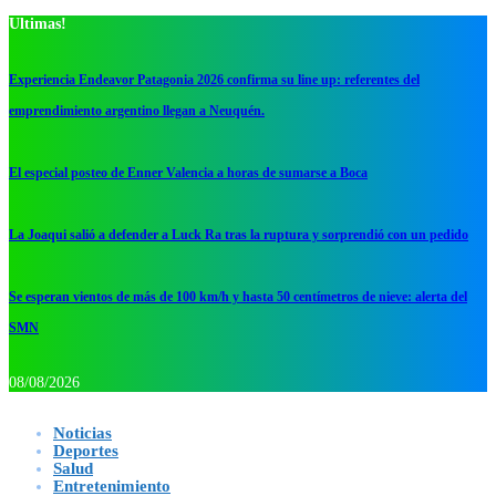
Ultimas!
Experiencia Endeavor Patagonia 2026 confirma su line up: referentes del
emprendimiento argentino llegan a Neuquén.
El especial posteo de Enner Valencia a horas de sumarse a Boca
La Joaqui salió a defender a Luck Ra tras la ruptura y sorprendió con un pedido
Se esperan vientos de más de 100 km/h y hasta 50 centímetros de nieve: alerta del
SMN
08/08/2026
Noticias
Deportes
Salud
Entretenimiento