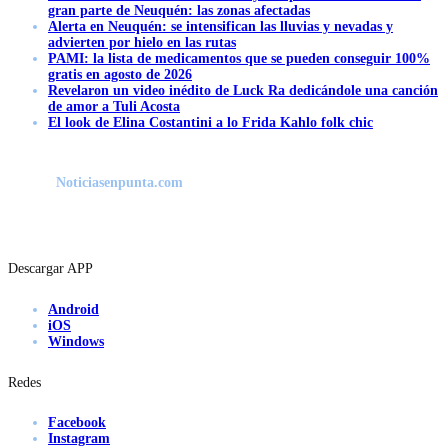
gran parte de Neuquén: las zonas afectadas
Alerta en Neuquén: se intensifican las lluvias y nevadas y
advierten por hielo en las rutas
PAMI: la lista de medicamentos que se pueden conseguir 100%
gratis en agosto de 2026
Revelaron un video inédito de Luck Ra dedicándole una canción
de amor a Tuli Acosta
El look de Elina Costantini a lo Frida Kahlo folk chic
Noticiasenpunta.com
Descargar APP
Android
iOS
Windows
Redes
Facebook
Instagram