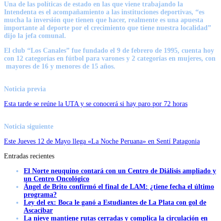
Una de las políticas de estado en las que viene trabajando la
Intendenta es el acompañamiento a las instituciones deportivas, “es
mucha la inversión que tienen que hacer, realmente es una apuesta
importante al deporte por el crecimiento que tiene nuestra localidad”
dijo la jefa comunal.
El club “Los Canales” fue fundado el 9 de febrero de 1995, cuenta hoy
con 12 categorías en fútbol para varones y 2 categorías en mujeres, con
mayores de 16 y menores de 15 años.
Noticia previa
Esta tarde se reúne la UTA y se conocerá si hay paro por 72 horas
Noticia siguiente
Este Jueves 12 de Mayo llega «La Noche Peruana» en Sentí Patagonia
Entradas recientes
El Norte neuquino contará con un Centro de Diálisis ampliado y
un Centro Oncológico
Ángel de Brito confirmó el final de LAM: ¿tiene fecha el último
programa?
Ley del ex: Boca le ganó a Estudiantes de La Plata con gol de
Ascacibar
La nieve mantiene rutas cerradas y complica la circulación en