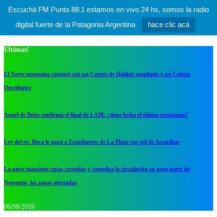
Escuchá FM Punta 88.1 estamos en vivo 24 hs, somos la radio
digital fuerte de la Patagonia Argentina
hace clic acá
Ultimas!
El Norte neuquino contará con un Centro de Diálisis ampliado y un Centro
Oncológico
Ángel de Brito confirmó el final de LAM: ¿tiene fecha el último programa?
Ley del ex: Boca le ganó a Estudiantes de La Plata con gol de Ascacibar
La nieve mantiene rutas cerradas y complica la circulación en gran parte de
Neuquén: las zonas afectadas
06/08/2026