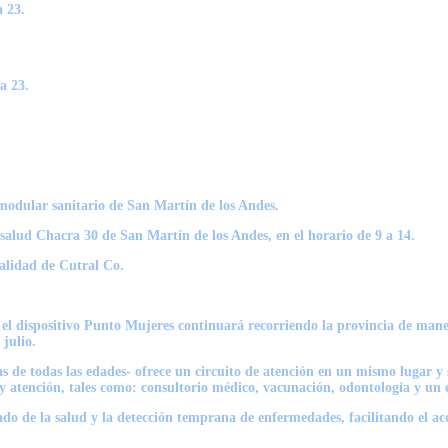
a 23.
a 23.
 modular sanitario de San Martín de los Andes.
 salud Chacra 30 de San Martín de los Andes, en el horario de 9 a 14.
calidad de Cutral Co.
e, el dispositivo Punto Mujeres continuará recorriendo la provincia de man
 julio.
 de todas las edades- ofrece un circuito de atención en un mismo lugar y si
n y atención, tales como: consultorio médico, vacunación, odontología y u
do de la salud y la detección temprana de enfermedades, facilitando el ac