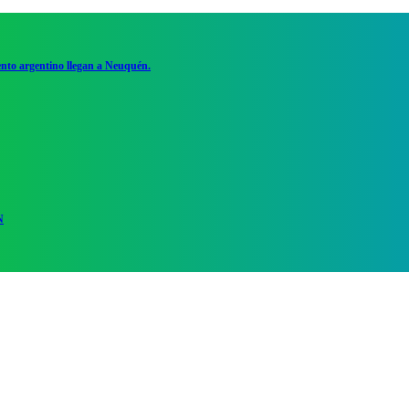
ento argentino llegan a Neuquén.
N