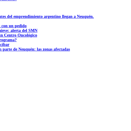
ntes del emprendimiento argentino llegan a Neuquén.
ó con un pedido
nieve: alerta del SMN
 un Centro Oncológico
 programa?
acibar
n parte de Neuquén: las zonas afectadas