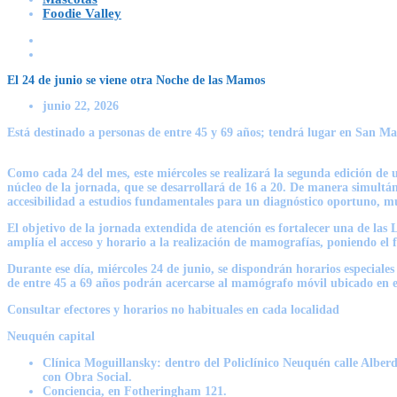
Foodie Valley
El 24 de junio se viene otra Noche de las Mamos
junio 22, 2026
Está destinado a personas de entre 45 y 69 años; tendrá lugar en San Mar
Como cada 24 del mes, este miércoles se realizará la segunda edición de 
núcleo de la jornada, que se desarrollará de 16 a 20. De manera simultáne
accesibilidad a estudios fundamentales para un diagnóstico oportuno, mul
El objetivo de la jornada extendida de atención es fortalecer una de las
amplía el acceso y horario a la realización de mamografías, poniendo el
Durante ese día, miércoles 24 de junio, se dispondrán horarios especiale
de entre 45 a 69 años podrán acercarse al mamógrafo móvil ubicado en el
Consultar efectores y horarios no habituales en cada localidad
Neuquén capital
Clínica Moguillansky: dentro del Policlínico Neuquén calle Alber
con Obra Social.
Conciencia, en Fotheringham 121.