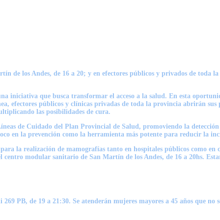
tín de los Andes, de 16 a 20; y en efectores públicos y privados de toda la
una iniciativa que busca transformar el acceso a la salud. En esta oportun
a, efectores públicos y clínicas privadas de toda la provincia abrirán sus 
tiplicando las posibilidades de cura.
 Líneas de Cuidado del Plan Provincial de Salud, promoviendo la detección
 foco en la prevención como la herramienta más potente para reducir la i
s para la realización de mamografías tanto en hospitales públicos como en 
 centro modular sanitario de San Martín de los Andes, de 16 a 20hs. Esta
di 269 PB, de 19 a 21:30. Se atenderán mujeres mayores a 45 años que no 