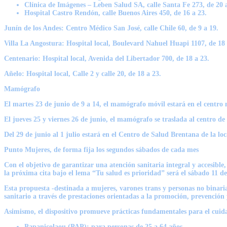
Clínica de Imágenes – Leben Salud SA, calle Santa Fe 273, de 20 
Hospital Castro Rendón, calle Buenos Aires 450, de 16 a 23.
Junín de los Andes: Centro Médico San José, calle Chile 60, de 9 a 19.
Villa La Angostura: Hospital local, Boulevard Nahuel Huapi 1107, de 18 
Centenario: Hospital local, Avenida del Libertador 700, de 18 a 23.
Añelo: Hospital local, Calle 2 y calle 20, de 18 a 23.
Mamógrafo
El martes 23 de junio de 9 a 14, el mamógrafo móvil estará en el centro
El jueves 25 y viernes 26 de junio, el mamógrafo se traslada al centro de
Del 29 de junio al 1 julio estará en el Centro de Salud Brentana de la lo
Punto Mujeres, de forma fija los segundos sábados de cada mes
Con el objetivo de garantizar una atención sanitaria integral y accesibl
la próxima cita bajo el lema “Tu salud es prioridad” será el sábado 11 de
Esta propuesta -destinada a mujeres, varones trans y personas no binarias
sanitario a través de prestaciones orientadas a la promoción, prevenció
Asimismo, el dispositivo promueve prácticas fundamentales para el cuida
Papanicolaou (PAP): para personas de 25 a 64 años.