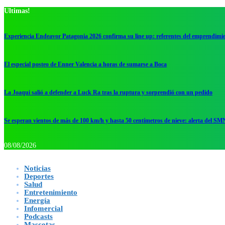
Ultimas!
Experiencia Endeavor Patagonia 2026 confirma su line up: referentes del emprendimi
El especial posteo de Enner Valencia a horas de sumarse a Boca
La Joaqui salió a defender a Luck Ra tras la ruptura y sorprendió con un pedido
Se esperan vientos de más de 100 km/h y hasta 50 centímetros de nieve: alerta del SM
08/08/2026
Noticias
Deportes
Salud
Entretenimiento
Energía
Infomercial
Podcasts
Mascotas