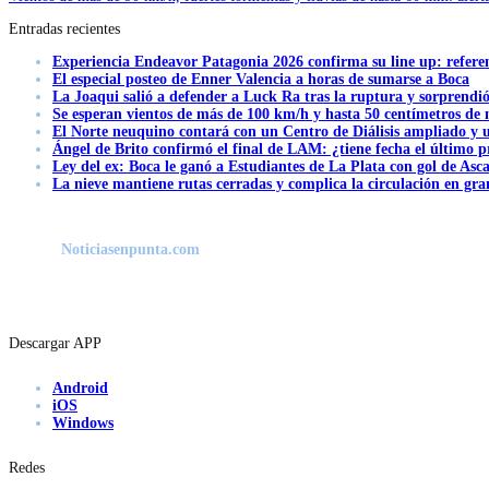
Entradas recientes
Experiencia Endeavor Patagonia 2026 confirma su line up: refere
El especial posteo de Enner Valencia a horas de sumarse a Boca
La Joaqui salió a defender a Luck Ra tras la ruptura y sorprendi
Se esperan vientos de más de 100 km/h y hasta 50 centímetros de 
El Norte neuquino contará con un Centro de Diálisis ampliado y
Ángel de Brito confirmó el final de LAM: ¿tiene fecha el último
Ley del ex: Boca le ganó a Estudiantes de La Plata con gol de Asc
La nieve mantiene rutas cerradas y complica la circulación en gra
Noticiasenpunta.com
Descargar APP
Android
iOS
Windows
Redes