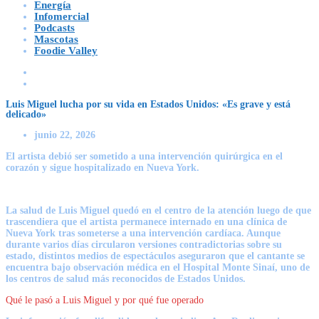
Energía
Infomercial
Podcasts
Mascotas
Foodie Valley
Luis Miguel lucha por su vida en Estados Unidos: «Es grave y está
delicado»
junio 22, 2026
El artista debió ser sometido a una intervención quirúrgica en el
corazón y sigue hospitalizado en Nueva York.
La salud de
Luis Miguel quedó en el centro de la atención luego de que
trascendiera que el artista permanece internado en una clínica de
Nueva York
tras someterse a una intervención cardíaca
. Aunque
durante varios días circularon versiones contradictorias sobre su
estado, distintos medios de espectáculos aseguraron que el cantante se
encuentra bajo observación médica en el Hospital Monte Sinaí, uno de
los centros de salud más reconocidos de Estados Unidos.
Qué le pasó a Luis Miguel y por qué fue operado