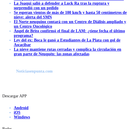
La Joaqui salió a defender a Luck Ra tras la ruptura y
sorprendió con un pedido
Se esperan vientos de más de 100 km/h y hasta 50 centímetros de
nieve: alerta del SMN
El Norte neuquino contará con un Centro de Diálisis ampliado y
un Centro Oncológico
Ángel de Brito confirmó el final de LAM: ¿tiene fecha el último
programa?
Ley del ex: Boca le ganó a Estudiantes de La Plata con gol de
Ascacibar
La nieve mantiene rutas cerradas y complica la circulación en
gran parte de Neuquén: las zonas afectadas
Noticiasenpunta.com
Descargar APP
Android
iOS
Windows
Redes