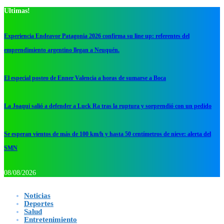
Ultimas!
Experiencia Endeavor Patagonia 2026 confirma su line up: referentes del
emprendimiento argentino llegan a Neuquén.
El especial posteo de Enner Valencia a horas de sumarse a Boca
La Joaqui salió a defender a Luck Ra tras la ruptura y sorprendió con un pedido
Se esperan vientos de más de 100 km/h y hasta 50 centímetros de nieve: alerta del
SMN
08/08/2026
Noticias
Deportes
Salud
Entretenimiento