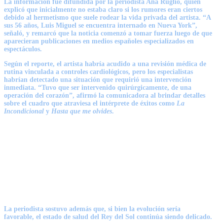
La información fue difundida por la periodista Ana Ruglio, quien
explicó que inicialmente no estaba claro si los rumores eran ciertos
debido al hermetismo que suele rodear la vida privada del artista. “A
sus 56 años,
Luis Miguel se encuentra internado en Nueva York
”,
señaló, y remarcó que la noticia comenzó a tomar fuerza luego de que
aparecieran publicaciones en medios españoles especializados en
espectáculos.
Según el reporte, el artista habría acudido a una revisión médica de
rutina vinculada a controles cardiológicos, pero los especialistas
habrían detectado una situación que requirió una intervención
inmediata. “
Tuvo que ser intervenido quirúrgicamente
, de una
operación del corazón”, afirmó la comunicadora al brindar detalles
sobre el cuadro que atraviesa el intérprete de éxitos como
La
Incondicional
y
Hasta que me olvides
.
La periodista sostuvo además que, si bien la evolución sería
favorable,
el estado de salud del Rey del Sol continúa siendo delicado
.