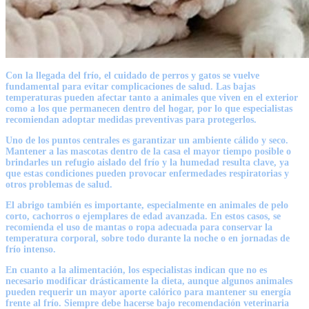
Con la llegada del frío, el cuidado de perros y gatos se vuelve
fundamental para evitar complicaciones de salud. Las bajas
temperaturas pueden afectar tanto a animales que viven en el exterior
como a los que permanecen dentro del hogar, por lo que especialistas
recomiendan adoptar medidas preventivas para protegerlos.
Uno de los puntos centrales es garantizar un ambiente cálido y seco.
Mantener a las mascotas dentro de la casa el mayor tiempo posible o
brindarles un refugio aislado del frío y la humedad resulta clave, ya
que estas condiciones pueden provocar enfermedades respiratorias y
otros problemas de salud.
El abrigo también es importante, especialmente en animales de pelo
corto, cachorros o ejemplares de edad avanzada. En estos casos, se
recomienda el uso de mantas o ropa adecuada para conservar la
temperatura corporal, sobre todo durante la noche o en jornadas de
frío intenso.
En cuanto a la alimentación, los especialistas indican que no es
necesario modificar drásticamente la dieta, aunque algunos animales
pueden requerir un mayor aporte calórico para mantener su energía
frente al frío. Siempre debe hacerse bajo recomendación veterinaria