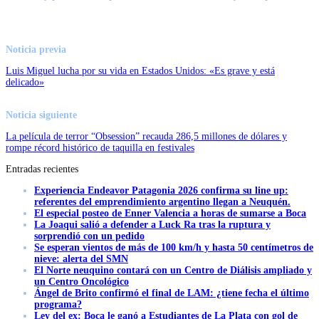
Noticia previa
Luis Miguel lucha por su vida en Estados Unidos: «Es grave y está
delicado»
Noticia siguiente
La película de terror “Obsession” recauda 286,5 millones de dólares y
rompe récord histórico de taquilla en festivales
Entradas recientes
Experiencia Endeavor Patagonia 2026 confirma su line up:
referentes del emprendimiento argentino llegan a Neuquén.
El especial posteo de Enner Valencia a horas de sumarse a Boca
La Joaqui salió a defender a Luck Ra tras la ruptura y
sorprendió con un pedido
Se esperan vientos de más de 100 km/h y hasta 50 centímetros de
nieve: alerta del SMN
El Norte neuquino contará con un Centro de Diálisis ampliado y
un Centro Oncológico
Ángel de Brito confirmó el final de LAM: ¿tiene fecha el último
programa?
Ley del ex: Boca le ganó a Estudiantes de La Plata con gol de