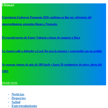
Ultimas!
Experiencia Endeavor Patagonia 2026 confirma su line up: referentes del
emprendimiento argentino llegan a Neuquén.
El especial posteo de Enner Valencia a horas de sumarse a Boca
La Joaqui salió a defender a Luck Ra tras la ruptura y sorprendió con un pedido
Se esperan vientos de más de 100 km/h y hasta 50 centímetros de nieve: alerta del
SMN
09/08/2026
Noticias
Deportes
Salud
Entretenimiento