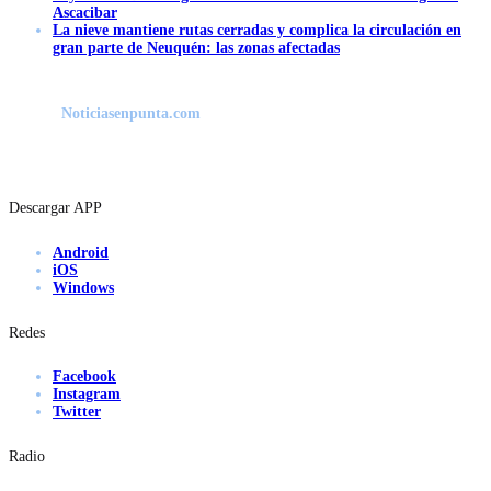
Ascacibar
La nieve mantiene rutas cerradas y complica la circulación en
gran parte de Neuquén: las zonas afectadas
Noticiasenpunta.com
Descargar APP
Android
iOS
Windows
Redes
Facebook
Instagram
Twitter
Radio