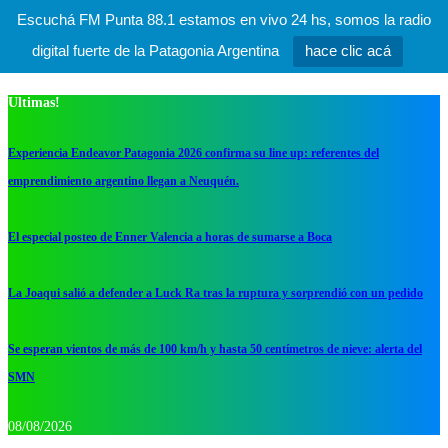
Escuchá FM Punta 88.1 estamos en vivo 24 hs, somos la radio
digital fuerte de la Patagonia Argentina
hace clic acá
Ultimas!
Experiencia Endeavor Patagonia 2026 confirma su line up: referentes del
emprendimiento argentino llegan a Neuquén.
El especial posteo de Enner Valencia a horas de sumarse a Boca
La Joaqui salió a defender a Luck Ra tras la ruptura y sorprendió con un pedido
Se esperan vientos de más de 100 km/h y hasta 50 centímetros de nieve: alerta del
SMN
08/08/2026