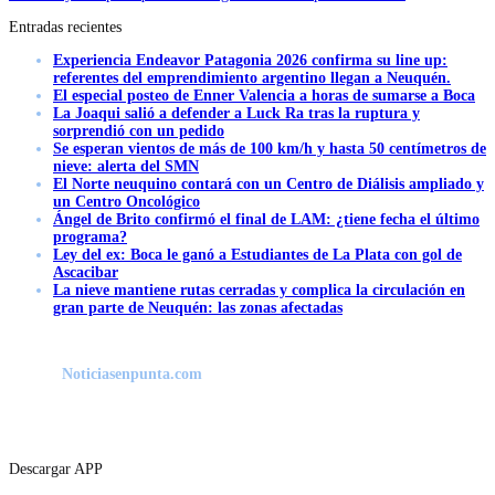
Entradas recientes
Experiencia Endeavor Patagonia 2026 confirma su line up:
referentes del emprendimiento argentino llegan a Neuquén.
El especial posteo de Enner Valencia a horas de sumarse a Boca
La Joaqui salió a defender a Luck Ra tras la ruptura y
sorprendió con un pedido
Se esperan vientos de más de 100 km/h y hasta 50 centímetros de
nieve: alerta del SMN
El Norte neuquino contará con un Centro de Diálisis ampliado y
un Centro Oncológico
Ángel de Brito confirmó el final de LAM: ¿tiene fecha el último
programa?
Ley del ex: Boca le ganó a Estudiantes de La Plata con gol de
Ascacibar
La nieve mantiene rutas cerradas y complica la circulación en
gran parte de Neuquén: las zonas afectadas
Noticiasenpunta.com
Descargar APP