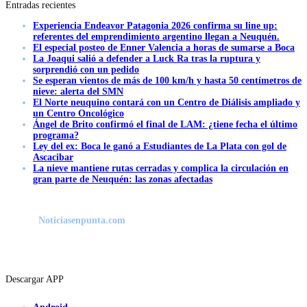
Entradas recientes
Experiencia Endeavor Patagonia 2026 confirma su line up:
referentes del emprendimiento argentino llegan a Neuquén.
El especial posteo de Enner Valencia a horas de sumarse a Boca
La Joaqui salió a defender a Luck Ra tras la ruptura y
sorprendió con un pedido
Se esperan vientos de más de 100 km/h y hasta 50 centímetros de
nieve: alerta del SMN
El Norte neuquino contará con un Centro de Diálisis ampliado y
un Centro Oncológico
Ángel de Brito confirmó el final de LAM: ¿tiene fecha el último
programa?
Ley del ex: Boca le ganó a Estudiantes de La Plata con gol de
Ascacibar
La nieve mantiene rutas cerradas y complica la circulación en
gran parte de Neuquén: las zonas afectadas
Noticiasenpunta.com
Descargar APP