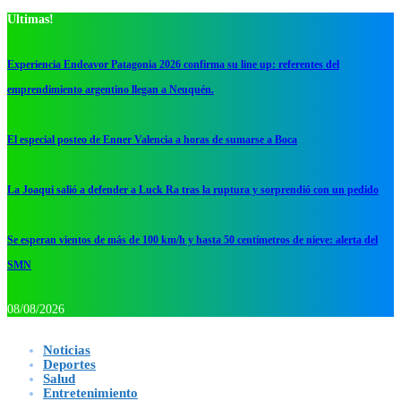
Ultimas!
Experiencia Endeavor Patagonia 2026 confirma su line up: referentes del
emprendimiento argentino llegan a Neuquén.
El especial posteo de Enner Valencia a horas de sumarse a Boca
La Joaqui salió a defender a Luck Ra tras la ruptura y sorprendió con un pedido
Se esperan vientos de más de 100 km/h y hasta 50 centímetros de nieve: alerta del
SMN
08/08/2026
Noticias
Deportes
Salud
Entretenimiento