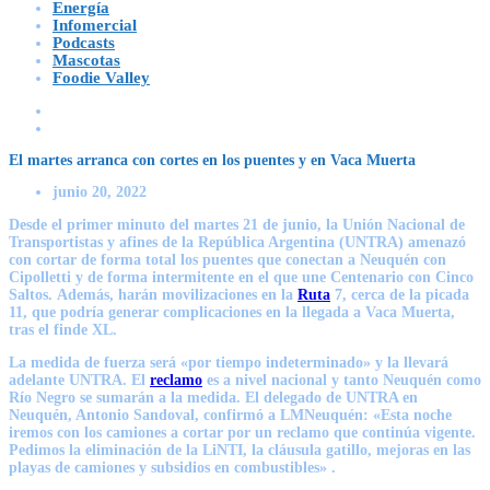
Energía
Infomercial
Podcasts
Mascotas
Foodie Valley
El martes arranca con cortes en los puentes y en Vaca Muerta
junio 20, 2022
Desde el primer minuto del martes 21 de junio, la Unión Nacional de
Transportistas y afines de la República Argentina (UNTRA) amenazó
con cortar de forma total
los puentes que conectan a Neuquén con
Cipolletti y de forma intermitente en el que une Centenario con Cinco
Saltos.
Además,
harán movilizaciones en la
Ruta
7, cerca de la picada
11, que podría generar complicaciones en la llegada a Vaca Muerta,
tras el finde XL.
La medida de fuerza será «por tiempo indeterminado» y la llevará
adelante UNTRA. El
reclamo
es a nivel nacional y tanto Neuquén como
Río Negro se sumarán a la medida. El delegado de UNTRA en
Neuquén, Antonio Sandoval, confirmó a
LMNeuquén
:
«Esta noche
iremos con los camiones a cortar por un reclamo que continúa vigente.
Pedimos la eliminación de la LiNTI, la cláusula gatillo, mejoras en las
playas de camiones y subsidios en combustibles» .