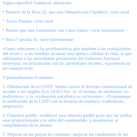
Según especificó Sandoval, afectarán:
* Puentes de la Ruta 22, que une Neuquén con Cipolletti:
corte total
* Tercer Puente:
corte total
* Puente que une Centenario con Cinco Saltos:
corte intermitente
* Ruta 7 picada 11:
corte intermitente
«Como soluciones a las problemáticas que impiden a los trabajadores
del sector y a
sus familias alcanzar una óptima calidad de vida, es que
solicitamos a las autoridades pertinentes del Gobierno Nacional
intervenir, en articulación con las autoridades locales», expusieron en
un comunicaron.
Y puntualizaron el reclamo:
1.
Eliminación de la LiNTI
: Atenta contra el derecho constitucional de
acceder a un empleo (Ley 24.013 Art. 1); el sistema de enseñanza «es
ineficiente»; y la «evaluación psicofísica es excluyente». «Proponemos
la unificación de la LiNTI con la licencia de conducir tradicional»,
aseguraron.
2
. Clausura gatillo
: establecer una cláusula gatillo para que las tarifas
sean proporcionales a la suba del combustible, y monitorear al
cumplimiento de la misma.
3.
Mejoras en las playas de camiones:
mejorar las condiciones de las