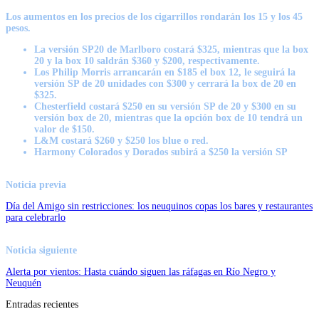
Los aumentos en los precios de los cigarrillos rondarán los 15 y los 45
pesos.
La versión SP20 de Marlboro costará $325, mientras que la box
20 y la box 10 saldrán $360 y $200, respectivamente.
Los Philip Morris arrancarán en $185 el box 12, le seguirá la
versión SP de 20 unidades con $300 y cerrará la box de 20 en
$325.
Chesterfield costará $250 en su versión SP de 20 y $300 en su
versión box de 20, mientras que la opción box de 10 tendrá un
valor de $150.
L&M costará $260 y $250 los blue o red.
Harmony Colorados y Dorados subirá a $250 la versión SP
Noticia previa
Día del Amigo sin restricciones: los neuquinos copas los bares y restaurantes
para celebrarlo
Noticia siguiente
Alerta por vientos: Hasta cuándo siguen las ráfagas en Río Negro y
Neuquén
Entradas recientes