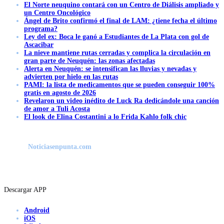
El Norte neuquino contará con un Centro de Diálisis ampliado y
un Centro Oncológico
Ángel de Brito confirmó el final de LAM: ¿tiene fecha el último
programa?
Ley del ex: Boca le ganó a Estudiantes de La Plata con gol de
Ascacibar
La nieve mantiene rutas cerradas y complica la circulación en
gran parte de Neuquén: las zonas afectadas
Alerta en Neuquén: se intensifican las lluvias y nevadas y
advierten por hielo en las rutas
PAMI: la lista de medicamentos que se pueden conseguir 100%
gratis en agosto de 2026
Revelaron un video inédito de Luck Ra dedicándole una canción
de amor a Tuli Acosta
El look de Elina Costantini a lo Frida Kahlo folk chic
Noticiasenpunta.com
Descargar APP
Android
iOS