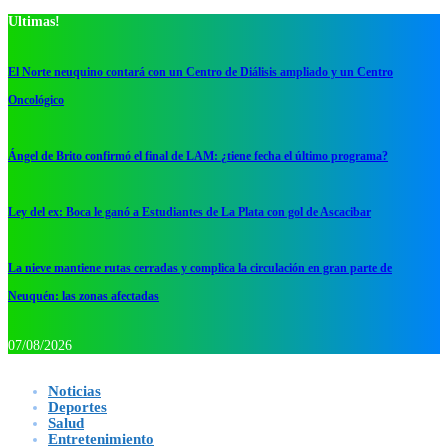
Ultimas!
El Norte neuquino contará con un Centro de Diálisis ampliado y un Centro
Oncológico
Ángel de Brito confirmó el final de LAM: ¿tiene fecha el último programa?
Ley del ex: Boca le ganó a Estudiantes de La Plata con gol de Ascacibar
La nieve mantiene rutas cerradas y complica la circulación en gran parte de
Neuquén: las zonas afectadas
07/08/2026
Noticias
Deportes
Salud
Entretenimiento