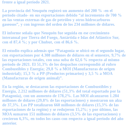
frente a igual período 2021.
La provincia del Neuquén registró un aumento del 200 % -en el
período citado- en sus exportaciones debido “al incremento de 700 %
en las ventas externas de gas de petróleo y otros hidrocarburos
gaseosos”, y con ingresos del orden de los 234 millones de dólares.
El informe señala que Neuquén fue seguida en ese crecimiento
interanual por Tierra del Fuego, Antártida e Islas del Atlántico Sur,
con el 87,4 %; y por Chubut, con el 86,6 %.
El estudio explica además que “Patagonia se ubicó en el segundo lugar,
con exportaciones por 4.308 millones de dólares en el semestre, 9,7% de
las exportaciones totales, con una suba de 62,6 % respecto al mismo
período de 2021. El 51,3% de los despachos correspondió al rubro
Combustibles y Energía; 29,8 % a MOI (Manufacturas de origen
industrial); 15,3 % a PP (Productos primarios) y 3,5 % a MOA
(Manufacturas de origen animal)”.
En la región, se destacaron las exportaciones de Combustibles y
Energía, 2.212 millones de dólares (51,3% del total exportado por la
Patagonia), con un aumento de 178,2%. Las MOI alcanzaron 1.284
millones de dólares (29,8% de las exportaciones) y mostraron un alza
de 37,3%. Los PP totalizaron 660 millones de dólares (15,3% de las
exportaciones de la región) y se redujeron 15,2%; y por último, las
MOA sumaron 151 millones de dólares (3,5% de las exportaciones) y
crecieron 6,3%, en todos los casos con respecto a igual período del año
anterior.