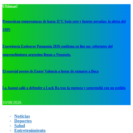
Ultimas!
Pronostican temperaturas de hasta 11°C bajo cero y fuertes nevadas: la alerta del
SMN
Experiencia Endeavor Patagonia 2026 confirma su line up: referentes del
emprendimiento argentino llegan a Neuquén.
El especial posteo de Enner Valencia a horas de sumarse a Boca
La Joaqui salió a defender a Luck Ra tras la ruptura y sorprendió con un pedido
10/08/2026
Noticias
Deportes
Salud
Entretenimiento