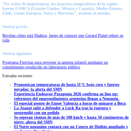
“En orden de importancia, los mayores compradores de la región
fueron USMCA (Estados Unidos, México y Canadá), Medio Oriente,
Chile, Unión Europea, Suiza y Mercosur”, sostiene el estudio.
Noticia previa
Revelan cómo está Shakira, luego de conocer que Gerard Piqué rehizo su
vida
Noticia siguiente
Programa Fierritas para prevenir la anemia infantil mediante un
complemento producido en laboratorio público
Entradas recientes
Pronostican temperaturas de hasta 11°C bajo cero y fuertes
nevadas: la alerta del SMN
Experiencia Endeavor Patagonia 2026 confirma su line up:
referentes del emprendimiento argentino llegan a Neuquén.
El especial posteo de Enner Valencia a horas de sumarse a Boca
La Joaqui salió a defender a Luck Ra tras la ruptura y
sorprendió con un pedido
Se esperan vientos de más de 100 km/h y hasta 50 centímetros de
nieve: alerta del SMN
El Norte neuquino contará con un Centro de Diálisis ampliado y