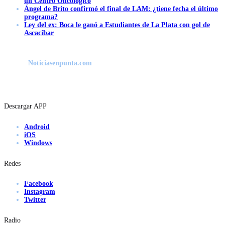
un Centro Oncológico
Ángel de Brito confirmó el final de LAM: ¿tiene fecha el último
programa?
Ley del ex: Boca le ganó a Estudiantes de La Plata con gol de
Ascacibar
Noticiasenpunta.com
Descargar APP
Android
iOS
Windows
Redes
Facebook
Instagram
Twitter
Radio