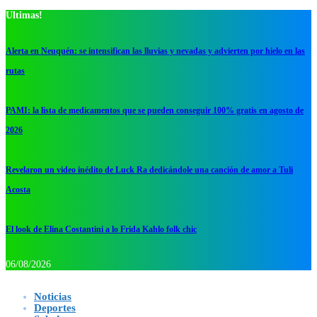
Ultimas!
Alerta en Neuquén: se intensifican las lluvias y nevadas y advierten por hielo en las
rutas
PAMI: la lista de medicamentos que se pueden conseguir 100% gratis en agosto de
2026
Revelaron un video inédito de Luck Ra dedicándole una canción de amor a Tuli
Acosta
El look de Elina Costantini a lo Frida Kahlo folk chic
06/08/2026
Noticias
Deportes