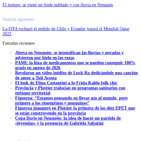
El tiempo: se viene un finde nublado y con lluvia en Neuquén
Noticia siguiente
La FIFA rechazó el pedido de Chile y Ecuador jugará el Mundial Qatar
2022
Entradas recientes
Alerta en Neuquén: se intensifican las lluvias y nevadas y
advierten por hielo en las rutas
PAMI: la lista de medicamentos que se pueden conseguir 100%
gratis en agosto de 2026
Revelaron un video inédito de Luck Ra dedicándole una canción
de amor a Tuli Acosta
El look de Elina Costantini a lo Frida Kahlo folk chic
Provincia y Plottier trabajan en programas sanitarios con
enfoque territorial
Figueroa: “Estamos pensando en llevar gas al mundo, pero
primero a los rionegrinos y neuquinos”
Figueroa inauguró en Plottier la primera de las diez EPET que
se están construyendo en la provincia
Copa Davis en Neuquén: la idea de hacer un partido de
«leyendas» y la presencia de Gabriela Sabatini