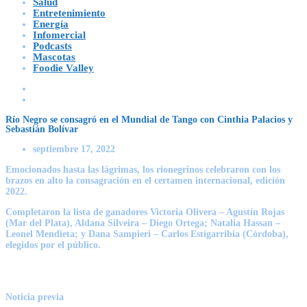
Salud
Entretenimiento
Energía
Infomercial
Podcasts
Mascotas
Foodie Valley
Río Negro se consagró en el Mundial de Tango con Cinthia Palacios y
Sebastián Bolívar
septiembre 17, 2022
Emocionados hasta las lágrimas, los rionegrinos celebraron con los
brazos en alto la consagración en el certamen internacional, edición
2022.
Completaron la lista de ganadores Victoria Olivera – Agustín Rojas
(Mar del Plata), Aldana Silveira – Diego Ortega; Natalia Hassan –
Leonel Mendieta; y Dana Sampieri – Carlos Estigarribia (Córdoba),
elegidos por el público.
Noticia previa