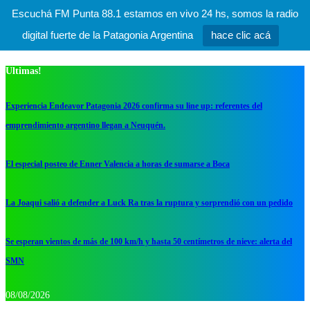
Escuchá FM Punta 88.1 estamos en vivo 24 hs, somos la radio
digital fuerte de la Patagonia Argentina
hace clic acá
Ultimas!
Experiencia Endeavor Patagonia 2026 confirma su line up: referentes del
emprendimiento argentino llegan a Neuquén.
El especial posteo de Enner Valencia a horas de sumarse a Boca
La Joaqui salió a defender a Luck Ra tras la ruptura y sorprendió con un pedido
Se esperan vientos de más de 100 km/h y hasta 50 centímetros de nieve: alerta del
SMN
08/08/2026