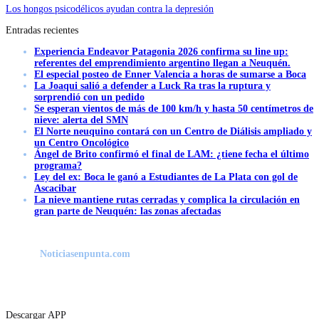
Los hongos psicodélicos ayudan contra la depresión
Entradas recientes
Experiencia Endeavor Patagonia 2026 confirma su line up:
referentes del emprendimiento argentino llegan a Neuquén.
El especial posteo de Enner Valencia a horas de sumarse a Boca
La Joaqui salió a defender a Luck Ra tras la ruptura y
sorprendió con un pedido
Se esperan vientos de más de 100 km/h y hasta 50 centímetros de
nieve: alerta del SMN
El Norte neuquino contará con un Centro de Diálisis ampliado y
un Centro Oncológico
Ángel de Brito confirmó el final de LAM: ¿tiene fecha el último
programa?
Ley del ex: Boca le ganó a Estudiantes de La Plata con gol de
Ascacibar
La nieve mantiene rutas cerradas y complica la circulación en
gran parte de Neuquén: las zonas afectadas
Noticiasenpunta.com
Descargar APP