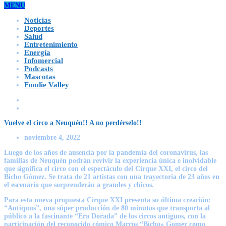
MENU
Noticias
Deportes
Salud
Entretenimiento
Energía
Infomercial
Podcasts
Mascotas
Foodie Valley
Vuelve el circo a Neuquén!! A no perdérselo!!
noviembre 4, 2022
Luego de los años de ausencia por la pandemia del coronavirus, las
familias de Neuquén podrán revivir la experiencia única e inolvidable
que significa el circo con el espectáculo del Cirque XXI, el circo del
Bicho Gómez. Se trata de 21 artistas con una trayectoria de 23 años en
el escenario que sorprenderán a grandes y chicos.
Para esta nueva propuesta Cirque XXI presenta su última creación:
“Antiquus”, una súper producción de 80 minutos que transporta al
público a la fascinante “Era Dorada” de los circos antiguos, con la
participación del reconocido cómico Marcos “Bicho» Gomez como