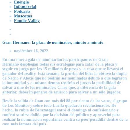
Energía
Infomercial
Podcasts
Mascotas
Foodie Valley
Gran Hermano: la placa de nominados, minuto a minuto
noviembre 16, 2022
En una nueva gala de nominación los participantes de
Gran
Hermano
despliegan todas sus estrategias para zafar de la placa y
seguir en juego por los 15 millones de pesos y la casa que se llevará el
ganador del reality. Esta semana la prueba del líder la obtuvo la dupla
de
Nacho
y
Alexis
que no podrán ser nominados debido a que lograron
la inmunidad y al mismo tiempo tendrán el jueves la posibilidad de
salvar a uno de los nominados. Claro que, a diferencia de la gala
anterior, deberán ponerse de acuerdo para salvar a un solo jugador.
Desde la salida de Juan con más del 88 por ciento de los votos, el grupo
de Los Monitos y sobre todo Lucila quedaron revolucionados. De
hecho, la rubia de Berazategui entró el domingo al confesionario y
confesó sentirse dolida por la decisión del público y aprovechó para
realizar la nominación espontánea contra su peor pesadilla dentro de la
casa más famosa del país.