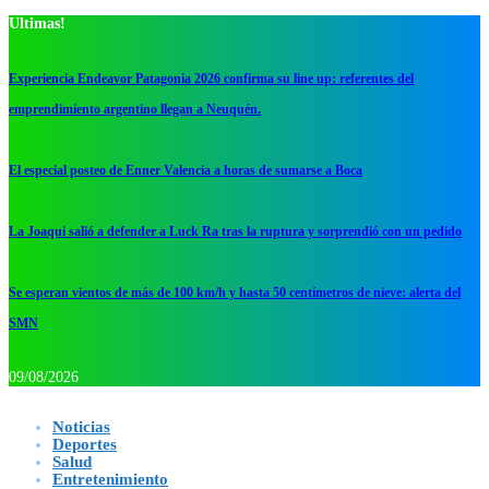
Ultimas!
Experiencia Endeavor Patagonia 2026 confirma su line up: referentes del
emprendimiento argentino llegan a Neuquén.
El especial posteo de Enner Valencia a horas de sumarse a Boca
La Joaqui salió a defender a Luck Ra tras la ruptura y sorprendió con un pedido
Se esperan vientos de más de 100 km/h y hasta 50 centímetros de nieve: alerta del
SMN
09/08/2026
Noticias
Deportes
Salud
Entretenimiento