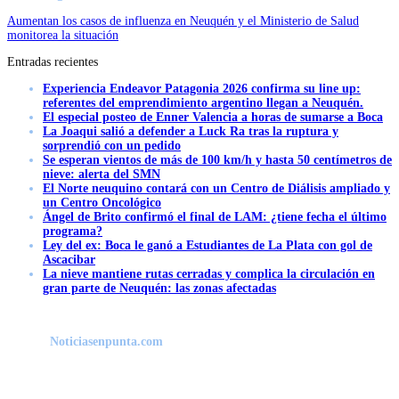
Aumentan los casos de influenza en Neuquén y el Ministerio de Salud
monitorea la situación
Entradas recientes
Experiencia Endeavor Patagonia 2026 confirma su line up:
referentes del emprendimiento argentino llegan a Neuquén.
El especial posteo de Enner Valencia a horas de sumarse a Boca
La Joaqui salió a defender a Luck Ra tras la ruptura y
sorprendió con un pedido
Se esperan vientos de más de 100 km/h y hasta 50 centímetros de
nieve: alerta del SMN
El Norte neuquino contará con un Centro de Diálisis ampliado y
un Centro Oncológico
Ángel de Brito confirmó el final de LAM: ¿tiene fecha el último
programa?
Ley del ex: Boca le ganó a Estudiantes de La Plata con gol de
Ascacibar
La nieve mantiene rutas cerradas y complica la circulación en
gran parte de Neuquén: las zonas afectadas
Noticiasenpunta.com