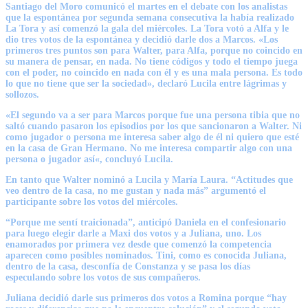
Santiago del Moro
comunicó el martes en el debate con los analistas
que la espontánea por segunda semana consecutiva la había realizado
La Tora y así comenzó la gala del miércoles.
La Tora
votó a Alfa y le
dio tres votos de la espontánea y decidió darle dos a Marcos.
«Los
primeros tres puntos son para Walter, para Alfa, porque no coincido en
su manera de pensar, en nada. No tiene códigos y todo el tiempo juega
con el poder, no coincido en nada con él y es una mala persona. Es todo
lo que no tiene que ser la sociedad»
, declaró Lucila entre lágrimas y
sollozos.
«El segundo va a ser para Marcos porque
fue una persona tibia que no
saltó cuando pasaron los episodios por los que sancionaron a Walter.
Ni
como jugador o persona me interesa saber algo de él ni quiero que esté
en la casa de Gran Hermano.
No me interesa compartir algo con una
persona o jugador así
«, concluyó Lucila.
En tanto que
Walter
nominó a Lucila y María Laura. “Actitudes que
veo dentro de la casa, no me gustan y nada más” argumentó el
participante sobre los votos del miércoles.
“Porque me sentí traicionada”, anticipó
Daniela
en el confesionario
para luego elegir darle a Maxi dos votos y a Juliana, uno. Los
enamorados por primera vez desde que comenzó la competencia
aparecen como posibles nominados. Tini, como es conocida Juliana,
dentro de la casa, desconfía de Constanza y se pasa los días
especulando sobre los votos de sus compañeros.
Juliana
decidió darle sus primeros dos votos a Romina porque “hay