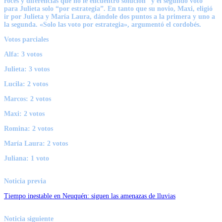
roces y diferencias que no le encuentro solución” y el segundo voto
para Julieta solo “por estrategia”. En tanto que su novio,
Maxi
, eligió
ir por Julieta y María Laura, dándole dos puntos a la primera y uno a
la segunda. «Solo las voto por estrategia», argumentó el cordobés.
Votos parciales
Alfa: 3 votos
Julieta: 3 votos
Lucila: 2 votos
Marcos: 2 votos
Maxi: 2 votos
Romina: 2 votos
María Laura: 2 votos
Juliana: 1 voto
Noticia previa
Tiempo inestable en Neuquén: siguen las amenazas de lluvias
Noticia siguiente