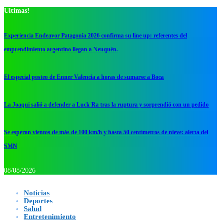
Ultimas!
Experiencia Endeavor Patagonia 2026 confirma su line up: referentes del
emprendimiento argentino llegan a Neuquén.
El especial posteo de Enner Valencia a horas de sumarse a Boca
La Joaqui salió a defender a Luck Ra tras la ruptura y sorprendió con un pedido
Se esperan vientos de más de 100 km/h y hasta 50 centímetros de nieve: alerta del
SMN
08/08/2026
Noticias
Deportes
Salud
Entretenimiento