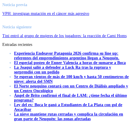
Noticia previa
VPH: investigan mutación en el cáncer más agresivo
Noticia siguiente
Tini entró al grupo de mujeres de los jugadores: la reacción de Cami Homs
Entradas recientes
Experiencia Endeavor Patagonia 2026 confirma su line up:
referentes del emprendimiento argentino llegan a Neuquén.
El especial posteo de Enner Valencia a horas de sumarse a Boca
La Joaqui salió a defender a Luck Ra tras la ruptura y
sorprendió con un pedido
Se esperan vientos de más de 100 km/h y hasta 50 centímetros de
nieve: alerta del SMN
El Norte neuquino contará con un Centro de Diálisis ampliado y
un Centro Oncológico
Ángel de Brito confirmó el final de LAM: ¿tiene fecha el último
programa?
Ley del ex: Boca le ganó a Estudiantes de La Plata con gol de
Ascacibar
La nieve mantiene rutas cerradas y complica la circulación en
gran parte de Neuquén: las zonas afectadas