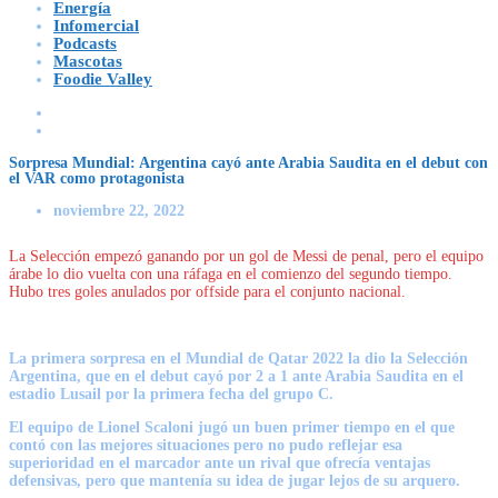
Energía
Infomercial
Podcasts
Mascotas
Foodie Valley
Sorpresa Mundial: Argentina cayó ante Arabia Saudita en el debut con
el VAR como protagonista
noviembre 22, 2022
La Selección empezó ganando por un gol de Messi de penal, pero el equipo
árabe lo dio vuelta con una ráfaga en el comienzo del segundo tiempo.
Hubo tres goles anulados por offside para el conjunto nacional.
La primera sorpresa en el Mundial de Qatar 2022 la dio la Selección
Argentina, que en el debut cayó por 2 a 1 ante Arabia Saudita en el
estadio Lusail por la primera fecha del grupo C.
El equipo de Lionel Scaloni jugó un buen primer tiempo en el que
contó con las mejores situaciones pero no pudo reflejar esa
superioridad en el marcador ante un rival que ofrecía ventajas
defensivas, pero que mantenía su idea de jugar lejos de su arquero.