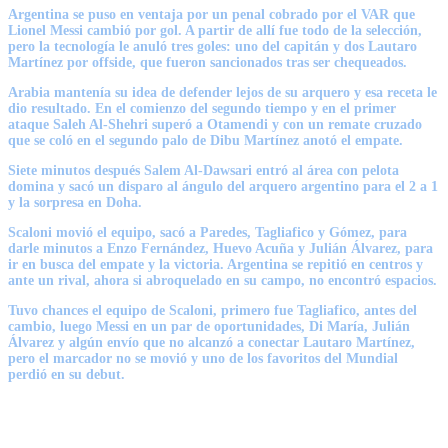
Argentina se puso en ventaja por un penal cobrado por el VAR que
Lionel Messi cambió por gol. A partir de allí fue todo de la selección,
pero la tecnología le anuló tres goles: uno del capitán y dos Lautaro
Martínez por offside, que fueron sancionados tras ser chequeados.
Arabia mantenía su idea de defender lejos de su arquero y esa receta le
dio resultado. En el comienzo del segundo tiempo y en el primer
ataque Saleh Al-Shehri superó a Otamendi y con un remate cruzado
que se coló en el segundo palo de Dibu Martínez anotó el empate.
Siete minutos después Salem Al-Dawsari entró al área con pelota
domina y sacó un disparo al ángulo del arquero argentino para el 2 a 1
y la sorpresa en Doha.
Scaloni movió el equipo, sacó a Paredes, Tagliafico y Gómez, para
darle minutos a Enzo Fernández, Huevo Acuña y Julián Álvarez, para
ir en busca del empate y la victoria. Argentina se repitió en centros y
ante un rival, ahora si abroquelado en su campo, no encontró espacios.
Tuvo chances el equipo de Scaloni, primero fue Tagliafico, antes del
cambio, luego Messi en un par de oportunidades, Di María, Julián
Álvarez y algún envío que no alcanzó a conectar Lautaro Martínez,
pero el marcador no se movió y uno de los favoritos del Mundial
perdió en su debut.