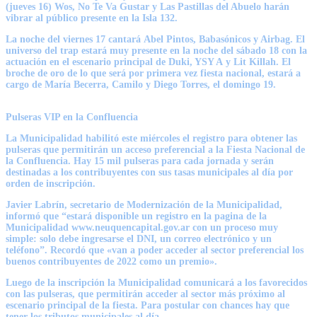
(jueves 16)
Wos, No Te Va Gustar
y
Las Pastillas del Abuelo
harán
vibrar al público presente en la Isla 132.
La noche del viernes 17 cantará
Abel Pintos, Babasónicos y Airbag.
El
universo del trap estará muy presente en la noche del sábado 18 con la
actuación en el escenario principal de
Duki, YSY A
y
Lit Killah.
El
broche de oro de lo que será por primera vez fiesta nacional, estará a
cargo de
María Becerra, Camilo y Diego Torres,
el domingo 19.
Pulseras VIP en la Confluencia
La Municipalidad habilitó este miércoles el registro para obtener las
pulseras que permitirán un acceso preferencial a la Fiesta Nacional de
la Confluencia. Hay 15 mil pulseras para cada jornada y serán
destinadas a los contribuyentes con sus tasas municipales al día por
orden de inscripción.
Javier Labrín, secretario de Modernización de la Municipalidad,
informó que “estará disponible un registro en la pagina de la
Municipalidad www.neuquencapital.gov.ar con un proceso muy
simple: solo debe ingresarse el DNI, un correo electrónico y un
teléfono”. Recordó que «van a poder acceder al sector preferencial los
buenos contribuyentes de 2022 como un premio».
Luego de la inscripción la Municipalidad comunicará a los favorecidos
con las pulseras, que permitirán acceder al sector más próximo al
escenario principal de la fiesta. Para postular con chances hay que
tener los tributos municipales al día.