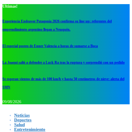
Ultimas!
Experiencia Endeavor Patagonia 2026 confirma su line up: referentes del
emprendimiento argentino llegan a Neuquén.
El especial posteo de Enner Valencia a horas de sumarse a Boca
La Joaqui salió a defender a Luck Ra tras la ruptura y sorprendió con un pedido
Se esperan vientos de más de 100 km/h y hasta 50 centímetros de nieve: alerta del
SMN
09/08/2026
Noticias
Deportes
Salud
Entretenimiento