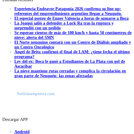
Experiencia Endeavor Patagonia 2026 confirma su line up:
referentes del emprendimiento argentino llegan a Neuquén.
El especial posteo de Enner Valencia a horas de sumarse a Boca
La Joaqui salió a defender a Luck Ra tras la ruptura y
sorprendió con un pedido
Se esperan vientos de más de 100 km/h y hasta 50 centímetros de
nieve: alerta del SMN
El Norte neuquino contará con un Centro de Diálisis ampliado y
un Centro Oncológico
Ángel de Brito confirmó el final de LAM: ¿tiene fecha el último
programa?
Ley del ex: Boca le ganó a Estudiantes de La Plata con gol de
Ascacibar
La nieve mantiene rutas cerradas y complica la circulación en
gran parte de Neuquén: las zonas afectadas
Noticiasenpunta.com
Descargar APP
Android