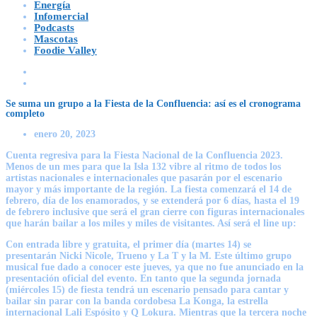
Energía
Infomercial
Podcasts
Mascotas
Foodie Valley
Se suma un grupo a la Fiesta de la Confluencia: así es el cronograma
completo
enero 20, 2023
Cuenta regresiva para la
Fiesta Nacional de la Confluencia 2023
.
Menos de un mes para que la Isla 132 vibre al ritmo de todos los
artistas nacionales e internacionales que pasarán por el escenario
mayor y más importante de la región. La fiesta comenzará el 14 de
febrero, día de los enamorados, y se extenderá por 6 días, hasta el 19
de febrero inclusive que será el gran cierre con figuras internacionales
que harán bailar a los miles y miles de visitantes. Así será el line up:
Con entrada libre y gratuita, el primer día (martes 14) se
presentarán
Nicki Nicole, Trueno
y
La T y la M
. Este último grupo
musical fue dado a conocer este jueves, ya que no fue anunciado en la
presentación oficial del evento. En tanto que la segunda jornada
(miércoles 15) de fiesta tendrá un escenario pensado para cantar y
bailar sin parar con la banda cordobesa
La Konga
, la estrella
internacional
Lali Espósito
y
Q Lokura.
Mientras que la tercera noche