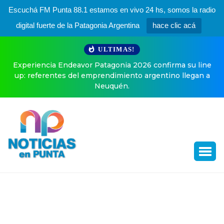
Escuchá FM Punta 88.1 estamos en vivo 24 hs, somos la radio
digital fuerte de la Patagonia Argentina
hace clic acá
ULTIMAS!
Endeavor Patagonia 2026 confirma su line
El especial poste
tes del emprendimiento argentino llegan a
Neuquén.