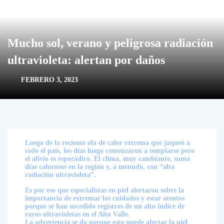
Mucho sol, verano y peligrosa radiación
ultravioleta: alertan por daños
FEBRERO 3, 2023
Luego de la reciente ola de calor extrema que jaqueó a
todo el país, los días luego comenzaron a templarse pero
el alivio es esporádico. El clima, muy cambiante, suma
días calurosos en la región y, a menudo, con “alta
radiación ultravioleta”.
Es por eso que especialistas en piel alertaron sobre la
importancia de extremar los cuidados y estar atentos
porque se han sucedido registros de un alto índice de
rayos ultravioletas en el Alto Valle.
La advertencia se da porque esto puede afectar la piel