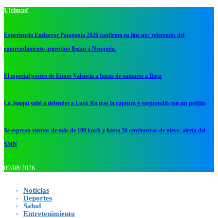
Ultimas!
Experiencia Endeavor Patagonia 2026 confirma su line up: referentes del
emprendimiento argentino llegan a Neuquén.
El especial posteo de Enner Valencia a horas de sumarse a Boca
La Joaqui salió a defender a Luck Ra tras la ruptura y sorprendió con un pedido
Se esperan vientos de más de 100 km/h y hasta 50 centímetros de nieve: alerta del
SMN
09/08/2026
Noticias
Deportes
Salud
Entretenimiento