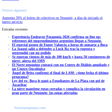
Noticia siguiente
Aumenta 59% el boleto de colectivos en Neuquén, a días de iniciado el
nuevo servicio
Entradas recientes
Experiencia Endeavor Patagonia 2026 confirma su line up:
referentes del emprendimiento argentino llegan a Neuquén.
El especial posteo de Enner Valencia a horas de sumarse a Boca
La Joaqui salió a defender a Luck Ra tras la ruptura y
sorprendió con un pedido
Se esperan vientos de más de 100 km/h y hasta 50 centímetros de
nieve: alerta del SMN
El Norte neuquino contará con un Centro de Diálisis ampliado y
un Centro Oncológico
Ángel de Brito confirmó el final de LAM: ¿tiene fecha el último
programa?
Ley del ex: Boca le ganó a Estudiantes de La Plata con gol de
Ascacibar
La nieve mantiene rutas cerradas y complica la circulación en
gran parte de Neuquén: las zonas afectadas
Noticiasenpunta.com