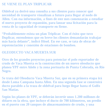
SE VIENE EL PLAN TRIPLICAR
Oldelval ya derivó una consulta a sus clientes para conocer qué
necesidad de transporte visualizan a futuro para llegar al nodo de
Allen.
Con esa información, a fines de este mes comenzarán a estudiar
el nuevo proyecto de expansión, para lanzar una licitación para la
venta de la capacidad de transporte en firme.
“Probablemente exista un plan Triplicar
. Con el éxito que tuvo
Duplicar, entendemos que en breve los clientes demandarán trabajar
más hacia delante”, indicó Hösel. En ese caso, se tata de obras de
repotenciación y conexión de estaciones de bombeo.
OLEODUCTO VACA MUERTA SUR
Otro de los grandes proyectos para potenciar el polo exportador de
crudo de Vaca Muerta es
la construcción de un nuevo oleoducto que
planea YPF entre Añelo y la zona portuaria de Punta Colorada, en Río
Negro.
Se trata del Oleoducto Vaca Muerta Sur, que en su primera etapa irá
desde Loma Campana hasta Allen. En una segunda fase se construirá
ducto paralelo a la traza de oldelval para luego llegar hasta el Golfo
San Matías.
Según los planes de YPF, se deberán invertir unos 1.200 millones de
dólares en la obra, que incluye el ducto de 700 kilómetros, un predio
en el puerto con 20 tanques de almacenamiento de crudo, y una