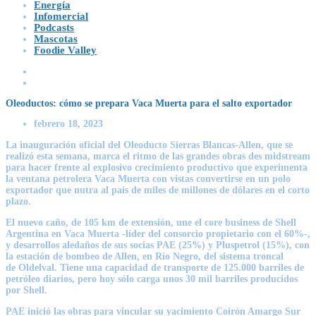
Energía
Infomercial
Podcasts
Mascotas
Foodie Valley
Oleoductos: cómo se prepara Vaca Muerta para el salto exportador
febrero 18, 2023
La inauguración oficial del
Oleoducto Sierras Blancas-Allen
, que se
realizó esta semana, marca el ritmo de las grandes obras des midstream
para hacer frente al explosivo crecimiento productivo que experimenta
la ventana petrolera
Vaca Muerta
con vistas convertirse en un polo
exportador que nutra al país de miles de millones de dólares en el corto
plazo.
El nuevo caño, de 105 km de extensión, une el core business de
Shell
Argentina
en Vaca Muerta -líder del consorcio propietario con el 60%-,
y desarrollos aledaños de sus socias
PAE
(25%) y
Pluspetrol
(15%), con
la estación de bombeo de Allen, en Río Negro, del sistema troncal
de
Oldelval
. Tiene una capacidad de transporte de 125.000 barriles de
petróleo diarios, pero hoy sólo carga unos 30 mil barriles producidos
por Shell.
PAE inició las obras para vincular su yacimiento Coirón Amargo Sur