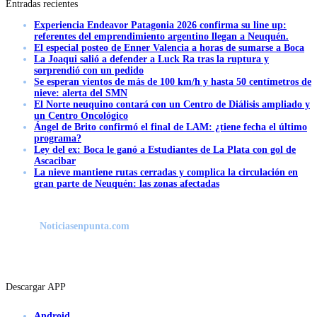
Entradas recientes
Experiencia Endeavor Patagonia 2026 confirma su line up:
referentes del emprendimiento argentino llegan a Neuquén.
El especial posteo de Enner Valencia a horas de sumarse a Boca
La Joaqui salió a defender a Luck Ra tras la ruptura y
sorprendió con un pedido
Se esperan vientos de más de 100 km/h y hasta 50 centímetros de
nieve: alerta del SMN
El Norte neuquino contará con un Centro de Diálisis ampliado y
un Centro Oncológico
Ángel de Brito confirmó el final de LAM: ¿tiene fecha el último
programa?
Ley del ex: Boca le ganó a Estudiantes de La Plata con gol de
Ascacibar
La nieve mantiene rutas cerradas y complica la circulación en
gran parte de Neuquén: las zonas afectadas
Noticiasenpunta.com
Descargar APP
Android