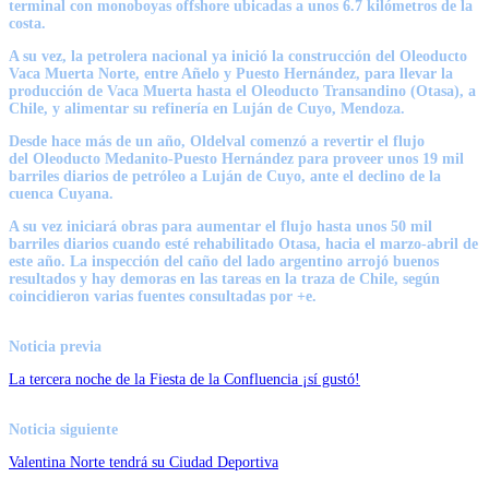
terminal con monoboyas offshore ubicadas a unos 6.7 kilómetros de la
costa.
A su vez, la petrolera nacional ya inició la construcción del
Oleoducto
Vaca Muerta Norte
, entre Añelo y Puesto Hernández, para llevar la
producción de Vaca Muerta hasta el
Oleoducto Transandino (Otasa)
, a
Chile, y alimentar su refinería en Luján de Cuyo, Mendoza.
Desde hace más de un año, Oldelval comenzó a revertir el flujo
del
Oleoducto Medanito-Puesto Hernández
para proveer unos 19 mil
barriles diarios de petróleo a Luján de Cuyo, ante el declino de la
cuenca Cuyana.
A su vez iniciará obras para aumentar el flujo hasta unos 50 mil
barriles diarios cuando esté rehabilitado Otasa, hacia el marzo-abril de
este año. La inspección del caño del lado argentino arrojó buenos
resultados y hay demoras en las tareas en la traza de Chile, según
coincidieron varias fuentes consultadas por +e.
Noticia previa
La tercera noche de la Fiesta de la Confluencia ¡sí gustó!
Noticia siguiente
Valentina Norte tendrá su Ciudad Deportiva