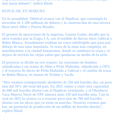
más hacia delante”, indicó Hösel.
DUPLICAR, EN MARCHA
En la actualidad, Oldelval avanza con el Duplicar, que contempla la
inversión de 1.180 millones de dólares y la construcción de una tercera
línea entre Allen y Puerto Rosales.
El gerente de operaciones de la empresa,
Gastón Gader
, detalló que la
obra transita por la Etapa 1 A, con el tendido de ductos entre Salitral y
Bahía Blanca. Actualmente realizan un cruce teledirigido que pasa por
debajo de una zona inundada. Se trata de la zona más compleja, en
inmediaciones a la ciudad bonaerense, donde se cambiará la traza y se
dejara de servicio los viejos caños que quedaron en medio de la urbe.
El proyecto se divide en tres tramos
: las estaciones de bombeo
adjudicadas y un tramo de Allen a Pichi Mahuida, adjudicado a OPS,
y el trayecto de ducto de Pichi Mahuida a Salitral y el cambio de traza
en Bahía Blanca, en manos de Techint y Sacde.
“Hoy estamos transportando alrededor de 320 mil barriles día, un poco
más del 50% del total del país. En 2025 vamos a tener una capacidad
de 600 mil barriles diarios con el Duplicar terminado, y el Oleoducto
Vaca Muerta Norte de YPF sumará unos 120 mil barriles más. Con lo
cual
en 2025 la cuenca va a evacuar poco más de 700 mil barriles
diarios con las obras que ya están en marcha.
Nosotros creemos que
hay un potencial de producción de un millón de barriles diarios”,
explicó Hösel.