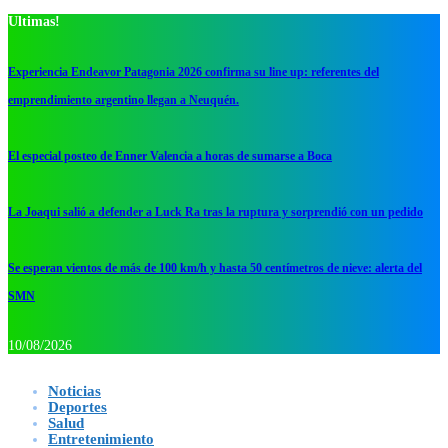
Ultimas!
Experiencia Endeavor Patagonia 2026 confirma su line up: referentes del
emprendimiento argentino llegan a Neuquén.
El especial posteo de Enner Valencia a horas de sumarse a Boca
La Joaqui salió a defender a Luck Ra tras la ruptura y sorprendió con un pedido
Se esperan vientos de más de 100 km/h y hasta 50 centímetros de nieve: alerta del
SMN
10/08/2026
Noticias
Deportes
Salud
Entretenimiento