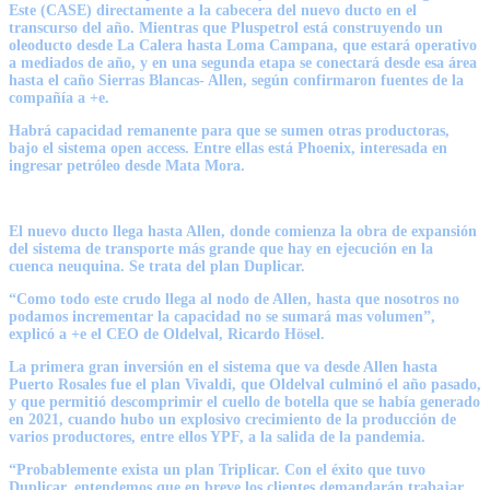
Este (CASE) directamente a la cabecera del nuevo ducto en el
transcurso del año. Mientras que Pluspetrol está construyendo un
oleoducto desde La Calera hasta Loma Campana, que estará operativo
a mediados de año, y en una segunda etapa se conectará desde esa área
hasta el caño Sierras Blancas- Allen, según confirmaron fuentes de la
compañía a
+e
.
Habrá capacidad remanente para que se sumen otras productoras,
bajo el sistema open access. Entre ellas está
Phoenix
, interesada en
ingresar petróleo desde Mata Mora.
El nuevo ducto llega hasta Allen, donde comienza la obra de expansión
del sistema de transporte más grande que hay en ejecución en la
cuenca neuquina. Se trata del plan
Duplicar
.
“Como todo este crudo llega al nodo de Allen, hasta que nosotros no
podamos incrementar la capacidad no se sumará mas volumen”,
explicó a
+e
el CEO de Oldelval,
Ricardo Hösel.
La primera gran inversión en el sistema que va desde Allen hasta
Puerto Rosales fue el
plan Vivaldi,
que Oldelval culminó el año pasado,
y que permitió descomprimir el cuello de botella que se había generado
en 2021, cuando hubo un explosivo crecimiento de la producción de
varios productores, entre ellos YPF, a la salida de la pandemia.
“Probablemente exista un plan Triplicar. Con el éxito que tuvo
Duplicar, entendemos que en breve los clientes demandarán trabajar