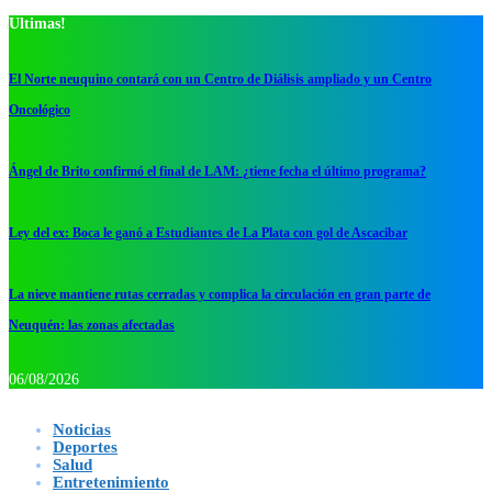
Ultimas!
El Norte neuquino contará con un Centro de Diálisis ampliado y un Centro
Oncológico
Ángel de Brito confirmó el final de LAM: ¿tiene fecha el último programa?
Ley del ex: Boca le ganó a Estudiantes de La Plata con gol de Ascacibar
La nieve mantiene rutas cerradas y complica la circulación en gran parte de
Neuquén: las zonas afectadas
06/08/2026
Noticias
Deportes
Salud
Entretenimiento