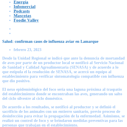
Energía
Infomercial
Podcasts
Mascotas
Foodie Valley
Salud: confirman casos de influenza aviar en Lamarque
febrero 23, 2023
Desde la Unidad Regional se indicó que ante la denuncia de mortandad
de aves por parte de un productor local se notificó al Servicio Nacional
de Sanidad y Calidad Agroalimentaria (SENASA) y de acuerdo a lo
que estipula el la resolución de SENASA, se acercó un equipo al
establecimiento para verificar sintomatología compatible con influenza
que dio positivo.
El nexo epidemiológico del foco sería una laguna próxima al traspatio
del establecimiento donde se encontraban las aves, generando un salto
del ciclo silvestre al ciclo doméstico.
De acuerdo a los resultados, se notificó al productor y se definió el
sacrificio de los animales con un entierro sanitario, previo proceso de
desinfección para evitar la propagación de la enfermedad. Asimismo, se
realizó un control de foco y se brindaron medidas preventivas para las
personas que trabajan en el establecimiento.