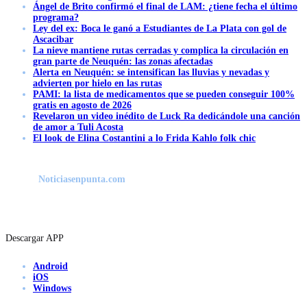
Ángel de Brito confirmó el final de LAM: ¿tiene fecha el último
programa?
Ley del ex: Boca le ganó a Estudiantes de La Plata con gol de
Ascacibar
La nieve mantiene rutas cerradas y complica la circulación en
gran parte de Neuquén: las zonas afectadas
Alerta en Neuquén: se intensifican las lluvias y nevadas y
advierten por hielo en las rutas
PAMI: la lista de medicamentos que se pueden conseguir 100%
gratis en agosto de 2026
Revelaron un video inédito de Luck Ra dedicándole una canción
de amor a Tuli Acosta
El look de Elina Costantini a lo Frida Kahlo folk chic
Noticiasenpunta.com
Descargar APP
Android
iOS
Windows