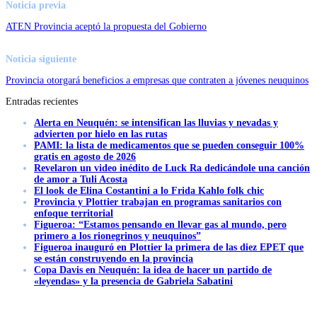
Noticia previa
ATEN Provincia aceptó la propuesta del Gobierno
Noticia siguiente
Provincia otorgará beneficios a empresas que contraten a jóvenes neuquinos
Entradas recientes
Alerta en Neuquén: se intensifican las lluvias y nevadas y
advierten por hielo en las rutas
PAMI: la lista de medicamentos que se pueden conseguir 100%
gratis en agosto de 2026
Revelaron un video inédito de Luck Ra dedicándole una canción
de amor a Tuli Acosta
El look de Elina Costantini a lo Frida Kahlo folk chic
Provincia y Plottier trabajan en programas sanitarios con
enfoque territorial
Figueroa: “Estamos pensando en llevar gas al mundo, pero
primero a los rionegrinos y neuquinos”
Figueroa inauguró en Plottier la primera de las diez EPET que
se están construyendo en la provincia
Copa Davis en Neuquén: la idea de hacer un partido de
«leyendas» y la presencia de Gabriela Sabatini