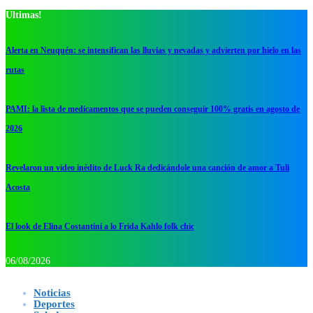
Ultimas!
Alerta en Neuquén: se intensifican las lluvias y nevadas y advierten por hielo en las
rutas
PAMI: la lista de medicamentos que se pueden conseguir 100% gratis en agosto de
2026
Revelaron un video inédito de Luck Ra dedicándole una canción de amor a Tuli
Acosta
El look de Elina Costantini a lo Frida Kahlo folk chic
06/08/2026
Noticias
Deportes