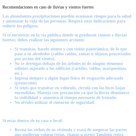
Recomendaciones en caso de lluvias y vientos fuertes
Las abundantes precipitaciones pueden ocasionar riesgos para la salud
y amenazar la vida de las personas. Respetá estas indicaciones para
reducir los peligros.
Si te encontrás en la vía pública donde se producen vientos y lluvias
fuertes; debes realizar las siguientes acciones:
Si transitás, hacelo atento y con visión panorámica, de lo que
pasa a tu alrededor (cables caídos, ramas u objetos proyectados
por acción del viento).
No te detengas debajo de los árboles ni de ningún elemento
saliente sujetado a los edificios (carteles, toldos, marquesinas,
etc.)
Ingresá siempre a algún lugar físico de resguardo adecuado
(protección)
Si tenés que transitar en vehículo, circulá con las luces bajas
encendidas. Manejá con precaución ya que la lluvia disminuye
la visibilidad y aumenta el tiempo necesario de frenado.
No olvides utilizar el cinturón de seguridad.
Si estas dentro de tu casa o local:
Revisá los techos de su vivienda y tratá de asegurar las partes
que pudieran volarse (tejas, chapas u otros) También retirá