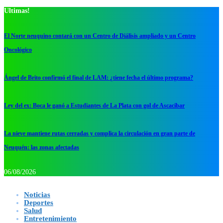
Ultimas!
El Norte neuquino contará con un Centro de Diálisis ampliado y un Centro
Oncológico
Ángel de Brito confirmó el final de LAM: ¿tiene fecha el último programa?
Ley del ex: Boca le ganó a Estudiantes de La Plata con gol de Ascacibar
La nieve mantiene rutas cerradas y complica la circulación en gran parte de
Neuquén: las zonas afectadas
06/08/2026
Noticias
Deportes
Salud
Entretenimiento