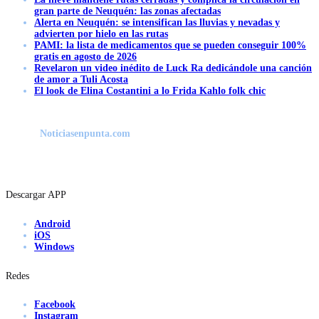
gran parte de Neuquén: las zonas afectadas
Alerta en Neuquén: se intensifican las lluvias y nevadas y
advierten por hielo en las rutas
PAMI: la lista de medicamentos que se pueden conseguir 100%
gratis en agosto de 2026
Revelaron un video inédito de Luck Ra dedicándole una canción
de amor a Tuli Acosta
El look de Elina Costantini a lo Frida Kahlo folk chic
Noticiasenpunta.com
Descargar APP
Android
iOS
Windows
Redes
Facebook
Instagram