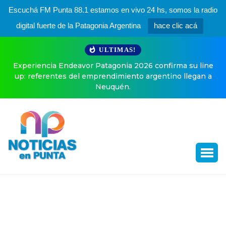
Escuchá FM Punta 88.1 estamos en vivo 24 hs, somos la radio
digital fuerte de la Patagonia Argentina
hace clic acá
ULTIMAS!
Experiencia Endeavor Patagonia 2026 confirma su line
up: referentes del emprendimiento argentino llegan a
Neuquén.