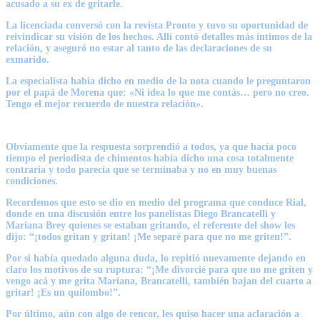
acusado a su ex de gritarle.
La licenciada conversó con la revista Pronto y tuvo su oportunidad de
reivindicar su visión de los hechos. Allí contó detalles más íntimos de la
relación, y aseguró no estar al tanto de las declaraciones de su
exmarido.
La especialista había dicho en medio de la nota cuando le preguntaron
por el papá de Morena que: «Ni idea lo que me contás… pero no creo.
Tengo el mejor recuerdo de nuestra relación».
Obviamente que la respuesta sorprendió a todos, ya que hacía poco
tiempo el periodista de chimentos había dicho una cosa totalmente
contraria y todo parecía que se terminaba y no en muy buenas
condiciones.
Recordemos que esto se dio en medio del programa que conduce Rial,
donde en una discusión entre los panelistas Diego Brancatelli y
Mariana Brey quienes se estaban gritando, el referente del show les
dijo: “¡todos gritan y gritan! ¡Me separé para que no me griten!”.
Por si había quedado alguna duda, lo repitió nuevamente dejando en
claro los motivos de su ruptura: “¡Me divorcié para que no me griten y
vengo acá y me grita Mariana, Brancatelli, también bajan del cuarto a
gritar! ¡Es un quilombo!”.
Por último, aún con algo de rencor, les quiso hacer una aclaración a