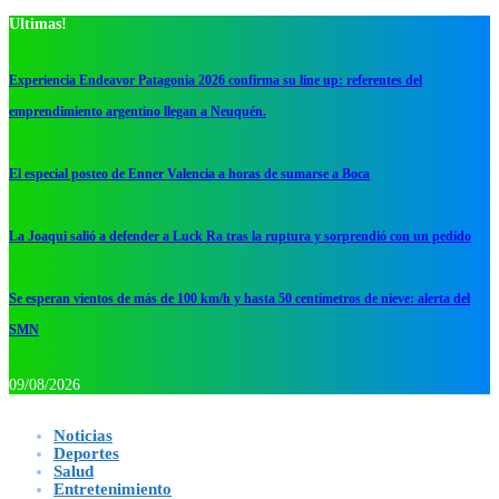
Ultimas!
Experiencia Endeavor Patagonia 2026 confirma su line up: referentes del
emprendimiento argentino llegan a Neuquén.
El especial posteo de Enner Valencia a horas de sumarse a Boca
La Joaqui salió a defender a Luck Ra tras la ruptura y sorprendió con un pedido
Se esperan vientos de más de 100 km/h y hasta 50 centímetros de nieve: alerta del
SMN
09/08/2026
Noticias
Deportes
Salud
Entretenimiento