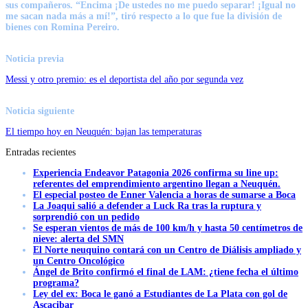
sus compañeros. “Encima ¡De ustedes no me puedo separar! ¡Igual no
me sacan nada más a mí!”, tiró respecto a lo que fue la división de
bienes con Romina Pereiro.
Noticia previa
Messi y otro premio: es el deportista del año por segunda vez
Noticia siguiente
El tiempo hoy en Neuquén: bajan las temperaturas
Entradas recientes
Experiencia Endeavor Patagonia 2026 confirma su line up:
referentes del emprendimiento argentino llegan a Neuquén.
El especial posteo de Enner Valencia a horas de sumarse a Boca
La Joaqui salió a defender a Luck Ra tras la ruptura y
sorprendió con un pedido
Se esperan vientos de más de 100 km/h y hasta 50 centímetros de
nieve: alerta del SMN
El Norte neuquino contará con un Centro de Diálisis ampliado y
un Centro Oncológico
Ángel de Brito confirmó el final de LAM: ¿tiene fecha el último
programa?
Ley del ex: Boca le ganó a Estudiantes de La Plata con gol de
Ascacibar