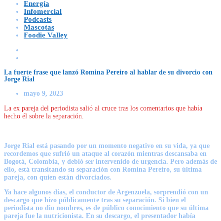
Energía
Infomercial
Podcasts
Mascotas
Foodie Valley
La fuerte frase que lanzó Romina Pereiro al hablar de su divorcio con
Jorge Rial
mayo 9, 2023
La ex pareja del periodista salió al cruce tras los comentarios que había
hecho él sobre la separación.
Jorge Rial está pasando por un momento negativo en su vida, ya que
recordemos que sufrió un ataque al corazón mientras descansaba en
Bogotá, Colombia, y debió ser intervenido de urgencia. Pero además de
ello, está transitando su separación con Romina Pereiro, su última
pareja, con quien están divorciados.
Ya hace algunos días, el conductor de Argenzuela, sorprendió con un
descargo que hizo públicamente tras su separación. Si bien el
periodista no dio nombres, es de público conocimiento que su última
pareja fue la nutricionista. En su descargo, el presentador había