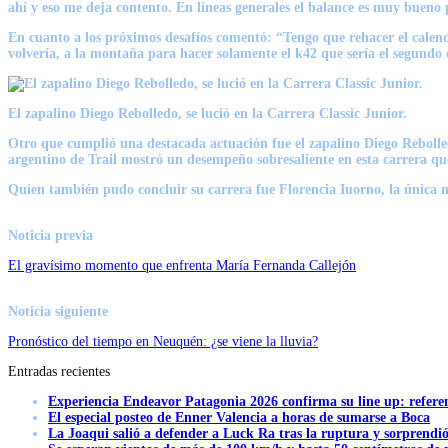
ahí y eso me deja contento. En líneas generales el balance es muy bueno 
En cuanto a los próximos desafíos comentó: “Tengo que rehacer el calend
volvería, a la montaña para hacer solamente el k42 que sería el segundo
El zapalino Diego Rebolledo, se lució en la Carrera Classic Junior.
Otro que cumplió una destacada actuación fue el
zapalino Diego Rebolle
argentino de Trail mostró un desempeño sobresaliente en esta carrera qu
Quien también pudo concluir su carrera fue Florencia Iuorno,
la única 
Noticia previa
El gravísimo momento que enfrenta María Fernanda Callejón
Noticia siguiente
Pronóstico del tiempo en Neuquén: ¿se viene la lluvia?
Entradas recientes
Experiencia Endeavor Patagonia 2026 confirma su line up: refere
El especial posteo de Enner Valencia a horas de sumarse a Boca
La Joaqui salió a defender a Luck Ra tras la ruptura y sorprendi