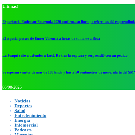
Ultimas!
Experiencia Endeavor Patagonia 2026 confirma su line up: referentes del emprendimi
El especial posteo de Enner Valencia a horas de sumarse a Boca
La Joaqui salió a defender a Luck Ra tras la ruptura y sorprendió con un pedido
Se esperan vientos de más de 100 km/h y hasta 50 centímetros de nieve: alerta del SM
08/08/2026
Noticias
Deportes
Salud
Entretenimiento
Energía
Infomercial
Podcasts
Mascotas