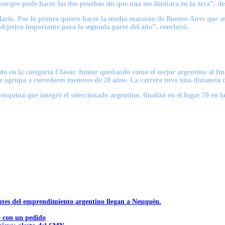
porque pude hacer las dos pruebas sin que una me limitara en la otra”, de
ario. Por lo pronto quiero hacer la media maratón de Buenos Aires que ser
 objetivo importante para la segunda parte del año”, concluyó.
do en la categoría Classic Junior quedando como el mejor argentino al fin
e agrupa a corredores menores de 20 años. La carrera tuvo una distancia d
neuquina que integró el seleccionado argentino, finalizó en el lugar 70 en 
ntes del emprendimiento argentino llegan a Neuquén.
ó con un pedido