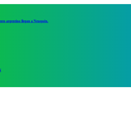
ento argentino llegan a Neuquén.
N