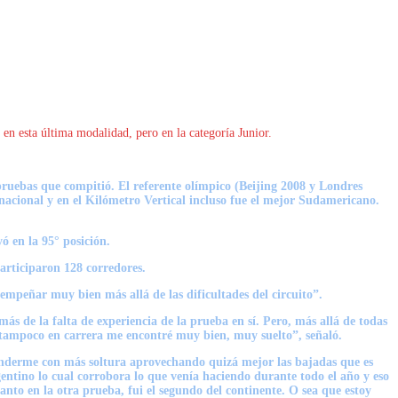
 en esta última modalidad, pero en la categoría Junior.
pruebas que compitió. El referente olímpico (Beijing 2008 y Londres
 nacional y en el Kilómetro Vertical incluso fue el mejor Sudamericano.
yó en la
95° posición.
articiparon 128 corredores.
mpeñar muy bien más allá de las dificultades del circuito”.
ás de la falta de experiencia de la prueba en sí. Pero, más allá de todas
e tampoco en carrera me encontré muy bien, muy suelto”, señaló.
nderme con más soltura aprovechando quizá mejor las bajadas que es
entino lo cual corrobora lo que venía haciendo durante todo el año y eso
nto en la otra prueba, fui el segundo del continente. O sea que estoy