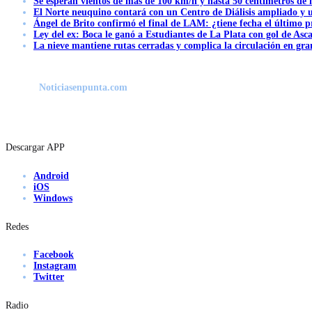
Se esperan vientos de más de 100 km/h y hasta 50 centímetros de 
El Norte neuquino contará con un Centro de Diálisis ampliado y
Ángel de Brito confirmó el final de LAM: ¿tiene fecha el último
Ley del ex: Boca le ganó a Estudiantes de La Plata con gol de Asc
La nieve mantiene rutas cerradas y complica la circulación en gra
Noticiasenpunta.com
Descargar APP
Android
iOS
Windows
Redes
Facebook
Instagram
Twitter
Radio