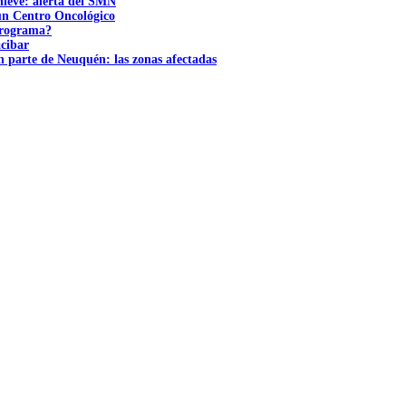
nieve: alerta del SMN
 un Centro Oncológico
 programa?
acibar
n parte de Neuquén: las zonas afectadas