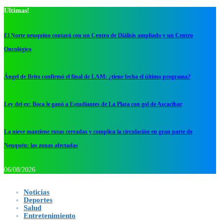
Ultimas!
El Norte neuquino contará con un Centro de Diálisis ampliado y un Centro
Oncológico
Ángel de Brito confirmó el final de LAM: ¿tiene fecha el último programa?
Ley del ex: Boca le ganó a Estudiantes de La Plata con gol de Ascacibar
La nieve mantiene rutas cerradas y complica la circulación en gran parte de
Neuquén: las zonas afectadas
06/08/2026
Noticias
Deportes
Salud
Entretenimiento