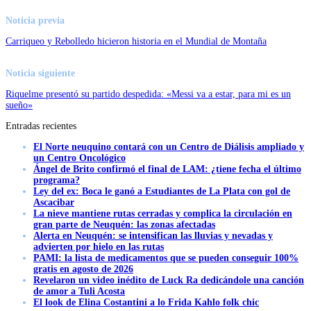
Noticia previa
Carriqueo y Rebolledo hicieron historia en el Mundial de Montaña
Noticia siguiente
Riquelme presentó su partido despedida: «Messi va a estar, para mi es un
sueño»
Entradas recientes
El Norte neuquino contará con un Centro de Diálisis ampliado y
un Centro Oncológico
Ángel de Brito confirmó el final de LAM: ¿tiene fecha el último
programa?
Ley del ex: Boca le ganó a Estudiantes de La Plata con gol de
Ascacibar
La nieve mantiene rutas cerradas y complica la circulación en
gran parte de Neuquén: las zonas afectadas
Alerta en Neuquén: se intensifican las lluvias y nevadas y
advierten por hielo en las rutas
PAMI: la lista de medicamentos que se pueden conseguir 100%
gratis en agosto de 2026
Revelaron un video inédito de Luck Ra dedicándole una canción
de amor a Tuli Acosta
El look de Elina Costantini a lo Frida Kahlo folk chic