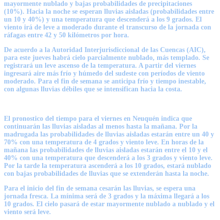
mayormente nublado y bajas probabilidades de precipitaciones
(10%).
Hacia la noche se esperan lluvias aisladas (probabilidades entre
un 10 y 40%) y una temperatura que descenderá a los 9 grados
. El
viento irá de leve a moderado durante el transcurso de la jornada con
ráfagas entre 42 y 50 kilómetros por hora.
De acuerdo a la Autoridad Interjurisdiccional de las Cuencas (AIC),
para este jueves habrá cielo parcialmente nublado, más templado. Se
registrará un leve ascenso de la temperatura. A partir del viernes
ingresará aire más frío y húmedo del sudeste con períodos de viento
moderado. Para el fin de semana se anticipa frío y tiempo inestable,
con algunas lluvias débiles que se intensifican hacia la costa.
El pronostico del tiempo para el viernes en Neuquén indica que
continuarán las lluvias aisladas al menos hasta la mañana.
Por la
madrugada las probabilidades de lluvias aisladas estarán entre un 40 y
70% con una temperatura de 4 grados y viento leve. En horas de la
mañana las probabilidades de lluvias aisladas estarán entre el 10 y el
40% con una temperatura que descenderá a los 3 grados y viento leve.
Por la tarde la temperatura ascenderá a los 10 grados, estará nublado
con bajas probabilidades de lluvias que se extenderán hasta la noche.
Para el inicio del fin de semana cesarán las lluvias, se espera una
jornada fresca. La mínima será de 3 grados y la máxima llegará a los
10 grados. El cielo pasará de estar mayormente nublado a nublado y el
viento será leve.