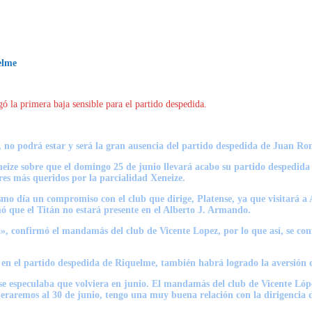
elme
gó la primera baja sensible para el partido despedida.
, no podrá estar y será la gran ausencia del partido despedida de Juan R
eneize sobre que el domingo 25 de junio llevará acabo su partido despedid
res más queridos por la parcialidad Xeneize.
smo día un compromiso con el club que dirige, Platense, ya que visitará 
ó que el Titán no estará presente en el Alberto J. Armando.
», confirmó el mandamás del club de Vicente Lopez, por lo que así, se co
en el partido despedida de Riquelme, también habrá logrado la aversión de
e especulaba que volviera en junio. El mandamás del club de Vicente López,
aremos al 30 de junio, tengo una muy buena relación con la dirigencia de 