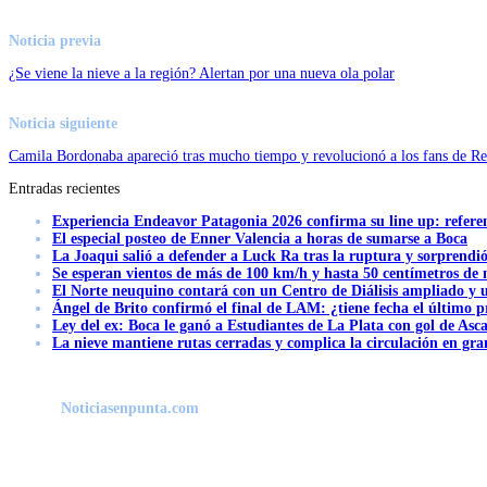
Noticia previa
¿Se viene la nieve a la región? Alertan por una nueva ola polar
Noticia siguiente
Camila Bordonaba apareció tras mucho tiempo y revolucionó a los fans de R
Entradas recientes
Experiencia Endeavor Patagonia 2026 confirma su line up: refere
El especial posteo de Enner Valencia a horas de sumarse a Boca
La Joaqui salió a defender a Luck Ra tras la ruptura y sorprendi
Se esperan vientos de más de 100 km/h y hasta 50 centímetros de 
El Norte neuquino contará con un Centro de Diálisis ampliado y
Ángel de Brito confirmó el final de LAM: ¿tiene fecha el último
Ley del ex: Boca le ganó a Estudiantes de La Plata con gol de Asc
La nieve mantiene rutas cerradas y complica la circulación en gra
Noticiasenpunta.com