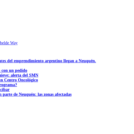
ebelde Way
ntes del emprendimiento argentino llegan a Neuquén.
ó con un pedido
nieve: alerta del SMN
 un Centro Oncológico
 programa?
acibar
n parte de Neuquén: las zonas afectadas