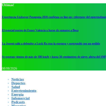
Ultimas!
Experiencia Endeavor Patagonia 2026 confirma su line up: referentes del emprendimi
El especial posteo de Enner Valencia a horas de sumarse a Boca
La Joaqui salió a defender a Luck Ra tras la ruptura y sorprendió con un pedido
Se esperan vientos de más de 100 km/h y hasta 50 centímetros de nieve: alerta del SM
08/08/2026
Noticias
Deportes
Salud
Entretenimiento
Energía
Infomercial
Podcasts
Mascotas