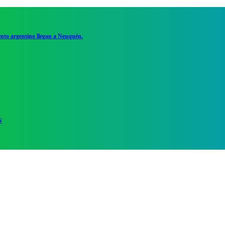
ento argentino llegan a Neuquén.
N