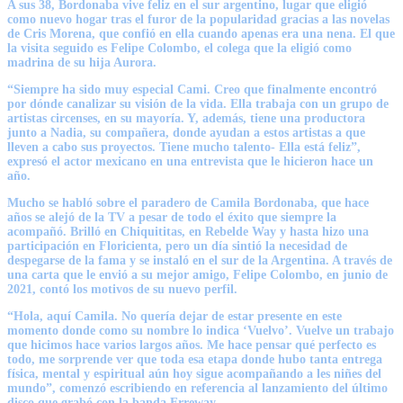
A sus 38, Bordonaba vive feliz en el sur argentino, lugar que eligió
como nuevo hogar tras el furor de la popularidad gracias a las novelas
de Cris Morena, que confió en ella cuando apenas era una nena. El que
la visita seguido es Felipe Colombo, el colega que la eligió como
madrina de su hija Aurora.
“Siempre ha sido muy especial Cami. Creo que finalmente encontró
por dónde canalizar su visión de la vida. Ella trabaja con un grupo de
artistas circenses, en su mayoría. Y, además, tiene una productora
junto a Nadia, su compañera, donde ayudan a estos artistas a que
lleven a cabo sus proyectos. Tiene mucho talento- Ella está feliz”,
expresó el actor mexicano en una entrevista que le hicieron hace un
año.
Mucho se habló sobre el paradero de Camila Bordonaba, que hace
años se alejó de la TV a pesar de todo el éxito que siempre la
acompañó. Brilló en Chiquititas, en Rebelde Way y hasta hizo una
participación en Floricienta, pero un día sintió la necesidad de
despegarse de la fama y se instaló en el sur de la Argentina. A través de
una carta que le envió a su mejor amigo, Felipe Colombo, en junio de
2021, contó los motivos de su nuevo perfil.
“Hola, aquí Camila. No quería dejar de estar presente en este
momento donde como su nombre lo indica ‘Vuelvo’. Vuelve un trabajo
que hicimos hace varios largos años. Me hace pensar qué perfecto es
todo, me sorprende ver que toda esa etapa donde hubo tanta entrega
física, mental y espiritual aún hoy sigue acompañando a les niñes del
mundo”, comenzó escribiendo en referencia al lanzamiento del último
disco que grabó con la banda Erreway.