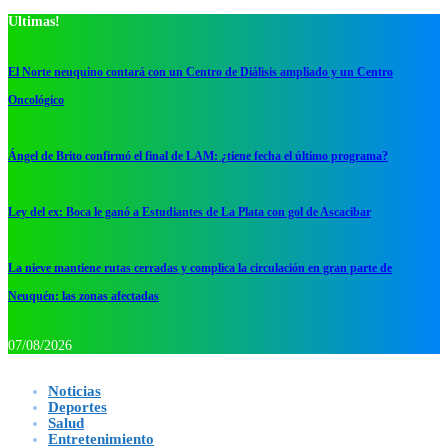
Ultimas!
El Norte neuquino contará con un Centro de Diálisis ampliado y un Centro
Oncológico
Ángel de Brito confirmó el final de LAM: ¿tiene fecha el último programa?
Ley del ex: Boca le ganó a Estudiantes de La Plata con gol de Ascacibar
La nieve mantiene rutas cerradas y complica la circulación en gran parte de
Neuquén: las zonas afectadas
07/08/2026
Noticias
Deportes
Salud
Entretenimiento