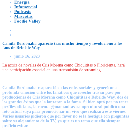
Energía
Infomercial
Podcasts
Mascotas
Foodie Valley
Camila Bordonaba apareció tras mucho tiempo y revolucionó a los
fans de Rebelde Way
junio 16, 2023
La actriz de novelas de Cris Morena como Chiquititas o Floricienta, hará
una participación especial en una transmisión de streaming.
Camila Bordonaba reapareció en las redes sociales y generó una
profunda emoción entre los fanáticos que cosechó tras su paso por
producciones de Cris Morena como Chiquititas o Rebelde Way, dos de
los grandes éxitos que la lanzaron a la fama. Si bien optó por no tener
perfiles oficiales, la cuenta @mamanitasacampecultural publicó una
foto actual suya para promocionar un vivo que realizará este viernes.
Varios usuarios pidieron que por favor no se la hostigue con preguntas
sobre su alejamiento de la TV, ya que es un tema que ella siempre
prefirió evitar.