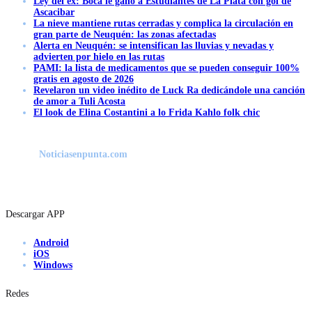
Ley del ex: Boca le ganó a Estudiantes de La Plata con gol de
Ascacibar
La nieve mantiene rutas cerradas y complica la circulación en
gran parte de Neuquén: las zonas afectadas
Alerta en Neuquén: se intensifican las lluvias y nevadas y
advierten por hielo en las rutas
PAMI: la lista de medicamentos que se pueden conseguir 100%
gratis en agosto de 2026
Revelaron un video inédito de Luck Ra dedicándole una canción
de amor a Tuli Acosta
El look de Elina Costantini a lo Frida Kahlo folk chic
Noticiasenpunta.com
Descargar APP
Android
iOS
Windows
Redes