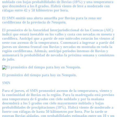
nublado con bajas probabilidades de lluvias (10%) y una temperatura
que descenderá a los 8 grados. Habrá viento de leve a moderado con
ráfagas entre 42 y 50 kilómetros por hora.
El SMN emitió una alerta amarilla por lluvias para la zona sur
cordillerana de la provincia de Neuquén
.
El pronóstico de la Autoridad Interjurisdiccional de las Cuencas (AIC)
indicó que estará inestable en los valles y costa con nevadas en meseta y
cordillera. Anticipó que a partir de este miércoles rotarán los vientos al
oeste con ascenso de la temperatura. Comenzará a ingresar a partir del
jueves un sistema frontal con lluvias y nevadas en montaña en toda la
región cordillerana. Además, anticipó períodos intensos de lluvias y
aumentará la probabilidad de nevadas la próxima semana y comienzos
de julio.
El pronóstico del tiempo para hoy en Neuquén.
SMN
Para el jueves, el SMN pronosticó ascenso de la temperatura, viento y
la continuidad de lluvias en la región. Para la madrugada está previsto
una temperatura de 6 grados con cielo nublado y por la mañana
descenderá a los 5 grados con cielo mayormente nublado y bajas
probabilidades de precipitaciones (10%). Habrá viento de moderado a
fuerte con ráfagas de hasta 50 kilómetros por hora. Por la tarde se
esperan lluvias aisladas, con probabilidades estimadas entre un 10 y un