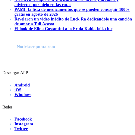
advierten por hielo en las rutas
PAMI: la lista de medicamentos que se pueden conseguir 100%
gratis en agosto de 2026
Revelaron un video inédito de Luck Ra dedicándole una canción
de amor a Tuli Acosta
El look de Elina Costantini a lo Frida Kahlo folk chic
Noticiasenpunta.com
Descargar APP
Android
iOS
Windows
Redes
Facebook
Instagram
Twitter