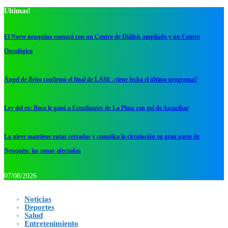
Ultimas!
El Norte neuquino contará con un Centro de Diálisis ampliado y un Centro
Oncológico
Ángel de Brito confirmó el final de LAM: ¿tiene fecha el último programa?
Ley del ex: Boca le ganó a Estudiantes de La Plata con gol de Ascacibar
La nieve mantiene rutas cerradas y complica la circulación en gran parte de
Neuquén: las zonas afectadas
07/08/2026
Noticias
Deportes
Salud
Entretenimiento