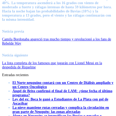
40%. La temperatura ascenderá a los 16 grados con viento de
moderado a fuerte y ráfagas intensas de hasta 59 kilómetros por hora.
Hacia la noche bajan las probabilidades de lluvias (10%) y la
temperatura a 13 grados, pero el viento y las ráfagas continuarán con
la misma intensidad.
Noticia previa
Camila Bordonaba apareció tras mucho tiempo y revolucionó a los fans de
Rebelde Way
Noticia siguiente
La lista completa de los famosos que jugarán con Lionel Messi en la
despedida de Riquelme
Entradas recientes
El Norte neuquino contará con un Centro de Diálisis ampliado y
un Centro Oncológico
Ángel de Brito confirmó el final de LAM: ¿tiene fecha el último
programa?
Ley del ex: Boca le ganó a Estudiantes de La Plata con gol de
Ascacibar
La nieve mantiene rutas cerradas y complica la circulación en
gran parte de Neuquén: las zonas afectadas
Alerta en Neuquén: se intensifican las lluvias y nevadas y