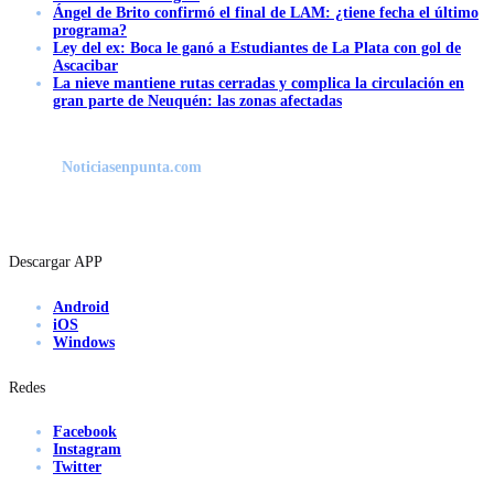
Ángel de Brito confirmó el final de LAM: ¿tiene fecha el último
programa?
Ley del ex: Boca le ganó a Estudiantes de La Plata con gol de
Ascacibar
La nieve mantiene rutas cerradas y complica la circulación en
gran parte de Neuquén: las zonas afectadas
Noticiasenpunta.com
Descargar APP
Android
iOS
Windows
Redes
Facebook
Instagram
Twitter