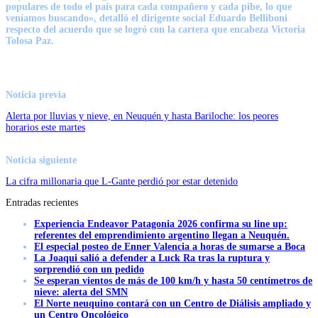
populares de todo el país para cada compañero y cada pibe, lo que
veníamos buscando», detalló el dirigente social Eduardo Belliboni
respecto del acuerdo que se logró con la cartera que encabeza Victoria
Tolosa Paz.
Noticia previa
Alerta por lluvias y nieve, en Neuquén y hasta Bariloche: los peores
horarios este martes
Noticia siguiente
La cifra millonaria que L-Gante perdió por estar detenido
Entradas recientes
Experiencia Endeavor Patagonia 2026 confirma su line up:
referentes del emprendimiento argentino llegan a Neuquén.
El especial posteo de Enner Valencia a horas de sumarse a Boca
La Joaqui salió a defender a Luck Ra tras la ruptura y
sorprendió con un pedido
Se esperan vientos de más de 100 km/h y hasta 50 centímetros de
nieve: alerta del SMN
El Norte neuquino contará con un Centro de Diálisis ampliado y
un Centro Oncológico