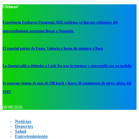
Ultimas!
Experiencia Endeavor Patagonia 2026 confirma su line up: referentes del
emprendimiento argentino llegan a Neuquén.
El especial posteo de Enner Valencia a horas de sumarse a Boca
La Joaqui salió a defender a Luck Ra tras la ruptura y sorprendió con un pedido
Se esperan vientos de más de 100 km/h y hasta 50 centímetros de nieve: alerta del
SMN
08/08/2026
Noticias
Deportes
Salud
Entretenimiento