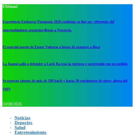
Ultimas!
Experiencia Endeavor Patagonia 2026 confirma su line up: referentes del
emprendimiento argentino llegan a Neuquén.
El especial posteo de Enner Valencia a horas de sumarse a Boca
La Joaqui salió a defender a Luck Ra tras la ruptura y sorprendió con un pedido
Se esperan vientos de más de 100 km/h y hasta 50 centímetros de nieve: alerta del
SMN
10/08/2026
Noticias
Deportes
Salud
Entretenimiento