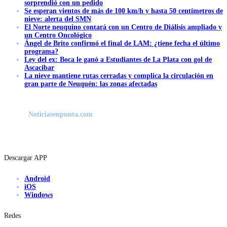
sorprendió con un pedido
Se esperan vientos de más de 100 km/h y hasta 50 centímetros de
nieve: alerta del SMN
El Norte neuquino contará con un Centro de Diálisis ampliado y
un Centro Oncológico
Ángel de Brito confirmó el final de LAM: ¿tiene fecha el último
programa?
Ley del ex: Boca le ganó a Estudiantes de La Plata con gol de
Ascacibar
La nieve mantiene rutas cerradas y complica la circulación en
gran parte de Neuquén: las zonas afectadas
Noticiasenpunta.com
Descargar APP
Android
iOS
Windows
Redes