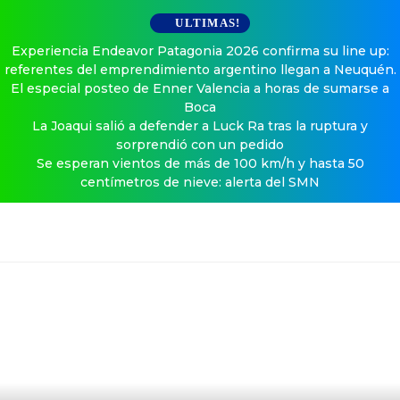
ULTIMAS!
Experiencia Endeavor Patagonia 2026 confirma su line up:
referentes del emprendimiento argentino llegan a Neuquén.
El especial posteo de Enner Valencia a horas de sumarse a
Boca
La Joaqui salió a defender a Luck Ra tras la ruptura y
sorprendió con un pedido
Se esperan vientos de más de 100 km/h y hasta 50
centímetros de nieve: alerta del SMN