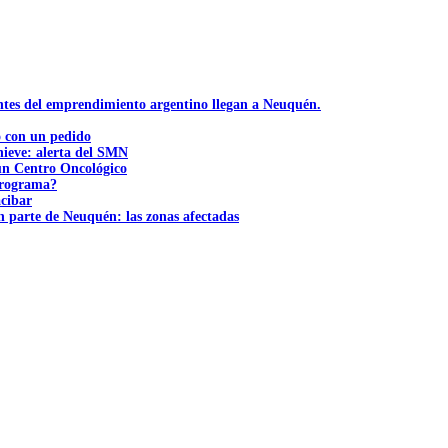
ntes del emprendimiento argentino llegan a Neuquén.
ó con un pedido
nieve: alerta del SMN
 un Centro Oncológico
 programa?
acibar
n parte de Neuquén: las zonas afectadas