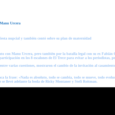
n Manu Urcera
fiesta nupcial y también contó sobre su plan de maternidad
nto con Manu Urcera, pero también por la batalla legal con su ex Fabián C
participación en los 8 escalones de El Trece para evitar a los periodistas, 
 entre varias cuestiones, mostraron el cambio de la invitación al casamie
aca la frase: «Nada es absoluto, todo se cambia, todo se mueve, todo evol
e se llevó adelante la boda de Ricky Montaner y Stefi Roitman.