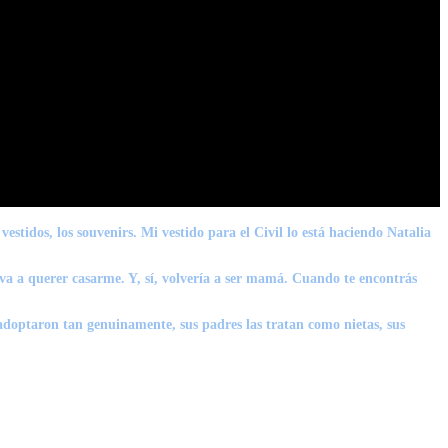
vestidos, los souvenirs. Mi vestido para el Civil lo está haciendo Natalia
va a querer casarme. Y, sí, volvería a ser mamá. Cuando te encontrás
adoptaron tan genuinamente, sus padres las tratan como nietas, sus