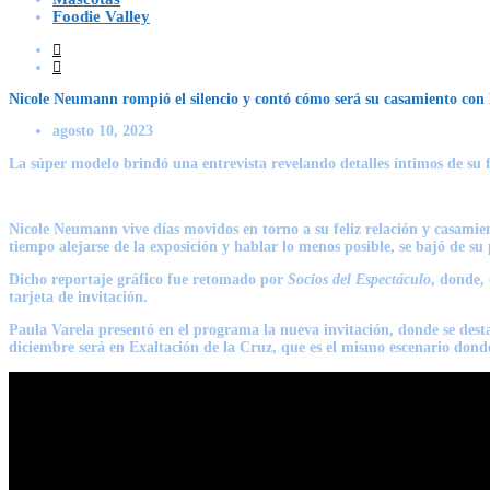
Foodie Valley
Nicole Neumann rompió el silencio y contó cómo será su casamiento co
agosto 10, 2023
La súper modelo brindó una entrevista revelando detalles íntimos de su 
Nicole Neumann vive días movidos en torno a su feliz relación y casamie
tiempo alejarse de la exposición y hablar lo menos posible, se bajó de su 
Dicho reportaje gráfico fue retomado por
Socios del Espectáculo
, donde,
tarjeta de invitación.
Paula Varela presentó en el programa la nueva invitación, donde se dest
diciembre será en Exaltación de la Cruz, que es el mismo escenario dond