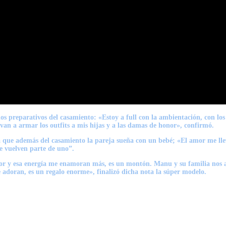
los preparativos del casamiento: «Estoy a full con la ambientación, con los 
 van a armar los outfits a mis hijas y a las damas de honor», confirmó.
a que además del casamiento la pareja sueña con un bebé; «El amor me lle
e vuelven parte de uno”.
amor y esa energía me enamoran más, es un montón. Manu y su familia nos 
 adoran, es un regalo enorme», finalizó dicha nota la súper modelo.