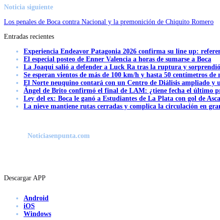
Noticia siguiente
Los penales de Boca contra Nacional y la premonición de Chiquito Romero
Entradas recientes
Experiencia Endeavor Patagonia 2026 confirma su line up: refere
El especial posteo de Enner Valencia a horas de sumarse a Boca
La Joaqui salió a defender a Luck Ra tras la ruptura y sorprendi
Se esperan vientos de más de 100 km/h y hasta 50 centímetros de 
El Norte neuquino contará con un Centro de Diálisis ampliado y
Ángel de Brito confirmó el final de LAM: ¿tiene fecha el último
Ley del ex: Boca le ganó a Estudiantes de La Plata con gol de Asc
La nieve mantiene rutas cerradas y complica la circulación en gra
Noticiasenpunta.com
Descargar APP
Android
iOS
Windows