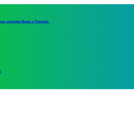
ento argentino llegan a Neuquén.
N