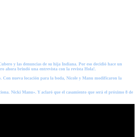
ubero y las denuncias de su hija Indiana. Por eso decidió hace un
pero ahora brindó una entrevista con la revista Hola!.
nto. Con nueva locación para la boda, Nicole y Manu modificaron la
uciona. Nicki Manu». Y aclaró que el casamiento que será el próximo 8 de