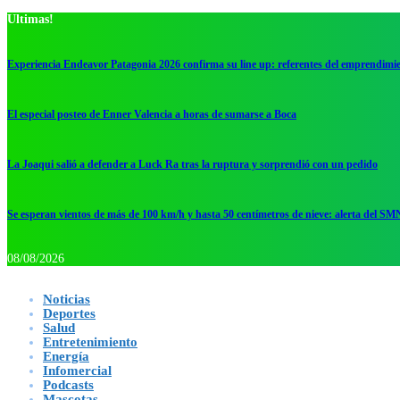
Ultimas!
Experiencia Endeavor Patagonia 2026 confirma su line up: referentes del emprendimi
El especial posteo de Enner Valencia a horas de sumarse a Boca
La Joaqui salió a defender a Luck Ra tras la ruptura y sorprendió con un pedido
Se esperan vientos de más de 100 km/h y hasta 50 centímetros de nieve: alerta del SM
08/08/2026
Noticias
Deportes
Salud
Entretenimiento
Energía
Infomercial
Podcasts
Mascotas