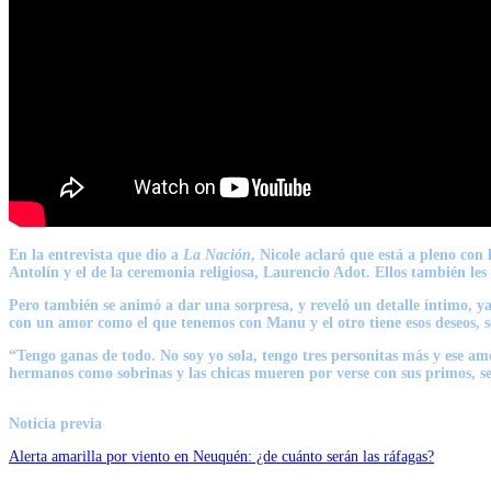
En la entrevista que dio a
La Nación
, Nicole aclaró que está a pleno con 
Antolín y el de la ceremonia religiosa, Laurencio Adot. Ellos también les
Pero también se animó a dar una sorpresa, y reveló un detalle íntimo, y
con un amor como el que tenemos con Manu y el otro tiene esos deseos, s
“Tengo ganas de todo. No soy yo sola, tengo tres personitas más y ese 
hermanos como sobrinas y las chicas mueren por verse con sus primos, se
Noticia previa
Alerta amarilla por viento en Neuquén: ¿de cuánto serán las ráfagas?