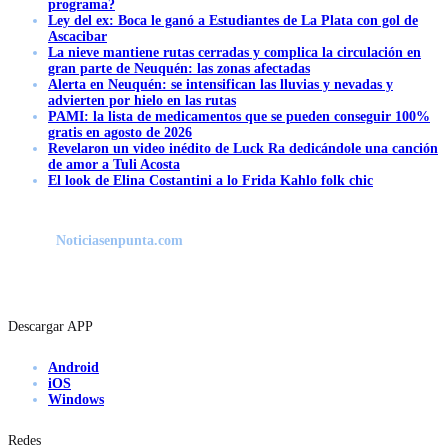
programa?
Ley del ex: Boca le ganó a Estudiantes de La Plata con gol de
Ascacibar
La nieve mantiene rutas cerradas y complica la circulación en
gran parte de Neuquén: las zonas afectadas
Alerta en Neuquén: se intensifican las lluvias y nevadas y
advierten por hielo en las rutas
PAMI: la lista de medicamentos que se pueden conseguir 100%
gratis en agosto de 2026
Revelaron un video inédito de Luck Ra dedicándole una canción
de amor a Tuli Acosta
El look de Elina Costantini a lo Frida Kahlo folk chic
Noticiasenpunta.com
Descargar APP
Android
iOS
Windows
Redes