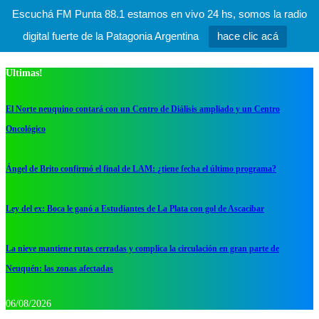
Escuchá FM Punta 88.1 estamos en vivo 24 hs, somos la radio
digital fuerte de la Patagonia Argentina
hace clic acá
Ultimas!
El Norte neuquino contará con un Centro de Diálisis ampliado y un Centro
Oncológico
Ángel de Brito confirmó el final de LAM: ¿tiene fecha el último programa?
Ley del ex: Boca le ganó a Estudiantes de La Plata con gol de Ascacibar
La nieve mantiene rutas cerradas y complica la circulación en gran parte de
Neuquén: las zonas afectadas
06/08/2026