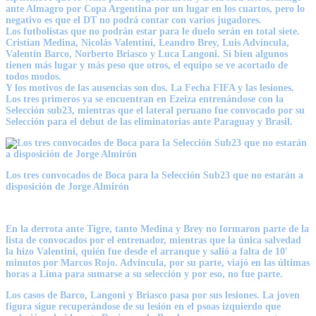
ante Almagro por Copa Argentina por un lugar en los cuartos, pero lo
negativo es que el DT no podrá contar con varios jugadores.
Los futbolistas que no podrán estar para le duelo serán en total siete.
Cristian Medina, Nicolás Valentini, Leandro Brey, Luis Advíncula,
Valentín Barco, Norberto Briasco y Luca Langoni. Si bien algunos
tienen más lugar y más peso que otros, el equipo se ve acortado de
todos modos.
Y los motivos de las ausencias son dos. La Fecha FIFA y las lesiones.
Los tres primeros ya se encuentran en Ezeiza entrenándose con la
Selección sub23, mientras que el lateral peruano fue convocado por su
Selección para el debut de las eliminatorias ante Paraguay y Brasil.
Los tres convocados de Boca para la Selección Sub23 que no estarán a
disposición de Jorge Almirón
En la derrota ante Tigre, tanto Medina y Brey no formaron parte de la
lista de convocados por el entrenador, mientras que la única salvedad
la hizo Valentini, quién fue desde el arranque y salió a falta de 10′
minutos por Marcos Rojo. Advíncula, por su parte, viajó en las últimas
horas a Lima para sumarse a su selección y por eso, no fue parte.
Los casos de Barco, Langoni y Briasco pasa por sus lesiones. La joven
figura sigue recuperándose de su lesión en el psoas izquierdo que