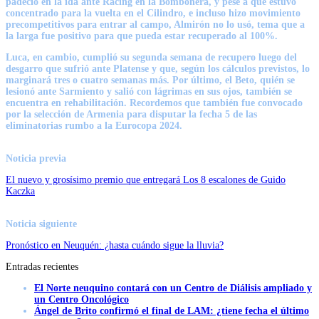
padeció en la ida ante Racing en la Bombonera, y pese a que estuvo
concentrado para la vuelta en el Cilindro, e incluso hizo movimiento
precompetitivos para entrar al campo, Almirón no lo usó, tema que a
la larga fue positivo para que pueda estar recuperado al 100%.
Luca, en cambio, cumplió su segunda semana de recupero luego del
desgarro que sufrió ante Platense y que, según los cálculos previstos, lo
marginará tres o cuatro semanas más. Por último, el Beto, quién se
lesionó ante Sarmiento y salió con lágrimas en sus ojos, también se
encuentra en rehabilitación. Recordemos que también fue convocado
por la selección de Armenia para disputar la fecha 5 de las
eliminatorias rumbo a la Eurocopa 2024.
Noticia previa
El nuevo y grosísimo premio que entregará Los 8 escalones de Guido
Kaczka
Noticia siguiente
Pronóstico en Neuquén: ¿hasta cuándo sigue la lluvia?
Entradas recientes
El Norte neuquino contará con un Centro de Diálisis ampliado y
un Centro Oncológico
Ángel de Brito confirmó el final de LAM: ¿tiene fecha el último