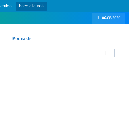
entina
hace clic acá
06/08/2026
l
Podcasts