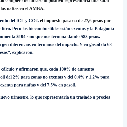
do completo del atraso impositivo representaría una suba
 las naftas en el AMBA.
emento del ICL y CO2,
el impuesto pasaría de 27,6 pesos por
 litro. Pero los biocombustibles están exentos y la Patagonia
e aumenta $104 sino que nos termina dando $83 pesos.
gen diferencias en términos del impacto. Y en gasoil da 68
esos”, explicaron.
el cálculo y afirmaron que, cada 100% de aumento
gasoil del 2% para zonas no exentas y del 0,4% y 1,2% para
 exenta para naftas y del 7,5% en gasoil.
uevo trimestre, lo que representaría un traslado a precios