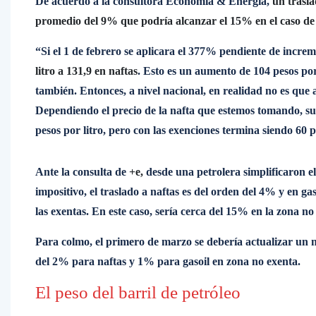
De acuerdo a la consultora Economía & Energía,
un trasla
promedio del 9% que podría alcanzar el 15% en el caso de
“Si el 1 de febrero se aplicara el 377% pendiente de incr
litro a 131,9 en naftas
. Esto es un aumento de 104 pesos por
también. Entonces, a nivel nacional, en realidad no es qu
Dependiendo el precio de la nafta que estemos tomando, sur
pesos por litro, pero con las exenciones termina siendo 60 p
Ante la consulta de
+e,
desde una petrolera simplificaron 
impositivo, el traslado a naftas es del orden del 4% y en 
las exentas. En este caso, sería cerca del 15% en la zona no
Para colmo, el primero de marzo se debería actualizar un n
del 2% para naftas y 1% para gasoil en zona no exenta.
El peso del barril de petróleo