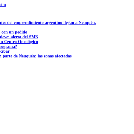
otro
ntes del emprendimiento argentino llegan a Neuquén.
ó con un pedido
nieve: alerta del SMN
 un Centro Oncológico
 programa?
acibar
n parte de Neuquén: las zonas afectadas