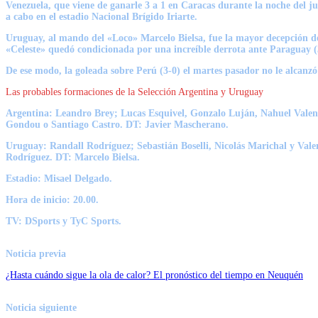
Venezuela, que viene de ganarle 3 a 1 en Caracas durante la noche del jue
a cabo en el estadio Nacional Brígido Iriarte.
Uruguay, al mando del «Loco»
Marcelo Bielsa
, fue la mayor decepción d
«Celeste» quedó condicionada por una increíble derrota ante Paraguay (3-
De ese modo, la goleada sobre
Perú
(3-0) el martes pasador no le alcanz
Las probables formaciones de la Selección Argentina y Uruguay
Argentina:
Leandro Brey; Lucas Esquivel, Gonzalo Luján, Nahuel Valent
Gondou o Santiago Castro. DT: Javier Mascherano.
Uruguay:
Randall Rodríguez; Sebastián Boselli, Nicolás Marichal y Va
Rodríguez. DT: Marcelo Bielsa.
Estadio:
Misael Delgado.
Hora de inicio:
20.00.
TV:
DSports y TyC Sports.
Noticia previa
¿Hasta cuándo sigue la ola de calor? El pronóstico del tiempo en Neuquén
Noticia siguiente