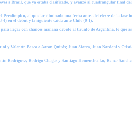
ves a Brasil, que ya estaba clasificado, y avanzó al cuadrangular final de
el Preolímpico, al quedar eliminado una fecha antes del cierre de la fase i
4) en el debut y la siguiente caída ante Chile (0-1).
ó para llegar con chances mañana debido al triunfo de Argentina, lo que as
ini y Valentín Barco o Aaron Quirós; Juan Sforza, Juan Nardoni y Cris
lentín Rodríguez; Rodrigo Chagas y Santiago Homenchenko; Renzo Sánchez