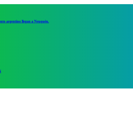
ento argentino llegan a Neuquén.
N