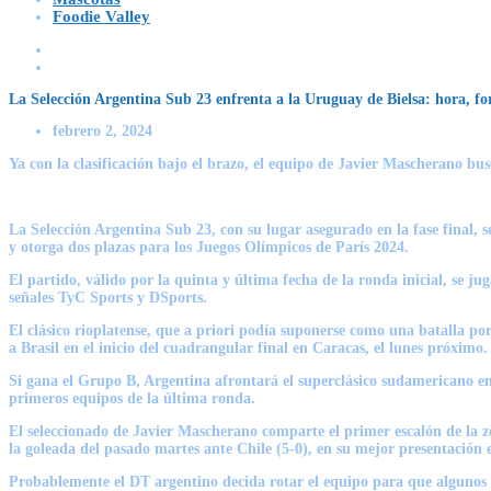
Foodie Valley
La Selección Argentina Sub 23 enfrenta a la Uruguay de Bielsa: hora, f
febrero 2, 2024
Ya con la clasificación bajo el brazo, el equipo de Javier Mascherano bu
La Selección Argentina Sub 23, con su lugar asegurado en la fase final,
y otorga dos plazas para los Juegos Olímpicos de París 2024.
El partido, válido por la quinta y última fecha de la ronda inicial, se ju
señales
TyC Sports
y
DSports
.
El clásico rioplatense, que a priori podía suponerse como una batalla por
a
Brasil
en el inicio del cuadrangular final en
Caracas
, el lunes próximo.
Si gana el Grupo B, Argentina afrontará el superclásico sudamericano en
primeros equipos de la última ronda.
El seleccionado de Javier Mascherano comparte el primer escalón de la z
la goleada del pasado martes ante Chile (5-0), en su mejor presentación 
Probablemente el DT argentino decida rotar el equipo para que algunos fut