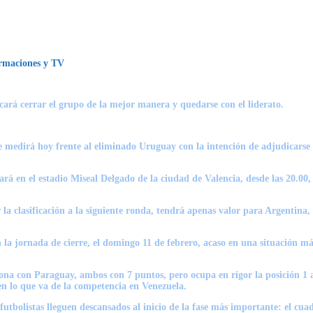
ormaciones y TV
scará cerrar el grupo de la mejor manera y quedarse con el liderato.
 se medirá hoy frente al eliminado Uruguay con la intención de adjudicar
gará en el estadio
Miseal Delgado
de la ciudad de
Valencia
, desde las
20.00
,
 la clasificación a la siguiente ronda, tendrá apenas valor para Argentina
 la jornada de cierre, el
domingo 11 de febrero
, acaso en una situación má
ona con Paraguay, ambos con 7 puntos, pero ocupa en rigor la posición 1 al
en lo que va de la competencia en Venezuela.
bolistas lleguen descansados al inicio de la fase más importante: el cuadr