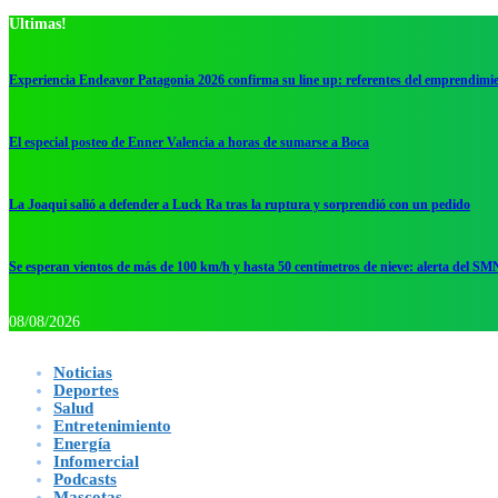
Ultimas!
Experiencia Endeavor Patagonia 2026 confirma su line up: referentes del emprendimi
El especial posteo de Enner Valencia a horas de sumarse a Boca
La Joaqui salió a defender a Luck Ra tras la ruptura y sorprendió con un pedido
Se esperan vientos de más de 100 km/h y hasta 50 centímetros de nieve: alerta del SM
08/08/2026
Noticias
Deportes
Salud
Entretenimiento
Energía
Infomercial
Podcasts
Mascotas