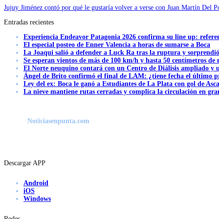
Jujuy Jiménez contó por qué le gustaría volver a verse con Juan Martín Del P
Entradas recientes
Experiencia Endeavor Patagonia 2026 confirma su line up: refere
El especial posteo de Enner Valencia a horas de sumarse a Boca
La Joaqui salió a defender a Luck Ra tras la ruptura y sorprendi
Se esperan vientos de más de 100 km/h y hasta 50 centímetros de 
El Norte neuquino contará con un Centro de Diálisis ampliado y
Ángel de Brito confirmó el final de LAM: ¿tiene fecha el último
Ley del ex: Boca le ganó a Estudiantes de La Plata con gol de Asc
La nieve mantiene rutas cerradas y complica la circulación en gra
Noticiasenpunta.com
Descargar APP
Android
iOS
Windows
Redes