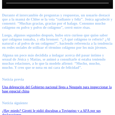
Durante el intercambio de preguntas y respuestas, un usuario destacó
que a la mamá de Chloe se la veía “radiante y feliz”. Jesica agradeció y
comentó: “Muchas gracias, gracias por el halago. Consumo mucho
colágeno en polvo y polvo de colágeno”, cerró entre risas.
Luego, algunos segundos después, hubo otro curioso que quiso saber
qué colágeno tomaba, y ella bromeó: “¿A qué colágeno te referís? ¿Al
natural o al polvo de un colágeno?”, haciendo referencia a la tendencia
en redes sociales de utilizar el término colágeno por los más jóvenes.
Alguna un poco más decidida a indagar acerca del pasar íntimo y
sexual de Jésica y Matías, se animó a consultarle si estaba teniendo
muchas relaciones, a lo que la modelo afirmó: “Mucho, mucho,
mucho. Y creo que se nota en mi cara de felicidad”.
Noticia previa
Una delegación del Gobierno nacional llega a Neuquén para inspeccionar la
base espacial china
Noticia siguiente
¿Hay miedo? Girotti le pidió disculpas a Toviggino y a AFA por sus
declaraciones