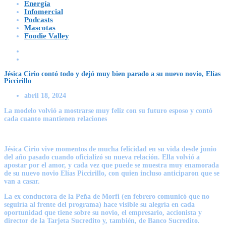
Energía
Infomercial
Podcasts
Mascotas
Foodie Valley
Jésica Cirio contó todo y dejó muy bien parado a su nuevo novio, Elías
Piccirillo
abril 18, 2024
La modelo volvió a mostrarse muy feliz con su futuro esposo y contó
cada cuanto mantienen relaciones
Jésica Cirio vive momentos de mucha felicidad en su vida desde junio
del año pasado cuando oficializó su nueva relación. Ella volvió a
apostar por el amor, y cada vez que puede se muestra muy enamorada
de su nuevo novio Elías Piccirillo, con quien incluso anticiparon que se
van a casar.
La ex conductora de la Peña de Morfi (en febrero comunicó que no
seguiría al frente del programa) hace visible su alegría en cada
oportunidad que tiene sobre su novio, el empresario, accionista y
director de la Tarjeta Sucredito y, también, de Banco Sucredito.