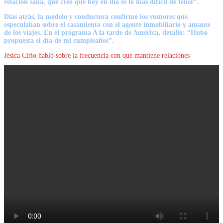
relación sana, que creo que hoy en día es lo más difícil de tener”.
Días atrás, la modelo y conductora confirmó los rumores que
especulaban sobre el casamiento con el agente inmobiliario y amante
de los viajes. En el programa A la tarde de América, detalló: “Hubo
propuesta el día de mi cumpleaños”.
Jésica Cirio habló sobre la frecuencia con que mantiene relaciones