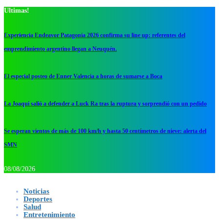
Ultimas!
Experiencia Endeavor Patagonia 2026 confirma su line up: referentes del
emprendimiento argentino llegan a Neuquén.
El especial posteo de Enner Valencia a horas de sumarse a Boca
La Joaqui salió a defender a Luck Ra tras la ruptura y sorprendió con un pedido
Se esperan vientos de más de 100 km/h y hasta 50 centímetros de nieve: alerta del
SMN
08/08/2026
Noticias
Deportes
Salud
Entretenimiento