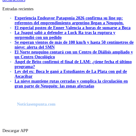
Entradas recientes
Experiencia Endeavor Patagonia 2026 confirma su line up:
referentes del emprendimiento argentino llegan a Neuquén.
El especial posteo de Enner Valencia a horas de sumarse a Boca
La Joaqui salió a defender a Luck Ra tras la ruptura y
sorprendió con un pedido
Se esperan vientos de más de 100 km/h y hasta 50 centímetros de
nieve: alerta del SMN
El Norte neuquino contará con un Centro de Diálisis ampliado y
un Centro Oncológico
Ángel de Brito confirmó el final de LAM: ¿tiene fecha el último
programa?
Ley del ex: Boca le ganó a Estudiantes de La Plata con gol de
Ascacibar
La nieve mantiene rutas cerradas y complica la circulación en
gran parte de Neuquén: las zonas afectadas
Noticiasenpunta.com
Descargar APP