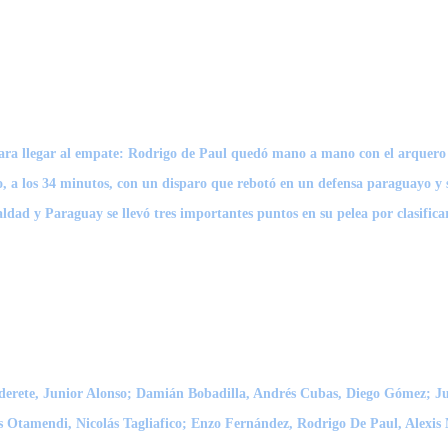
ara llegar al empate:
Rodrigo de Paul quedó mano a mano con el arquero y
ro, a los 34 minutos, con un disparo que rebotó en un defensa paraguayo y 
aldad y Paraguay se llevó tres importantes puntos en su pelea por clasific
rete, Junior Alonso; Damián Bobadilla, Andrés Cubas, Diego Gómez; Jul
Otamendi, Nicolás Tagliafico; Enzo Fernández, Rodrigo De Paul, Alexis M