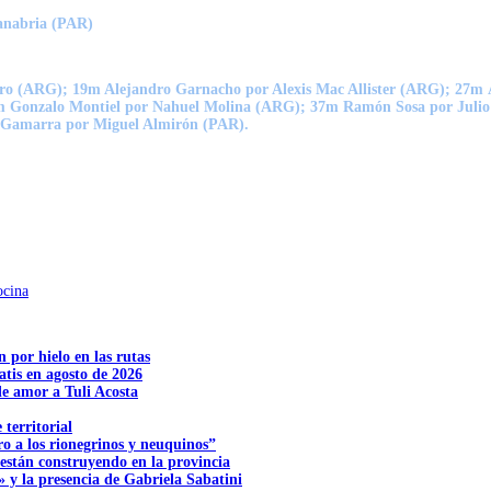
anabria (PAR)
ro (ARG); 19m Alejandro Garnacho por Alexis Mac Allister (ARG); 27m 
 Gonzalo Montiel por Nahuel Molina (ARG); 37m Ramón Sosa por Julio 
o Gamarra por Miguel Almirón (PAR).
ocina
n por hielo en las rutas
tis en agosto de 2026
e amor a Tuli Acosta
territorial
o a los rionegrinos y neuquinos”
 están construyendo en la provincia
 y la presencia de Gabriela Sabatini