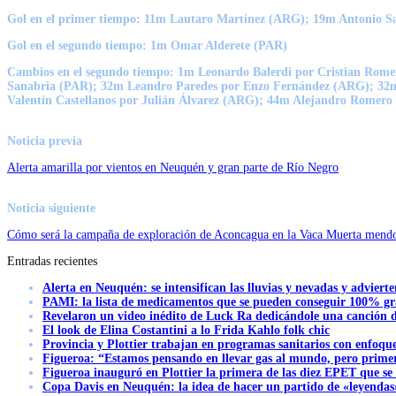
Gol en el primer tiempo
: 11m Lautaro Martínez (ARG); 19m Antonio S
Gol en el segundo tiempo
: 1m Omar Alderete (PAR)
Cambios en el segundo tiempo:
1m Leonardo Balerdi por Cristian Rome
Sanabria (PAR); 32m Leandro Paredes por Enzo Fernández (ARG); 32m
Valentín Castellanos por Julián Álvarez (ARG); 44m Alejandro Romer
Noticia previa
Alerta amarilla por vientos en Neuquén y gran parte de Río Negro
Noticia siguiente
Cómo será la campaña de exploración de Aconcagua en la Vaca Muerta mend
Entradas recientes
Alerta en Neuquén: se intensifican las lluvias y nevadas y advierte
PAMI: la lista de medicamentos que se pueden conseguir 100% gra
Revelaron un video inédito de Luck Ra dedicándole una canción d
El look de Elina Costantini a lo Frida Kahlo folk chic
Provincia y Plottier trabajan en programas sanitarios con enfoque 
Figueroa: “Estamos pensando en llevar gas al mundo, pero primer
Figueroa inauguró en Plottier la primera de las diez EPET que se
Copa Davis en Neuquén: la idea de hacer un partido de «leyendas»