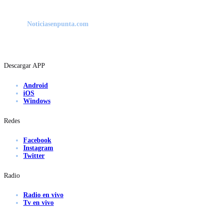
Noticiasenpunta.com
Descargar APP
Android
iOS
Windows
Redes
Facebook
Instagram
Twitter
Radio
Radio en vivo
Tv en vivo