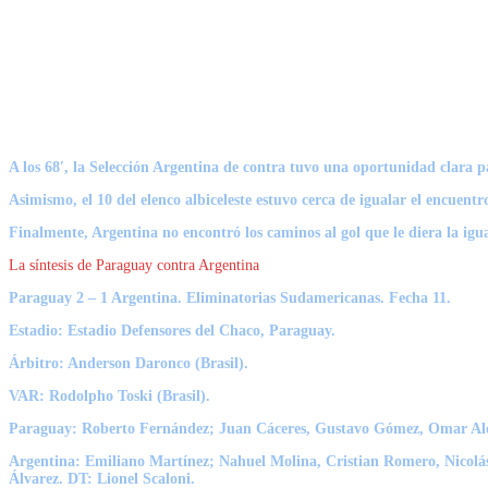
A los 68′, la Selección Argentina de contra tuvo una oportunidad clara p
Asimismo, el 10 del elenco albiceleste estuvo cerca de igualar el encuent
Finalmente, Argentina no encontró los caminos al gol que le diera la igu
La síntesis de Paraguay contra Argentina
Paraguay 2 – 1 Argentina.
Eliminatorias Sudamericanas.
Fecha 11.
Estadio
: Estadio Defensores del Chaco, Paraguay.
Árbitro
: Anderson Daronco (Brasil).
VAR:
Rodolpho Toski (Brasil).
Paraguay:
Roberto Fernández; Juan Cáceres, Gustavo Gómez, Omar Alde
Argentina:
Emiliano Martínez; Nahuel Molina, Cristian Romero, Nicolás 
Álvarez.
DT:
Lionel Scaloni.