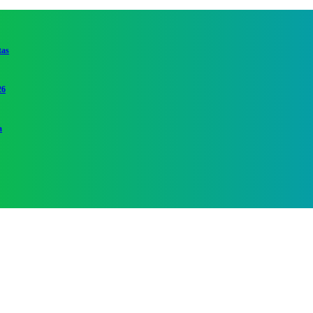
tas
26
a