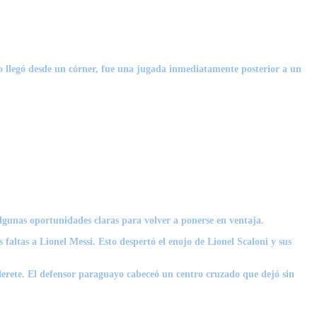
 no llegó desde un córner, fue una jugada inmediatamente posterior a un
algunas oportunidades claras para volver a ponerse en ventaja.
 faltas a
Lionel Messi
. Esto despertó el enojo de
Lionel Scaloni
y sus
derete
. El defensor paraguayo cabeceó un centro cruzado que dejó sin