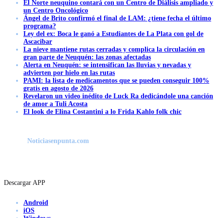
El Norte neuquino contará con un Centro de Diálisis ampliado y
un Centro Oncológico
Ángel de Brito confirmó el final de LAM: ¿tiene fecha el último
programa?
Ley del ex: Boca le ganó a Estudiantes de La Plata con gol de
Ascacibar
La nieve mantiene rutas cerradas y complica la circulación en
gran parte de Neuquén: las zonas afectadas
Alerta en Neuquén: se intensifican las lluvias y nevadas y
advierten por hielo en las rutas
PAMI: la lista de medicamentos que se pueden conseguir 100%
gratis en agosto de 2026
Revelaron un video inédito de Luck Ra dedicándole una canción
de amor a Tuli Acosta
El look de Elina Costantini a lo Frida Kahlo folk chic
Noticiasenpunta.com
Descargar APP
Android
iOS