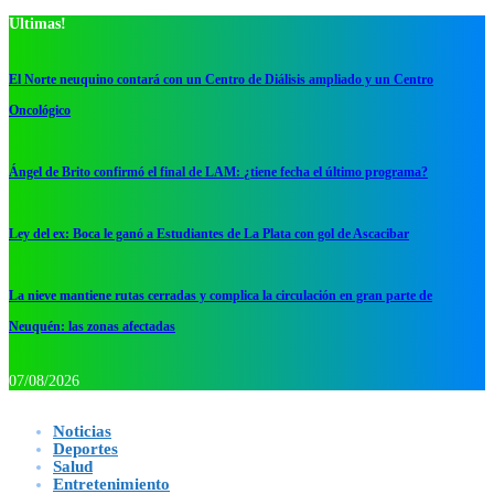
Ultimas!
El Norte neuquino contará con un Centro de Diálisis ampliado y un Centro
Oncológico
Ángel de Brito confirmó el final de LAM: ¿tiene fecha el último programa?
Ley del ex: Boca le ganó a Estudiantes de La Plata con gol de Ascacibar
La nieve mantiene rutas cerradas y complica la circulación en gran parte de
Neuquén: las zonas afectadas
07/08/2026
Noticias
Deportes
Salud
Entretenimiento