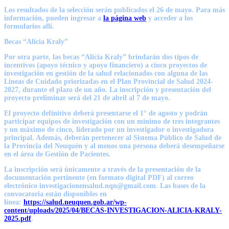
Los resultados de la selección serán publicados el 26 de mayo. Para más
información, pueden ingresar a
la página web
y acceder a los
formularios allí.
Becas “Alicia Kraly”
Por otra parte, las becas “Alicia Kraly” brindarán dos tipos de
incentivos (apoyo técnico y apoyo financiero) a cinco proyectos de
investigación en gestión de la salud relacionados con alguna de las
Líneas de Cuidado priorizadas en el Plan Provincial de Salud 2024-
2027, durante el plazo de un año. La inscripción y presentación del
proyecto preliminar será del 21 de abril al 7 de mayo.
El proyecto definitivo deberá presentarse el 1° de agosto y podrán
participar equipos de investigación con un mínimo de tres integrantes
y un máximo de cinco, liderado por un investigador o investigadora
principal. Además, deberán pertenecer al Sistema Público de Salud de
la Provincia del Neuquén y al menos una persona deberá desempeñarse
en el área de Gestión de Pacientes.
La inscripción será únicamente a través de la presentación de la
documentación pertinente (en formato digital PDF) al correo
electrónico
investigacionensalud.nqn@gmail.com
. Las bases de la
convocatoria están disponibles en
línea:
https://salud.neuquen.gob.ar/wp-
content/uploads/2025/04/BECAS-INVESTIGACION-ALICIA-KRALY-
2025.pdf
.