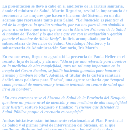
La presentación se llevó a cabo en el auditorio de la cartera sanitaria,
donde el ministro de Salud,
Martín Regueiro,
resaltó la importancia de
reconocer a las mujeres que hacen e hicieron del Sistema, en un día
además que representa tanto para Salud.
“La intención es plantear el
rol de la mujer en la gestión sanitaria, por eso nos pareció tan simbólico
poner a una beca que tiene que ver con la Atención Primaria de la Salud
el nombre de ‘Pocha’ y lo que tiene que ver con investigación y gestión
ponerle el nombre de Alicia Kraly”
, indicó, acompañado por la
subsecretaria de Servicios de Salud,
Guadalupe Montero,
y la
subsecretaria de Administración Sanitaria,
Iris Martín
.
En ese contexto, Regueiro agradeció la presencia de
Paula Heller
en el
recinto, hija de Kraly, y afirmó:
“Alicia fue una referente para nosotros
en la medicina de alta complejidad, tuvo un rol muy importante en la
terapia del Castro Rendón, se jubiló haciendo guardias para bancar el
Sistema y también la olla”
. Además, el titular de la cartera sanitaria
dedicó unas palabras para ‘Pocha’, una agente sanitaria que
“empezó
como personal de maestranza y terminó teniendo un centro de salud que
lleva su nombre”.
“En esos extremos se ve el Sistema de Salud de la Provincia del Neuquén,
que tiene un primer nivel de atención y una medicina de alta complejidad
muy fuerte”
, sostuvo Regueiro y finalizó:
“Tenemos que defender la
Salud Pública porque el escenario es complejo”.
Ambas iniciativas están íntimamente relacionadas al Plan Provincial
de Salud y el primer nivel de intervención del Sistema, en el que
confluyen distintos indicadores que hacen a los estilos de vida y