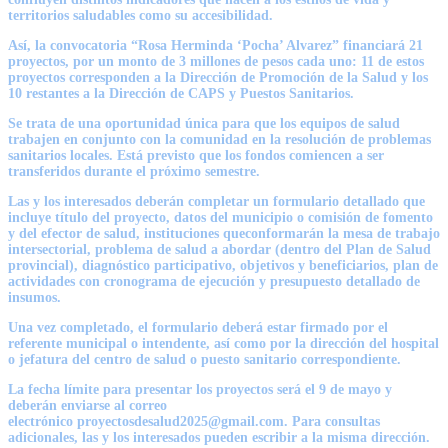
territorios saludables como su accesibilidad.
Así, la convocatoria “Rosa Herminda ‘Pocha’ Alvarez” financiará 21
proyectos, por un monto de 3 millones de pesos cada uno: 11 de estos
proyectos corresponden a la Dirección de Promoción de la Salud y los
10 restantes a la Dirección de CAPS y Puestos Sanitarios.
Se trata de una oportunidad única para que los equipos de salud
trabajen en conjunto con la comunidad en la resolución de problemas
sanitarios locales. Está previsto que los fondos comiencen a ser
transferidos durante el próximo semestre.
Las y los interesados deberán completar un formulario detallado que
incluye título del proyecto, datos del municipio o comisión de fomento
y del efector de salud, instituciones queconformarán la mesa de trabajo
intersectorial, problema de salud a abordar (dentro del Plan de Salud
provincial), diagnóstico participativo, objetivos y beneficiarios, plan de
actividades con cronograma de ejecución y presupuesto detallado de
insumos.
Una vez completado, el formulario deberá estar firmado por el
referente municipal o intendente, así como por la dirección del hospital
o jefatura del centro de salud o puesto sanitario correspondiente.
La fecha límite para presentar los proyectos será el 9 de mayo y
deberán enviarse al correo
electrónico
proyectosdesalud2025@gmail.com
. Para consultas
adicionales, las y los interesados pueden escribir a la misma dirección.