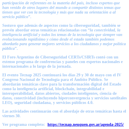
participación de referentes en la materia del país, incluso expertos que
han venido de otros lugares del mundo a compartir distintos temas que
tienen que ver con la tecnología y más que nada su orientación a al
servicio público
”.
Sostuvo que además de aspectos como la ciberseguridad, también se
prevén abordar otras temáticas relacionadas con “
la conectividad, la
inteligencia artificial y todos los temas de la tecnología que siempre van
evolucionando rapidísimo y cómo desde el estado también podemos
abordarlo para generar mejores servicios a los ciudadanos y mejor política
pública
”.
El Foro Argentino de Ciberseguridad CERTs/CSIRTs contó con un
extenso programa de conferencias y paneles con expertos nacionales e
internacionales a lo largo de la jornada.
El evento Tecnap 2025 continuará los días 29 y 30 de mayo con el IV
Congreso Nacional de Tecnología para el Ámbito Público. Se
abordarán temáticas clave para la transformación digital del Estado
como la inteligencia artificial, blockchain, integrabilidad e
interoperabilidad, datos abiertos, ciudades inteligentes, ciencia de
datos, conectividad (incluyendo hiperconvergencia y servicios satelitales
LEO), seguridad ciudadana, y servicios públicos 4.0.
Las actividades continuarán con el abordaje de otras temáticas hasta el
viernes 30.
Ver programa completo:
https://tecnap.neuquen.gov.ar/agenda-2025/