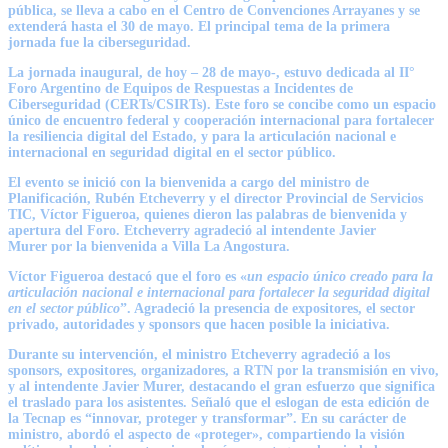
pública, se lleva a cabo en el Centro de Convenciones Arrayanes y se
extenderá hasta el 30 de mayo. El principal tema de la primera
jornada fue la ciberseguridad.
La jornada inaugural, de hoy – 28 de mayo-, estuvo dedicada al II°
Foro Argentino de Equipos de Respuestas a Incidentes de
Ciberseguridad (CERTs/CSIRTs). Este foro se concibe como un espacio
único de encuentro federal y cooperación internacional para fortalecer
la resiliencia digital del Estado, y para la articulación nacional e
internacional en seguridad digital en el sector público.
El evento se inició con la bienvenida a cargo del ministro de
Planificación,
Rubén Etcheverry
y el director Provincial de Servicios
TIC,
Víctor Figueroa
, quienes dieron las palabras de bienvenida y
apertura del Foro. Etcheverry agradeció al intendente
Javier
Murer
por la bienvenida a Villa La Angostura.
Víctor Figueroa
destacó que el foro es «
un espacio único creado para la
articulación nacional e internacional para fortalecer la seguridad digital
en el sector público
”. Agradeció la presencia de expositores, el sector
privado, autoridades y sponsors que hacen posible la iniciativa.
Durante su intervención, el ministro
Etcheverry
agradeció a los
sponsors, expositores, organizadores, a RTN por la transmisión en vivo,
y al intendente
Javier Murer,
destacando el gran esfuerzo que significa
el traslado para los asistentes. Señaló que el eslogan de esta edición de
la Tecnap es “innovar, proteger y transformar”. En su carácter de
ministro, abordó el aspecto de «proteger», compartiendo la visión