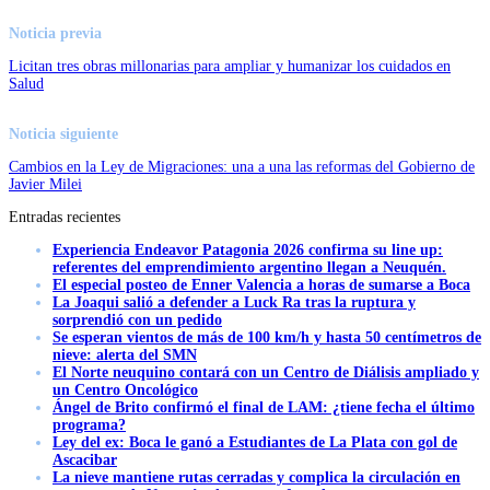
Noticia previa
Licitan tres obras millonarias para ampliar y humanizar los cuidados en
Salud
Noticia siguiente
Cambios en la Ley de Migraciones: una a una las reformas del Gobierno de
Javier Milei
Entradas recientes
Experiencia Endeavor Patagonia 2026 confirma su line up:
referentes del emprendimiento argentino llegan a Neuquén.
El especial posteo de Enner Valencia a horas de sumarse a Boca
La Joaqui salió a defender a Luck Ra tras la ruptura y
sorprendió con un pedido
Se esperan vientos de más de 100 km/h y hasta 50 centímetros de
nieve: alerta del SMN
El Norte neuquino contará con un Centro de Diálisis ampliado y
un Centro Oncológico
Ángel de Brito confirmó el final de LAM: ¿tiene fecha el último
programa?
Ley del ex: Boca le ganó a Estudiantes de La Plata con gol de
Ascacibar
La nieve mantiene rutas cerradas y complica la circulación en