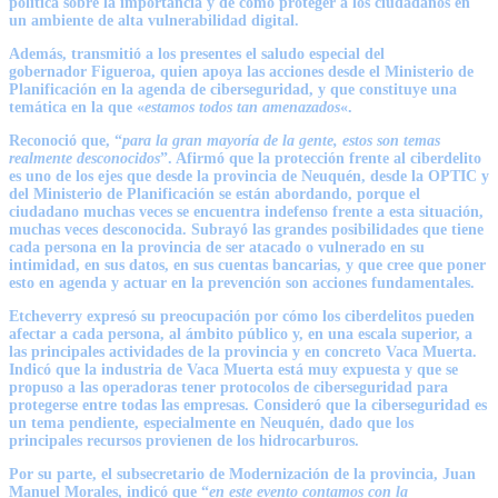
política sobre la importancia y de cómo proteger a los ciudadanos en
un ambiente de alta vulnerabilidad digital.
Además, transmitió a los presentes el saludo especial del
gobernador
Figueroa
, quien apoya las acciones desde el Ministerio de
Planificación en la agenda de ciberseguridad, y que constituye una
temática en la que «
estamos todos tan amenazados
«.
Reconoció que, “
para la gran mayoría de la gente, estos son temas
realmente desconocidos
”. Afirmó que la protección frente al ciberdelito
es uno de los ejes que desde la provincia de Neuquén, desde la OPTIC y
del Ministerio de Planificación se están abordando, porque el
ciudadano muchas veces se encuentra indefenso frente a esta situación,
muchas veces desconocida. Subrayó las grandes posibilidades que tiene
cada persona en la provincia de ser atacado o vulnerado en su
intimidad, en sus datos, en sus cuentas bancarias, y que cree que poner
esto en agenda y actuar en la prevención son acciones fundamentales.
Etcheverry
expresó su preocupación por cómo los ciberdelitos pueden
afectar a cada persona, al ámbito público y, en una escala superior, a
las principales actividades de la provincia y en concreto Vaca Muerta.
Indicó que la industria de Vaca Muerta está muy expuesta y que se
propuso a las operadoras tener protocolos de ciberseguridad para
protegerse entre todas las empresas. Consideró que la ciberseguridad es
un tema pendiente, especialmente en Neuquén, dado que los
principales recursos provienen de los hidrocarburos.
Por su parte, el subsecretario de Modernización de la provincia,
Juan
Manuel Morales
, indicó que “
en este evento contamos con la