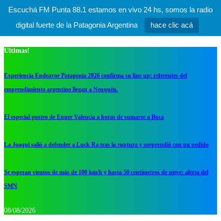
Escuchá FM Punta 88.1 estamos en vivo 24 hs, somos la radio
digital fuerte de la Patagonia Argentina
hace clic acá
Ultimas!
Experiencia Endeavor Patagonia 2026 confirma su line up: referentes del
emprendimiento argentino llegan a Neuquén.
El especial posteo de Enner Valencia a horas de sumarse a Boca
La Joaqui salió a defender a Luck Ra tras la ruptura y sorprendió con un pedido
Se esperan vientos de más de 100 km/h y hasta 50 centímetros de nieve: alerta del
SMN
08/08/2026