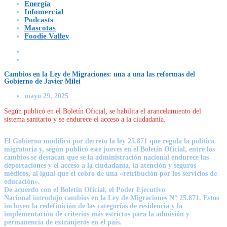
Energía
Infomercial
Podcasts
Mascotas
Foodie Valley
Cambios en la Ley de Migraciones: una a una las reformas del
Gobierno de Javier Milei
mayo 29, 2025
Según publicó en el Boletín Oficial, se habilita el arancelamiento del
sistema sanitario y se endurece el acceso a la ciudadanía.
El Gobierno modificó por decreto la ley 25.871 que regula la política
migratoria y, según publicó este jueves en el Boletín Oficial, entre los
cambios se destacan que se la administración nacional endurece las
deportaciones y el acceso a la ciudadanía, la atención y seguros
médicos, al igual que el cobro de una «retribución por los servicios de
educación».
De acuerdo con el
Boletín Oficial
, el
Poder Ejecutivo
Nacional
introdujo cambios en la
Ley de Migraciones N° 25.871
. Estos
incluyen la redefinición de las categorías de residencia y la
implementación de criterios más estrictos para la admisión y
permanencia de extranjeros en el país.