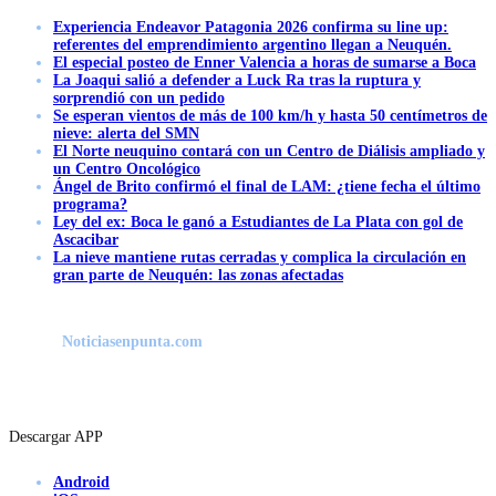
Experiencia Endeavor Patagonia 2026 confirma su line up:
referentes del emprendimiento argentino llegan a Neuquén.
El especial posteo de Enner Valencia a horas de sumarse a Boca
La Joaqui salió a defender a Luck Ra tras la ruptura y
sorprendió con un pedido
Se esperan vientos de más de 100 km/h y hasta 50 centímetros de
nieve: alerta del SMN
El Norte neuquino contará con un Centro de Diálisis ampliado y
un Centro Oncológico
Ángel de Brito confirmó el final de LAM: ¿tiene fecha el último
programa?
Ley del ex: Boca le ganó a Estudiantes de La Plata con gol de
Ascacibar
La nieve mantiene rutas cerradas y complica la circulación en
gran parte de Neuquén: las zonas afectadas
Noticiasenpunta.com
Descargar APP
Android