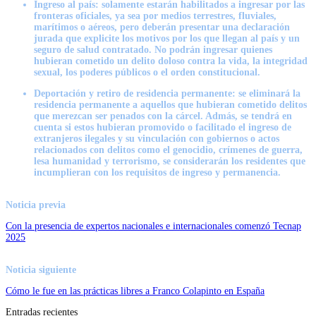
I
ngreso al país:
solamente estarán habilitados a ingresar por las
fronteras oficiales, ya sea por medios terrestres, fluviales,
marítimos o aéreos, pero deberán presentar una declaración
jurada que explicite los motivos por los que llegan al país y un
seguro de salud contratado. No podrán ingresar
quienes
hubieran cometido un delito doloso contra la vida, la integridad
sexual, los poderes públicos o el orden constitucional.
Deportación y retiro de residencia permanente
: se eliminará la
residencia permanente a aquellos que hubieran cometido delitos
que merezcan ser penados con la cárcel. Admás, se tendrá en
cuenta si estos hubieran promovido o facilitado el ingreso de
extranjeros ilegales y su vinculación con gobiernos o actos
relacionados con delitos como el genocidio, crímenes de guerra,
lesa humanidad y terrorismo, se considerarán los residentes que
incumplieran con los requisitos de ingreso y permanencia.
Noticia previa
Con la presencia de expertos nacionales e internacionales comenzó Tecnap
2025
Noticia siguiente
Cómo le fue en las prácticas libres a Franco Colapinto en España
Entradas recientes