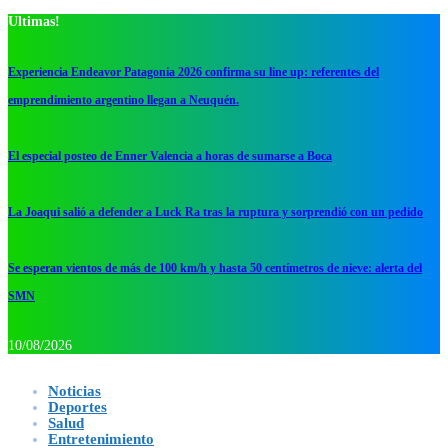
Ultimas!
Experiencia Endeavor Patagonia 2026 confirma su line up: referentes del
emprendimiento argentino llegan a Neuquén.
El especial posteo de Enner Valencia a horas de sumarse a Boca
La Joaqui salió a defender a Luck Ra tras la ruptura y sorprendió con un pedido
Se esperan vientos de más de 100 km/h y hasta 50 centímetros de nieve: alerta del
SMN
10/08/2026
Noticias
Deportes
Salud
Entretenimiento