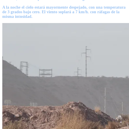
A la noche el cielo estará mayormente despejado, con una temperatura
de 3 grados bajo cero. El viento soplará a 7 km/h. con
ráfagas de la
misma intnsidad.