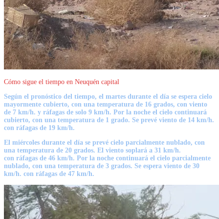
Cómo sigue el tiempo en Neuquén capital
Según el pronóstico del tiempo, el
martes
durante el día se espera cielo
mayormente cubierto, con una temperatura de 16 grados, con viento
de 7 km/h. y ráfagas de solo 9 km/h. Por la noche el cielo continuará
cubierto, con una temperatura de 1 grado. Se prevé viento de 14 km/h.
con ráfagas de 19 km/h.
El miércoles
durante el día se prevé cielo parcialmente nublado, con
una temperatura de 20 grados. El viento soplará a 31 km/h.
con
ráfagas de 46 km/h
. Por la noche continuará el cielo parcialmente
nublado, con una temperatura de 3 grados. Se espera viento de 30
km/h. con
ráfagas de 47 km/h.