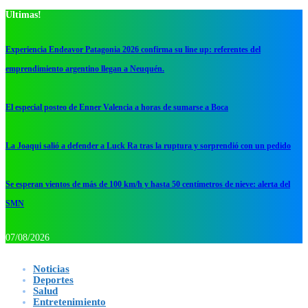
Ultimas!
Experiencia Endeavor Patagonia 2026 confirma su line up: referentes del
emprendimiento argentino llegan a Neuquén.
El especial posteo de Enner Valencia a horas de sumarse a Boca
La Joaqui salió a defender a Luck Ra tras la ruptura y sorprendió con un pedido
Se esperan vientos de más de 100 km/h y hasta 50 centímetros de nieve: alerta del
SMN
07/08/2026
Noticias
Deportes
Salud
Entretenimiento