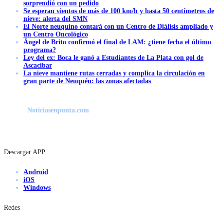
sorprendió con un pedido
Se esperan vientos de más de 100 km/h y hasta 50 centímetros de
nieve: alerta del SMN
El Norte neuquino contará con un Centro de Diálisis ampliado y
un Centro Oncológico
Ángel de Brito confirmó el final de LAM: ¿tiene fecha el último
programa?
Ley del ex: Boca le ganó a Estudiantes de La Plata con gol de
Ascacibar
La nieve mantiene rutas cerradas y complica la circulación en
gran parte de Neuquén: las zonas afectadas
Noticiasenpunta.com
Descargar APP
Android
iOS
Windows
Redes