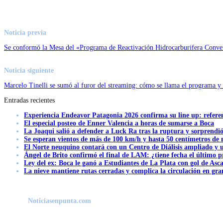
Noticia previa
Se conformó la Mesa del «Programa de Reactivación Hidrocarburifera Conve
Noticia siguiente
Marcelo Tinelli se sumó al furor del streaming: cómo se llama el programa y
Entradas recientes
Experiencia Endeavor Patagonia 2026 confirma su line up: refere
El especial posteo de Enner Valencia a horas de sumarse a Boca
La Joaqui salió a defender a Luck Ra tras la ruptura y sorprendi
Se esperan vientos de más de 100 km/h y hasta 50 centímetros de 
El Norte neuquino contará con un Centro de Diálisis ampliado y
Ángel de Brito confirmó el final de LAM: ¿tiene fecha el último
Ley del ex: Boca le ganó a Estudiantes de La Plata con gol de Asc
La nieve mantiene rutas cerradas y complica la circulación en gra
Noticiasenpunta.com