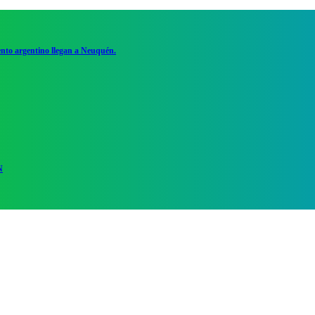
ento argentino llegan a Neuquén.
N