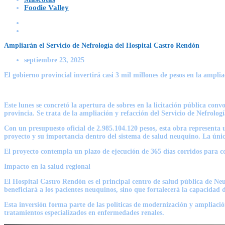
Foodie Valley
Ampliarán el Servicio de Nefrología del Hospital Castro Rendón
septiembre 23, 2025
El gobierno provincial invertirá casi 3 mil millones de pesos en la ampl
Este lunes se concretó la apertura de sobres en la licitación pública con
provincia. Se trata de la ampliación y refacción del Servicio de Nefrolo
Con un presupuesto oficial de 2.985.104.120 pesos, esta obra representa u
proyecto y su importancia dentro del sistema de salud neuquino. La úni
El proyecto contempla un plazo de ejecución de 365 días corridos para co
Impacto en la salud regional
El Hospital Castro Rendón es el principal centro de salud pública de Neu
beneficiará a los pacientes neuquinos, sino que fortalecerá la capacidad 
Esta inversión forma parte de las políticas de modernización y ampliació
tratamientos especializados en enfermedades renales.