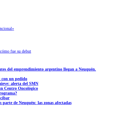
ncional»
 cómo fue su debut
ntes del emprendimiento argentino llegan a Neuquén.
ó con un pedido
nieve: alerta del SMN
 un Centro Oncológico
 programa?
acibar
n parte de Neuquén: las zonas afectadas