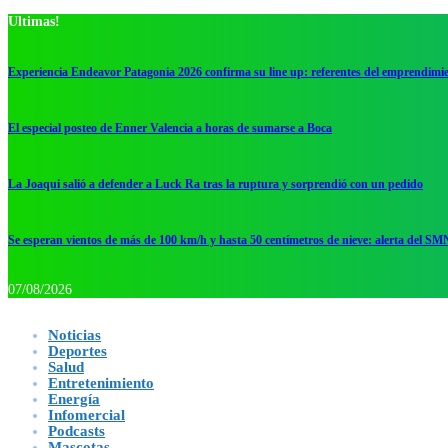
Ultimas!
Experiencia Endeavor Patagonia 2026 confirma su line up: referentes del emprendimi
El especial posteo de Enner Valencia a horas de sumarse a Boca
La Joaqui salió a defender a Luck Ra tras la ruptura y sorprendió con un pedido
Se esperan vientos de más de 100 km/h y hasta 50 centímetros de nieve: alerta del SM
07/08/2026
Noticias
Deportes
Salud
Entretenimiento
Energía
Infomercial
Podcasts
Mascotas