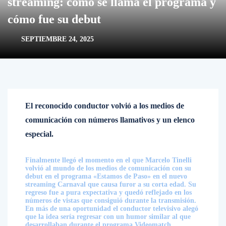
streaming: cómo se llama el programa y
cómo fue su debut
SEPTIEMBRE 24, 2025
El reconocido conductor volvió a los medios de
comunicación con números llamativos y un elenco
especial.
Finalmente llegó el momento en el que Marcelo Tinelli
volvió al mundo de los medios de comunicación con su
debut en el programa «Estamos de Paso» en el nuevo
streaming Carnaval que causa furor a su corta edad. Su
regreso fue a pura expectativa y quedó reflejado en los
números de vistas que consiguió durante la transmisión.
En más de una oportunidad el conductor televisivo alegó
que la idea sería regresar con un humor similar al que
desarrollaban durante el programa Videomatch,