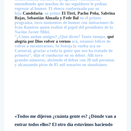
entendiendo que muchos de sus seguidores le pedían
regresar al humor. El elenco conformado por su
hija
Candelaria
, su primo
El Tirri, Pachu Peña, Sabrina
Rojas, Sebastián Almada y Fede Bal
en el primer
programa, tuvo momentos de humor con imitaciones de
Iván Ramírez quien realizó el papel del presidente de la
Nación Javier Milei.
“¿Cómo andan amigos? ¿Qué dicen? Tanto tiempo,
qué
alegría por Dios volver a vernos
acá, estamos felices de
volver a encontrarnos. Se festeja la vuelta acá en
Carnaval, gracias a toda la gente que nos ha tratado de
primera”, dijo el conductor en su debut. Allí tuvo
grandes números, abriendo el debut con 20 mil personas
y alcanzando picos de 85 mil usuarios en simultáneo.
«Todos me dijeron ¿cuánta gente es? ¿Dónde van a
entrar todos ellos? El otro día estuvimos haciendo