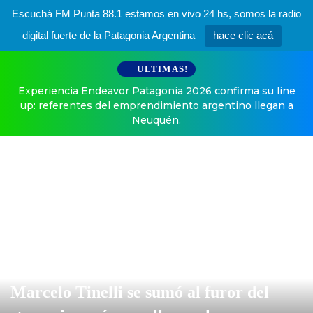
Escuchá FM Punta 88.1 estamos en vivo 24 hs, somos la radio
digital fuerte de la Patagonia Argentina
hace clic acá
ULTIMAS!
Experiencia Endeavor Patagonia 2026 confirma su line
up: referentes del emprendimiento argentino llegan a
Neuquén.
Marcelo Tinelli se sumó al furor del