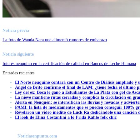
Noticia previa
La foto de Wanda Nara que alimentó rumores de embarazo
Noticia siguiente
Interés neuquino en la certificación de calidad en Bancos de Leche Humana
Entradas recientes
El Norte neuquino contará con un Centro de Diálisis ampliado y
Ángel de Brito confirmó el final de LAM: ¿tiene fecha el último
Ley del ex: Boca le ganó a Estudiantes de La Plata con gol de Asc
La nieve mantiene rutas cerradas y complica la circulación en gra
Alerta en Neuquén: se intensifican las lluvias y nevadas y advierte
PAMI: la lista de medicamentos que se pueden conseguir 100% gra
Revelaron un video inédito de Luck Ra dedicándole una canción d
El look de Elina Costantini a lo Frida Kahlo folk chic
Noticiasenpunta.com