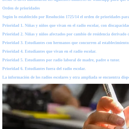
Orden de prioridades
Según lo establecido por Resolución 1725/14 el orden de prioridades para 
Prioridad 1. Niñas y niños que vivan en el radio escolar, con discapacid
Prioridad 2. Niñas y niños afectados por cambio de residencia derivado de
Prioridad 3. Estudiantes con hermanos que concurren al establecimiento, e
Prioridad 4. Estudiantes que vivan en el radio escolar.
Prioridad 5. Estudiantes por radio laboral de madre, padre o tutor.
Prioridad 6. Estudiantes fuera del radio escolar.
La información de los radios escolares y otra ampliada se encuentra disp