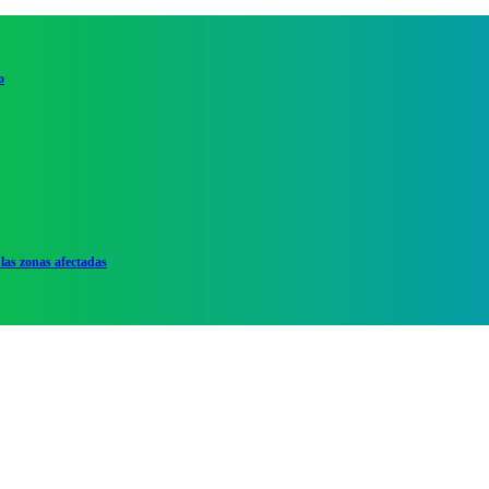
o
las zonas afectadas