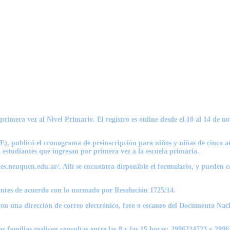
rimera vez al Nivel Primario. El registro es online desde el 10 al 14 de no
, publicó el cronograma de preinscripción para niños y niñas de cinco años
ra estudiantes que ingresan por primera vez a la escuela primaria.
nes.neuquen.edu.ar/. Allí se encuentra disponible el formulario, y pueden co
cantes de acuerdo con lo normado por Resolución 1725/14.
con una dirección de correo electrónico, foto o escaneo del Documento Nac
s familias realicen consultas entre las 8 y las 15 horas: 2996224723 y 299