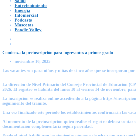
Salud
Entretenimiento
Energía
Infomercial
Podcasts
Mascotas
Foodie Valley
Comienza la preinscripción para ingresantes a primer grado
noviembre 10, 2025
Las vacantes son para niños y niñas de cinco años que se incorporan por p
La dirección de Nivel Primario del Consejo Provincial de Educación (CPE)
2026. El registro se habilita del lunes 10 al viernes 14 de noviembre, pa
La inscripción se realiza online accediendo a la página https://inscripcio
seguimiento del trámite.
Una vez finalizado este período los establecimientos confirmarán las va
Al momento de la preinscripción quien realice el registro deberá contar 
documentación complementaria según prioridad.
Desde el nivel habilitaron los siguientes números de whatsapp para que la