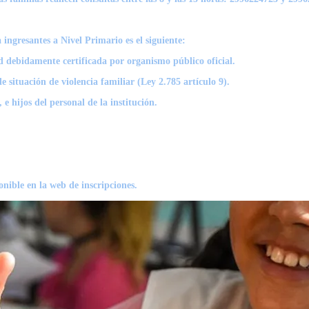
ingresantes a Nivel Primario es el siguiente:
ad debidamente certificada por organismo público oficial.
 situación de violencia familiar (Ley 2.785 artículo 9).
 hijos del personal de la institución.
onible en la web de inscripciones.