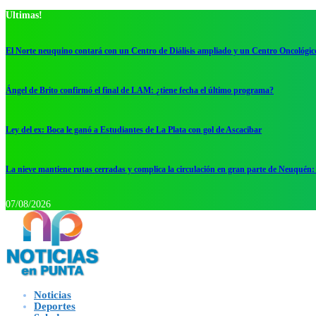
Ultimas!
El Norte neuquino contará con un Centro de Diálisis ampliado y un Centro Oncológic
Ángel de Brito confirmó el final de LAM: ¿tiene fecha el último programa?
Ley del ex: Boca le ganó a Estudiantes de La Plata con gol de Ascacibar
La nieve mantiene rutas cerradas y complica la circulación en gran parte de Neuquén: 
07/08/2026
Noticias
Deportes