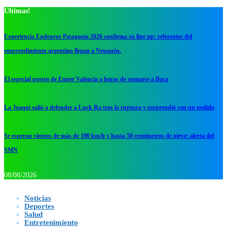
Ultimas!
Experiencia Endeavor Patagonia 2026 confirma su line up: referentes del
emprendimiento argentino llegan a Neuquén.
El especial posteo de Enner Valencia a horas de sumarse a Boca
La Joaqui salió a defender a Luck Ra tras la ruptura y sorprendió con un pedido
Se esperan vientos de más de 100 km/h y hasta 50 centímetros de nieve: alerta del
SMN
08/08/2026
Noticias
Deportes
Salud
Entretenimiento