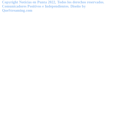
Copyright Noticias en Punta 2022, Todos los derechos reservados.
Comunicadores Positivos e Independientes. Diseño by
QueStreaming.com