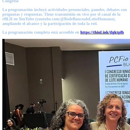
Congreso
La programación incluyó actividades presenciales, paneles, debates con
preguntas y respuestas. Tiene transmisión en vivo por el canal de la
rBLH en YouTube (
youtube.com/@RedeBancosdeLeiteHumano
),
ampliando el alcance y la participación de toda la red.
La programación completa está accesible en
https://thinl.ink/tlgktplb