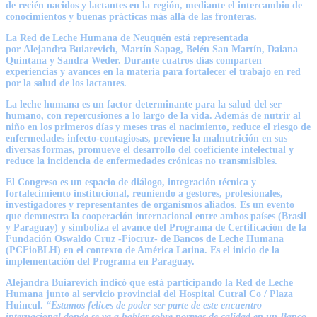
de recién nacidos y lactantes en la región, mediante el intercambio de
conocimientos y buenas prácticas más allá de las fronteras.
La Red de Leche Humana de Neuquén está representada
por
Alejandra Buiarevich, Martín Sapag, Belén San Martín, Daiana
Quintana y Sandra Weder
. Durante cuatros días comparten
experiencias y avances en la materia para fortalecer el trabajo en red
por la salud de los lactantes.
La leche humana es un factor determinante para la salud del ser
humano, con repercusiones a lo largo de la vida. Además de nutrir al
niño en los primeros días y meses tras el nacimiento, reduce el riesgo de
enfermedades infecto-contagiosas, previene la malnutrición en sus
diversas formas, promueve el desarrollo del coeficiente intelectual y
reduce la incidencia de enfermedades crónicas no transmisibles.
El Congreso es un espacio de diálogo, integración técnica y
fortalecimiento institucional, reuniendo a gestores, profesionales,
investigadores y representantes de organismos aliados. Es un evento
que demuestra la cooperación internacional entre ambos países (Brasil
y Paraguay) y simboliza el avance del Programa de Certificación de la
Fundación Oswaldo Cruz -Fiocruz- de Bancos de Leche Humana
(PCFioBLH) en el contexto de América Latina. Es el inicio de la
implementación del Programa en Paraguay.
Alejandra Buiarevich
indicó que está participando la Red de Leche
Humana junto al servicio provincial del Hospital Cutral Co / Plaza
Huincul.
“Estamos felices de poder ser parte de este encuentro
internacional donde se va a hablar sobre normas de calidad en un Banco