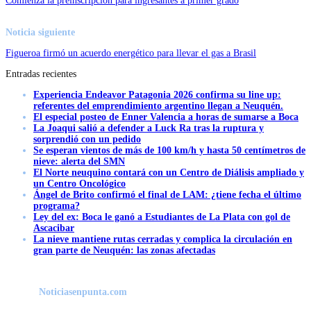
Comienza la preinscripción para ingresantes a primer grado
Noticia siguiente
Figueroa firmó un acuerdo energético para llevar el gas a Brasil
Entradas recientes
Experiencia Endeavor Patagonia 2026 confirma su line up:
referentes del emprendimiento argentino llegan a Neuquén.
El especial posteo de Enner Valencia a horas de sumarse a Boca
La Joaqui salió a defender a Luck Ra tras la ruptura y
sorprendió con un pedido
Se esperan vientos de más de 100 km/h y hasta 50 centímetros de
nieve: alerta del SMN
El Norte neuquino contará con un Centro de Diálisis ampliado y
un Centro Oncológico
Ángel de Brito confirmó el final de LAM: ¿tiene fecha el último
programa?
Ley del ex: Boca le ganó a Estudiantes de La Plata con gol de
Ascacibar
La nieve mantiene rutas cerradas y complica la circulación en
gran parte de Neuquén: las zonas afectadas
Noticiasenpunta.com