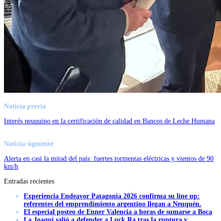
Noticia previa
Interés neuquino en la certificación de calidad en Bancos de Leche Humana
Noticia siguiente
Alerta en casi la mitad del país: fuertes tormentas eléctricas y vientos de 90
km/h
Entradas recientes
Experiencia Endeavor Patagonia 2026 confirma su line up:
referentes del emprendimiento argentino llegan a Neuquén.
El especial posteo de Enner Valencia a horas de sumarse a Boca
La Joaqui salió a defender a Luck Ra tras la ruptura y