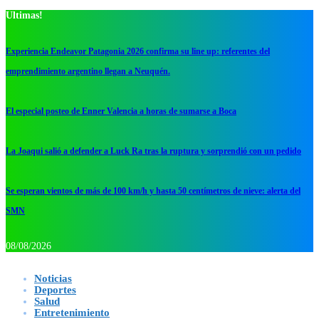
Ultimas!
Experiencia Endeavor Patagonia 2026 confirma su line up: referentes del
emprendimiento argentino llegan a Neuquén.
El especial posteo de Enner Valencia a horas de sumarse a Boca
La Joaqui salió a defender a Luck Ra tras la ruptura y sorprendió con un pedido
Se esperan vientos de más de 100 km/h y hasta 50 centímetros de nieve: alerta del
SMN
08/08/2026
Noticias
Deportes
Salud
Entretenimiento