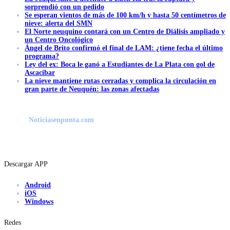
sorprendió con un pedido
Se esperan vientos de más de 100 km/h y hasta 50 centímetros de
nieve: alerta del SMN
El Norte neuquino contará con un Centro de Diálisis ampliado y
un Centro Oncológico
Ángel de Brito confirmó el final de LAM: ¿tiene fecha el último
programa?
Ley del ex: Boca le ganó a Estudiantes de La Plata con gol de
Ascacibar
La nieve mantiene rutas cerradas y complica la circulación en
gran parte de Neuquén: las zonas afectadas
Noticiasenpunta.com
Descargar APP
Android
iOS
Windows
Redes