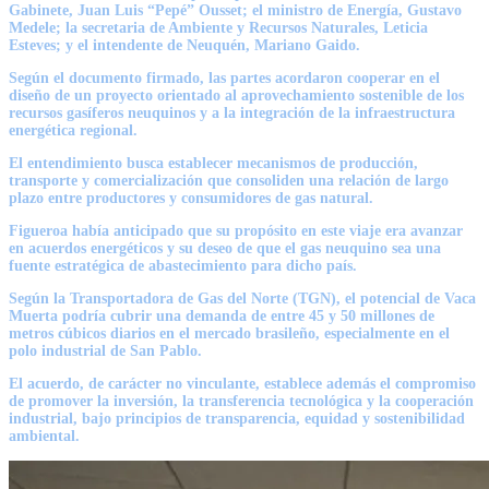
Gabinete,
Juan Luis “Pepé” Ousset
; el ministro de Energía,
Gustavo
Medele
; la secretaria de Ambiente y Recursos Naturales,
Leticia
Esteves
; y el intendente de Neuquén,
Mariano Gaido
.
Según el documento firmado, las partes acordaron cooperar en el
diseño de un proyecto orientado al aprovechamiento sostenible de los
recursos gasíferos neuquinos y a la integración de la infraestructura
energética regional.
El entendimiento busca establecer mecanismos de producción,
transporte y comercialización que consoliden una relación de largo
plazo entre productores y consumidores de gas natural.
Figueroa había anticipado que su propósito en este viaje era avanzar
en acuerdos energéticos y su deseo de que el gas neuquino sea una
fuente estratégica de abastecimiento para dicho país.
Según la Transportadora de Gas del Norte (TGN), el potencial de Vaca
Muerta podría cubrir una demanda de entre 45 y 50 millones de
metros cúbicos diarios en el mercado brasileño, especialmente en el
polo industrial de San Pablo.
El acuerdo, de carácter no vinculante, establece además el compromiso
de promover la inversión, la transferencia tecnológica y la cooperación
industrial, bajo principios de transparencia, equidad y sostenibilidad
ambiental.