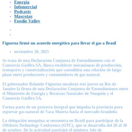
Energía
Infomercial
Podcasts
Mascotas
Foodie Valley
Figueroa firmó un acuerdo energético para llevar el gas a Brasil
noviembre 10, 2025
Se trata de una Declaración Conjunta de Entendimiento con el
Consorcio GásBra SA. Busca establecer mecanismos de producción,
transporte y comercialización que consoliden una relación de largo
plazo entre productores y consumidores de gas natural.
El gobernador
Rolando Figueroa
encabezó este jueves en Río de
Janeiro la firma de una Declaración Conjunta de Entendimiento entre
el Ministerio de Energía y Recursos Naturales de Neuquén y el
Consorcio GásBra SA.
Forma parte de un proyecto integral que impulsa la provincia para
exportar gas natural de Vaca Muerta hacia el mercado brasileño.
La delegación neuquina se encuentra en Brasil para participar de la
Offshore Technology Conference (OTC), que se desarrolla del 28 al 30
de octubre. De la actividad participó el ministro Jefe de