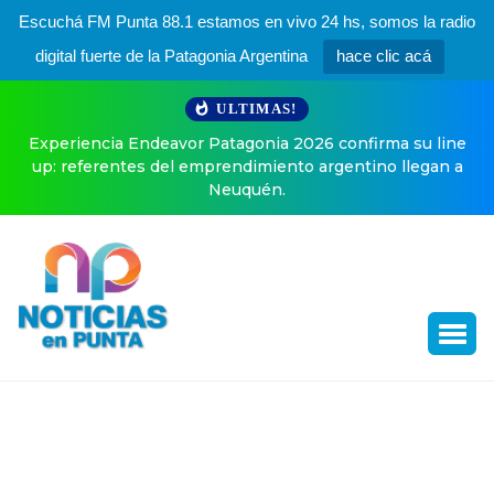
Escuchá FM Punta 88.1 estamos en vivo 24 hs, somos la radio
digital fuerte de la Patagonia Argentina
hace clic acá
ULTIMAS!
Experiencia Endeavor Patagonia 2026 confirma su line
up: referentes del emprendimiento argentino llegan a
Neuquén.