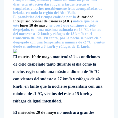
tiempo bueno, soleado y calmo durante los próximos
días, esta situación dará lugar a tardes frescas o
templadas y noches notablemente frías acompañadas de
heladas en toda la región del Alto Valle.
El pronóstico del tiempo emitido por la
Autoridad
Interjurisdiccional de Cuencas (AIC)
indica que para
este
lunes 18 de mayo
, se prevé que continúe el cielo
despejado, con una máxima estimada en 18 °C, vientos
del noroeste a 12 km/h y ráfagas de 18 km/h en el
transcurso del día. En tanto, por la noche se prevé cielo
despejado con una temperatura mínima de -2 °C, vientos
desde el sudoeste a 8 km/h y ráfagas de 11 km/h.
El
martes 19 de mayo
mantendrá las condiciones
de cielo despejado tanto durante el día como la
noche, registrando una máxima diurna de 16 °C
con vientos del sudeste a 27 km/h y ráfagas de 40
km/h, en tanto que la noche se presentará con una
mínima de -1 °C, vientos del este a 15 km/h y
ráfagas de igual intensidad.
El
miércoles 20 de mayo
no mostrará grandes